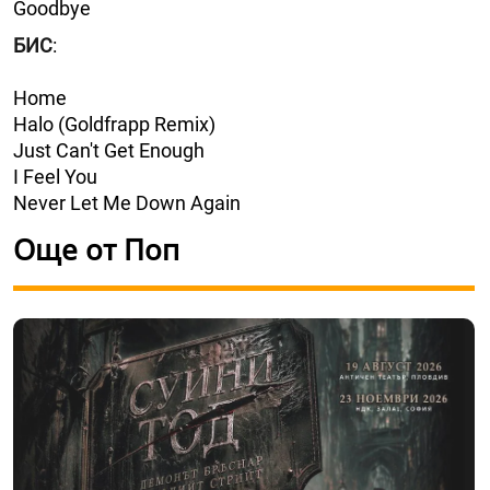
Goodbye
БИС
:
Home
Halo (Goldfrapp Remix)
Just Can't Get Enough
I Feel You
Never Let Me Down Again
Още от Поп