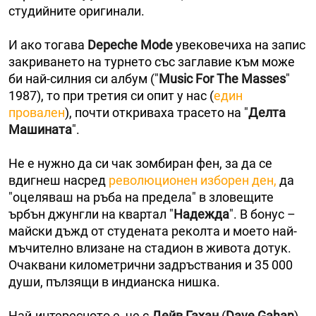
студийните оригинали.
И ако тогава
Depeche Mode
увековечиха на запис
закриването на турнето със заглавие към може
би най-силния си албум ("
Music For The Masses
"
1987), то при третия си опит у нас (
един
провален
), почти откриваха трасето на "
Делта
Машината
".
Не е нужно да си чак зомбиран фен, за да се
вдигнеш насред
революционен изборен ден,
да
"оцеляваш на ръба на предела" в зловещите
ърбън джунгли на квартал "
Надежда
". В бонус –
майски дъжд от студената реколта и моето най-
мъчително влизане на стадион в живота дотук.
Очаквани километрични задръствания и 35 000
души, пълзящи в индианска нишка.
Най-интересното е, че с
Дейв Гахан
(
Dave Gahan
)