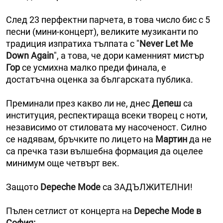
След 23 перфектни парчета, в това число бис с 5
песни (мини-концерт), великите музиканти по
традиция изпратиха тълпата с "
Never Let Me
Down Again
", а това, че дори каменният мистър
Гор
се усмихна малко преди финала, е
достатъчна оценка за българската публика.
Преминали през какво ли не, днес
Депеш
са
институция, респектираща всеки творец с ноти,
независимо от стиловата му насоченост. Силно
се надявам, бръчките по лицето на
Мартин
да не
са пречка тази вълшебна формация да оцелее
минимум още четвърт век.
Защото
Depeche Mode
са ЗАДЪЛЖИТЕЛНИ!
Пълен сетлист от концерта на
Depeche Mode в
София: