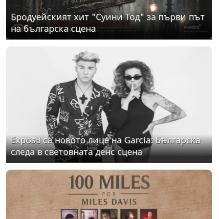
Бродуейският хит "Суини Тод" за първи път
на българска сцена
ExposƎ са новото лице на Garcia: Българска
следа в световната денс сцена