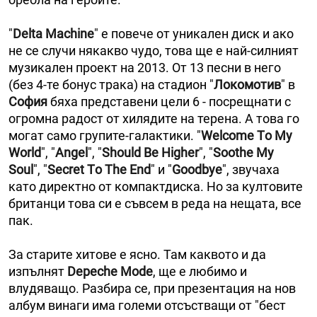
"
Delta Machine
" е повече от уникален диск и ако
не се случи някакво чудо, това ще е най-силният
музикален проект на 2013. От 13 песни в него
(без 4-те бонус трака) на стадион "
Локомотив
" в
София
бяха представени цели 6 - посрещнати с
огромна радост от хилядите на терена. А това го
могат само групите-галактики. "
Welcome Тo My
World
", "
Angel
", "
Should Be Higher
", "
Soothe My
Soul
", "
Secret Тo Тhe End
" и "
Goodbye
", звучаха
като директно от компактдиска. Но за култовите
британци това си е съвсем в реда на нещата, все
пак.
За старите хитове е ясно. Там каквото и да
изпълнят
Depeche Mode
, ще е любимо и
влудяващо. Разбира се, при презентация на нов
албум винаги има големи отсъстващи от "бест