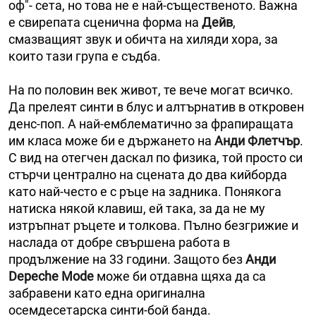
оф"- сета, но това не е най-същественото. Важна
е свирепата сценична форма на
Дейв
,
смазващият звук и обичта на хиляди хора, за
които тази група е съдба.
На по половин век живот, те вече могат всичко.
Да прелеят синти в блус и алтърнатив в откровен
денс-поп. А най-емблематично за фрапиращата
им класа може би е държането на
Анди Флетчър
.
С вид на отегчен даскал по физика, той просто си
стърчи централно на сцената до два кийборда
като най-често е с ръце на задника. Понякога
натиска някой клавиш, ей така, за да не му
изтръпнат ръцете и толкова. Пълно безгрижие и
наслада от добре свършена работа в
продължение на 33 години. Защото без
Анди
Depeche Mode
може би отдавна щяха да са
забравени като една оригинална
осемдесетарска синти-бой банда.