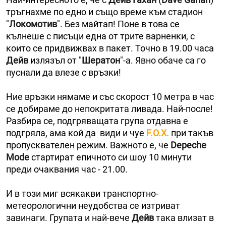
тръгнахме по едно и също време към стадион
"
Локомотив
". Без майтап! Поне в това се
кълнеше с писъци една от трите варненки, с
които се придвижвах в пакет. Точно в 19.00 часа
Дейв
излязъл от "
Шератон
"-а. Явно обаче са го
пуснали да влезе с връзки!
Ние връзки нямаме и със скорост 10 метра в час
се добираме до непокритата ливада. Най-после!
Разбира се, подгряващата група отдавна е
подгряла, ама кой да види и чуе
F.O.X.
при такъв
пропусквателен режим. Важното е, че
Depeche
Mode
стартират епичното си шоу 10 минути
преди очаквания час - 21.00.
И в този миг всякакви транспортно-
метеорологични неудобства се изтриват
завинаги. Групата и най-вече
Дейв
така влизат в