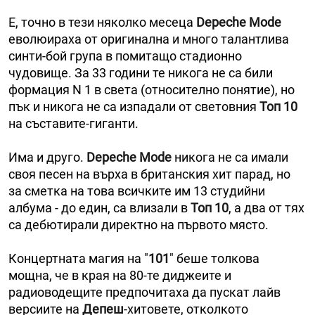
Е, точно в тези няколко месеца
Depeche Mode
еволюираха от оригинална и много талантлива
синти-бой група в помитащо стадионно
чудовище. За 33 години те никога не са били
формация N 1 в света (относително понятие), но
пък и никога не са изпадали от световния
Топ 10
на съставите-гиганти.
Има и друго.
Depeche Mode
никога не са имали
своя песен на върха в британския хит парад, но
за сметка на това всичките им 13 студийни
албума - до един, са влизали в
Топ 10
, а два от тях
са дебютирали директно на първото място.
Концертната магия на "
101
" беше толкова
мощна, че в края на 80-те диджеите и
радиоводещите предпочитаха да пускат лайв
версиите на
Депеш
-хитовете, отколкото