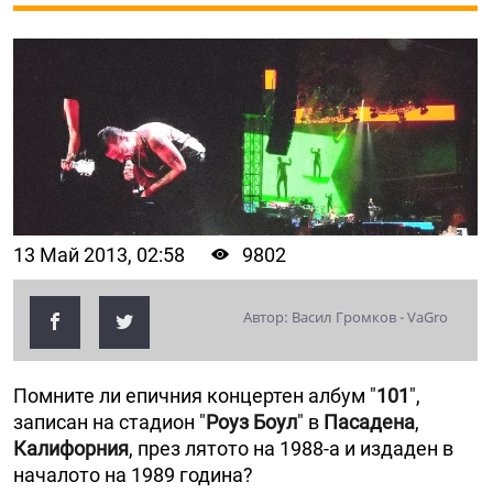
13 Май 2013, 02:58
9802
Автор: Васил Громков - VaGro
Помните ли епичния концертен албум "
101
",
записан на стадион "
Роуз Боул
" в
Пасадена
,
Калифорния
, през лятото на 1988-а и издаден в
началото на 1989 година?