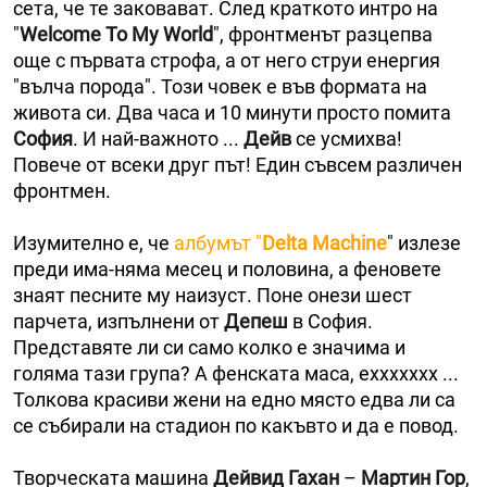
сета, че те заковават. След краткото интро на
"
Welcome To My World
", фронтменът разцепва
още с първата строфа, а от него струи енергия
"вълча порода". Този човек е във формата на
живота си. Два часа и 10 минути просто помита
София
. И най-важното ...
Дейв
се усмихва!
Повече от всеки друг път! Един съвсем различен
фронтмен.
Изумително е, че
албумът "
Delta Machine
" излезе
преди има-няма месец и половина, а феновете
знаят песните му наизуст. Поне онези шест
парчета, изпълнени от
Депеш
в София.
Представяте ли си само колко е значима и
голяма тази група? А фенската маса, еххххххх ...
Толкова красиви жени на едно място едва ли са
се събирали на стадион по какъвто и да е повод.
Творческата машина
Дейвид Гахан
–
Мартин Гор
,