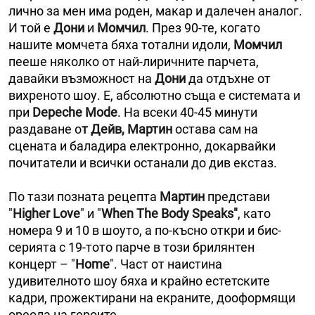
лично за мен има роден, макар и далечен аналог.
И той е
Дони
и
Момчил
. През 90-те, когато
нашите момчета бяха тотални идоли,
Момчил
пееше няколко от най-лиричните парчета,
давайки възможност на
Дони
да отдъхне от
вихреното шоу. Е, абсолютно съща е системата и
при
Depeche Mode
. На всеки 40-45 минути
раздаване о
т Дейв, Мартин
остава сам на
сцената и баладира електронно, докарвайки
почитатели и всички останали до див екстаз.
По тази позната рецепта
Мартин
представи
"
Higher Love
" и "
When The Body Speaks"
, като
номера 9 и 10 в шоуто, а по-късно откри и бис-
серията с 19-тото парче в този брилянтен
концерт – "
Home
". Част от наистина
удивителното шоу бяха и крайно естетските
кадри, прожектирани на екраните, дооформящи
ореола на героите.