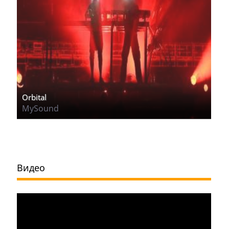
Orbital
MySound
Видео