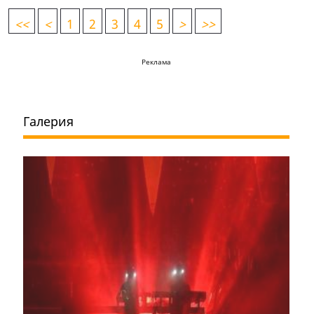
<
<
<
1
2
3
4
5
>
>>
Реклама
Галерия