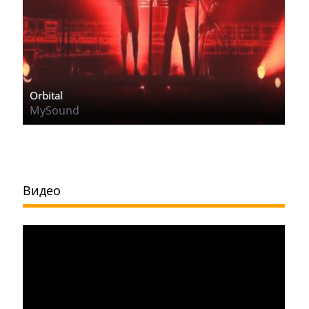
Orbital
MySound
Видео