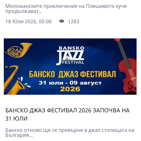
Меломанските приключения на Плешивото куче
продължават...
18 Юли 2026, 00:00
1283
БАНСКО ДЖАЗ ФЕСТИВАЛ 2026 ЗАПОЧВА НА
31 ЮЛИ
Банско отново ще се превърне в джаз столицата на
България...