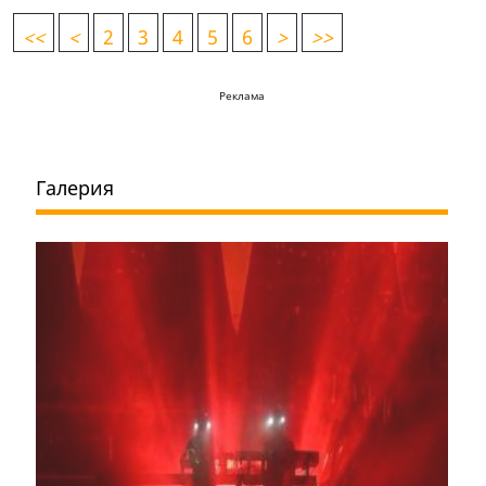
<
<
<
2
3
4
5
6
>
>>
Реклама
Галерия