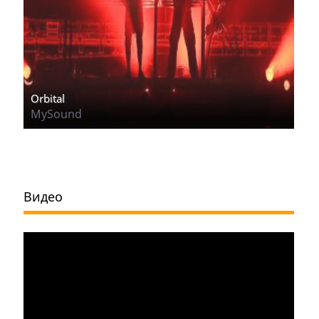
Orbital
MySound
Видео