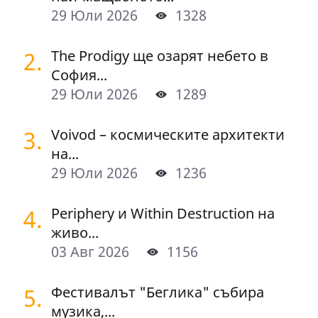
29 Юли 2026
1328
2.
The Prodigy ще озарят небето в
София...
29 Юли 2026
1289
3.
Voivod – космическите архитекти
на...
29 Юли 2026
1236
4.
Periphery и Within Destruction на
живо...
03 Авг 2026
1156
5.
Фестивалът "Беглика" събира
музика,...