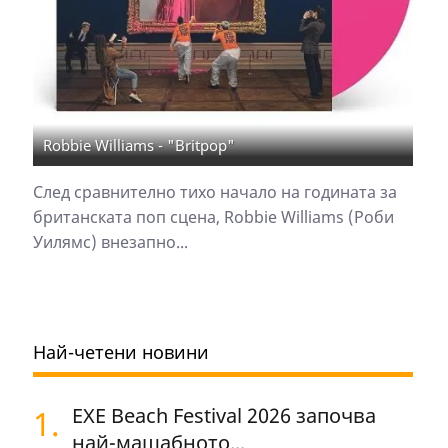
Robbie Williams - "Britpop"
След сравнително тихо начало на годината за
британската поп сцена, Robbie Williams (Роби
Уилямс) внезапно...
Най-четени новини
1.
EXE Beach Festival 2026 започва
най-мащабното...