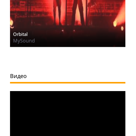
Orbital
MySound
Видео