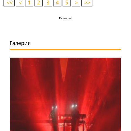
<
<
<
1
2
3
4
5
>
>>
Реклама
Галерия