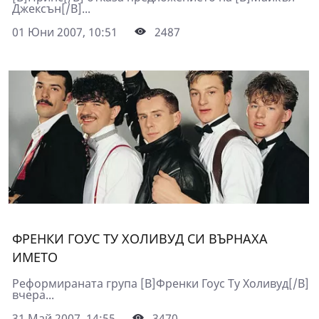
Джексън[/B]...
01 Юни 2007, 10:51
2487
ФРЕНКИ ГОУС ТУ ХОЛИВУД СИ ВЪРНАХА
ИМЕТО
Реформираната група [B]Френки Гоус Ту Холивуд[/B]
вчера...
31 Май 2007, 14:55
3470