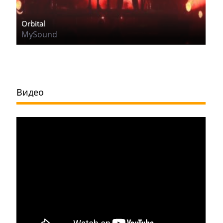
Orbital
MySound
Видео