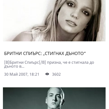
БРИТНИ СПИЪРС: „СТИГНАХ ДЪНОТО“
[B]Бритни Спиърс[/B] призна, че е стигнала до
дъното в...
30 Май 2007, 18:21
3602