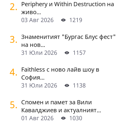
2.
Periphery и Within Destruction на
живо...
03 Авг 2026
1219
3.
Знаменитият "Бургас Блус фест"
на нов...
31 Юли 2026
1157
4.
Faithless с ново лайв шоу в
София...
31 Юли 2026
1138
5.
Спомен и памет за Вили
Кавалджиев и актуалният...
01 Авг 2026
1030