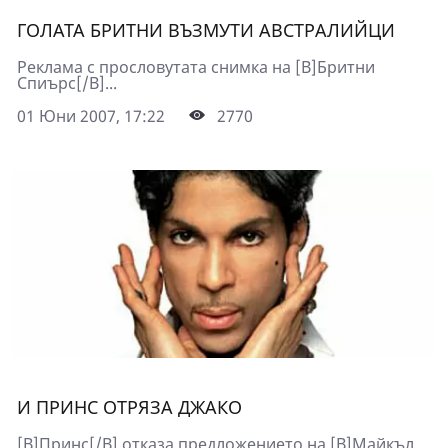
ГОЛАТА БРИТНИ ВЪЗМУТИ АВСТРАЛИЙЦИ
Реклама с прословутата снимка на [B]Бритни
Спиърс[/B]...
01 Юни 2007, 17:22
2770
И ПРИНС ОТРЯЗА ДЖАКО
[B]Принс[/B] отказа предложението на [B]Майкъл