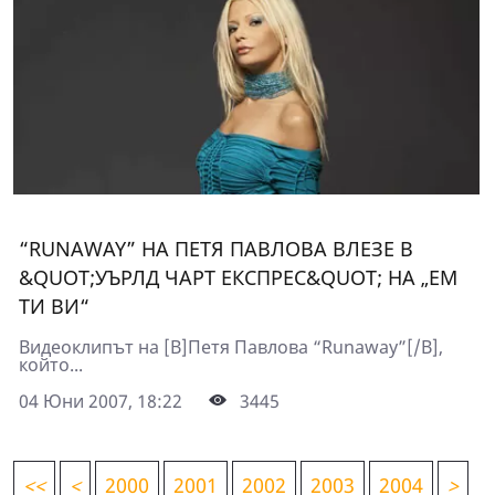
“RUNAWAY” НА ПЕТЯ ПАВЛОВА ВЛЕЗЕ В
&QUOT;УЪРЛД ЧАРТ ЕКСПРЕС&QUOT; НА „ЕМ
ТИ ВИ“
Видеоклипът на [B]Петя Павлова “Runaway”[/B],
който...
04 Юни 2007, 18:22
3445
<
<
<
2000
2001
2002
2003
2004
>