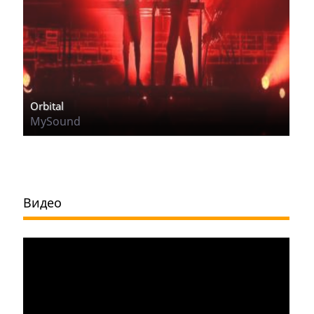
Orbital
MySound
Видео