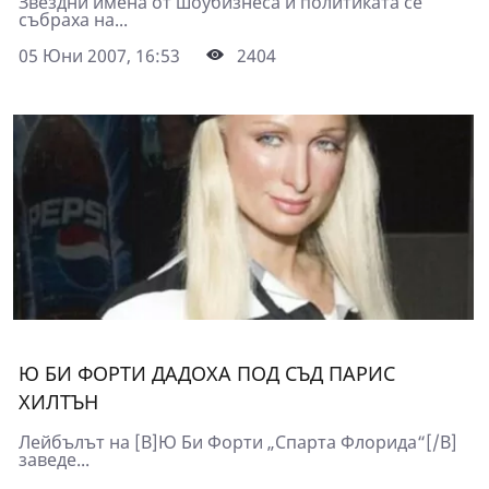
Звездни имена от шоубизнеса и политиката се
събраха на...
05 Юни 2007, 16:53
2404
Ю БИ ФОРТИ ДАДОХА ПОД СЪД ПАРИС
ХИЛТЪН
Лейбълът на [B]Ю Би Форти „Спарта Флорида“[/B]
заведе...