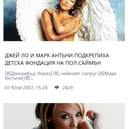
ДЖЕЙ ЛО И МАРК АНТЪНИ ПОДКРЕПИХА
ДЕТСКА ФОНДАЦИЯ НА ПОЛ САЙМЪН
[B]Дженифър Лорез[/B], нейният съпруг [B]Марк
Антъни[/B]...
07 Юни 2007, 15:24
2429