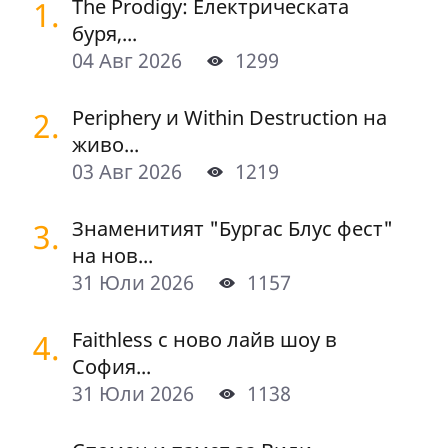
1.
The Prodigy: Електрическата
буря,...
04 Авг 2026
1299
2.
Periphery и Within Destruction на
живо...
03 Авг 2026
1219
3.
Знаменитият "Бургас Блус фест"
на нов...
31 Юли 2026
1157
4.
Faithless с ново лайв шоу в
София...
31 Юли 2026
1138