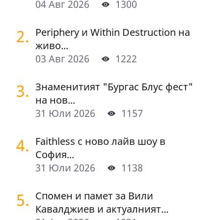
04 Авг 2026
1300
2.
Periphery и Within Destruction на
живо...
03 Авг 2026
1222
3.
Знаменитият "Бургас Блус фест"
на нов...
31 Юли 2026
1157
4.
Faithless с ново лайв шоу в
София...
31 Юли 2026
1138
5.
Спомен и памет за Вили
Кавалджиев и актуалният...