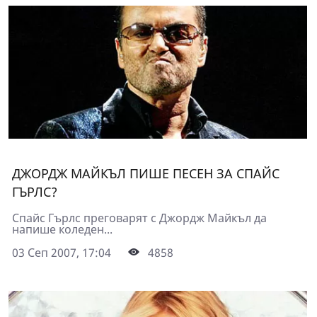
ДЖОРДЖ МАЙКЪЛ ПИШЕ ПЕСЕН ЗА СПАЙС
ГЪРЛС?
Спайс Гърлс преговарят с Джордж Майкъл да
напише коледен...
03 Сеп 2007, 17:04
4858