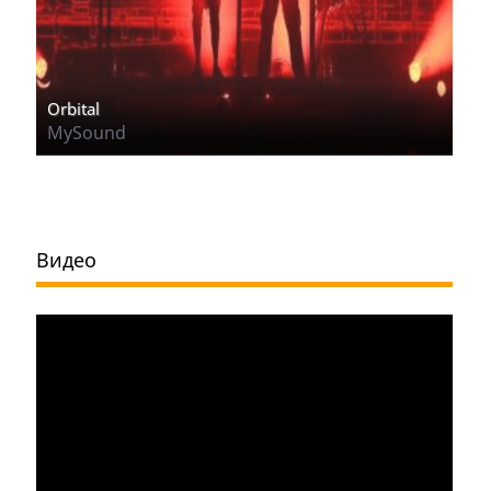
Orbital
MySound
Видео