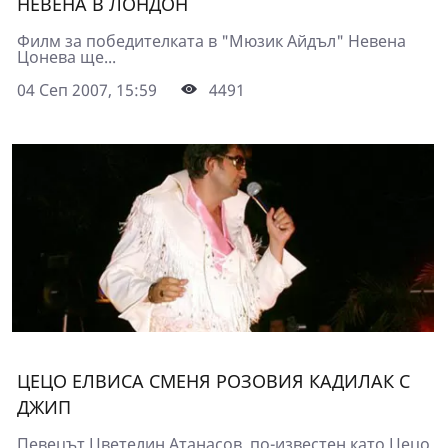
НЕВЕНА В ЛОНДОН
Филм за победителката в "Мюзик Айдъл" Невена
Цонева ще...
04 Сеп 2007, 15:59
4491
ЦЕЦО ЕЛВИСА СМЕНЯ РОЗОВИЯ КАДИЛАК С
ДЖИП
Певецът Цветелин Атанасов, по-известен като Цецо