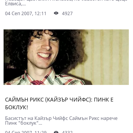
Елвиса,...
04 Сеп 2007, 12:11
4927
САЙМЪН РИКС (КАЙЗЪР ЧИЙФС): ПИНК Е
БОКЛУК!
Басистът на Кайзър Чийфс Саймън Рикс нарече
Пинк "боклук"...
04 Сеп 2007, 11:29
4332