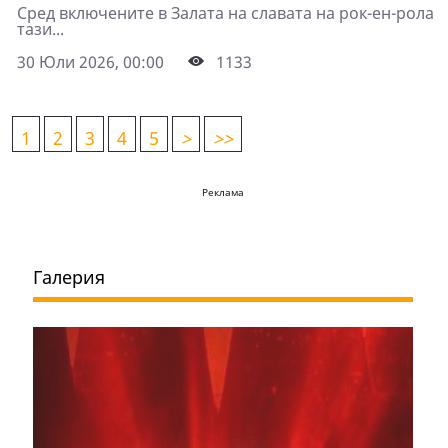
Сред включените в Залата на славата на рок-ен-рола
тази...
30 Юли 2026, 00:00
1133
1
2
3
4
5
>
>>
Реклама
Галерия