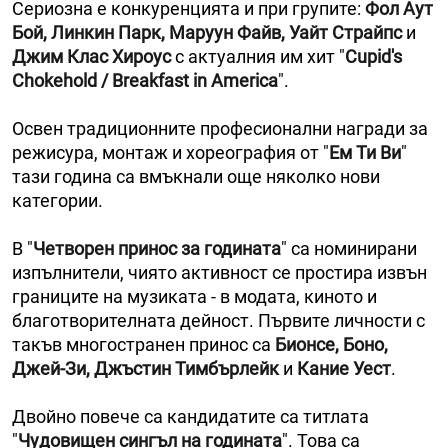
Сериозна е конкуренцията и при групите:
Фол Аут
Бой, Линкин Парк, Маруун Файв, Уайт Страйпс
и
Джим Клас Хироус
с актуалния им хит "
Cupid's
Chokehold / Breakfast in America
".
Освен традиционните професионални награди за
режисура, монтаж и хореография от "
Ем Ти Ви
"
тази година са вмъкнали още няколко нови
категории.
В "
Четворен принос за годината
" са номинирани
изпълнители, чиято активност се простира извън
границите на музиката - в модата, киното и
благотворителната дейност. Първите личности с
такъв многостранен принос са
Бионсе, Боно,
Джей-Зи, Джъстин Тимбърлейк
и
Кание Уест
.
Двойно повече са кандидатите са титлата
"
Чудовищен сингъл на годината
". Това са