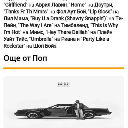
"
Girlfriend
" на
Аврил Лавин
, "
Home
" на
Доутри
,
"
Thnks Fr Th Mmrs
" на
Фол Аут Бой
, "
Lip Gloss
" на
Лил Мама
, "
Buy U a Drank (Shawty Snappin')
" на
Tи-
Пейн
, "
The Way I Are
" на
Тимбаленд
, "
This Is Why
I'm Hot
" на
Мимс
, "
Hey There Delilah
" на
Плейн
Уайт Тийс
, "
Umbrella
" на
Риана
и "
Party Like a
Rockstar
" на
Шоп Бойз
.
Още от Поп