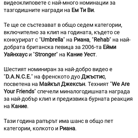
видеоклиповете с най-много номинации за
тазгодишните награди на
Ем Ти Ви
.
Те ще се състезават в общо седем категории,
включително за клип на годината, където се
конкурират с "
Umbrella
" на
Риана
, "
Rehab
" на най-
добрата британска певица за 2006-та
Ейми
Уайнхаус
и "
Stronger
" на
Кание Уест
.
Шестият номиниран за най-добро видео е
"
D.A.N.C.E.
" на френското дуо
Джъстис
,
посветена на
Майкъл Джексън
. Техният "
We Are
Your Friends
" спечели миналогодишната награда
за най-добър клип и предизвика бурната реакция
на
Кание
.
Тази година рапърът има шанс в общо пет
категории, колкото и
Риана
.