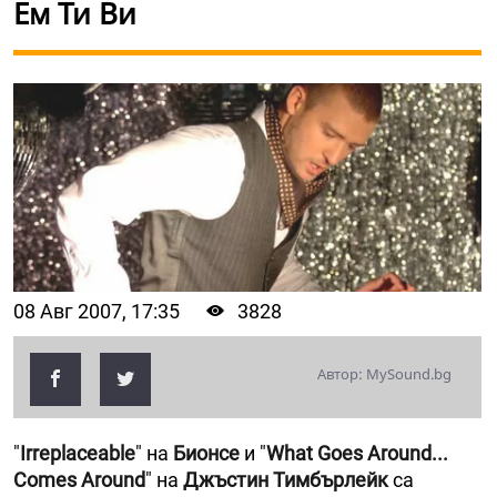
Ем Ти Ви
08 Авг 2007, 17:35
3828
Автор: MySound.bg
"
Irreplaceable
" на
Бионсе
и "
What Goes Around...
Comes Around
" на
Джъстин Тимбърлейк
са