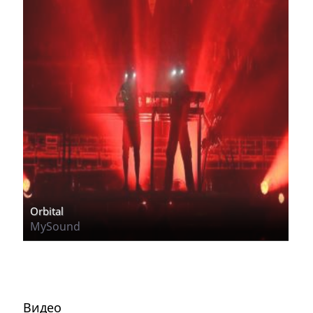
Orbital
MySound
Видео