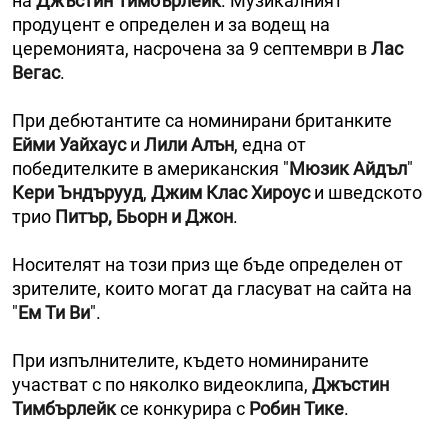
на
Джъстин Тимбърлейк
. Музикалният
продуцент е определен и за водещ на
церемонията, насрочена за 9 септември в
Лас
Вегас
.
При дебютантите са номинирани британките
Ейми Уайхаус
и
Лили Алън
, една от
победителките в американския "
Мюзик Айдъл
"
Кери Ъндърууд
,
Джим Клас Хироус
и шведското
трио
Питър, Бьорн и Джон
.
Носителят на този приз ще бъде определен от
зрителите, които могат да гласуват на сайта на
"
Ем Ти Ви
".
При изпълнителите, където номинираните
участват с по няколко видеоклипа,
Джъстин
Тимбърлейк
се конкурира с
Робин Тике
.