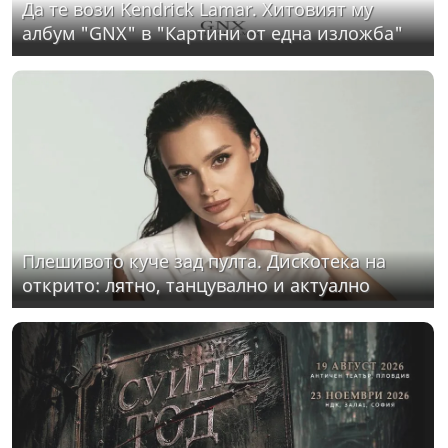
Да те вози Kendrick Lamar. Хитовият му
албум "GNX" в "Картини от една изложба"
Плешивото куче зад пулта. Дискотека на
открито: лятно, танцувално и актуално