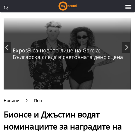
ExposƎ са новото лице на Garcia:
Българска следа в световната денс сцена
Новини
Поп
Бионсе и Джъстин водят
номинациите за наградите на