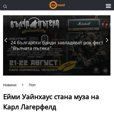
24 български банди завладяват рок фест
"Вълчата пътека"
Новини
Поп
Eйми Уайнхаус стана муза на
Карл Лагерфелд