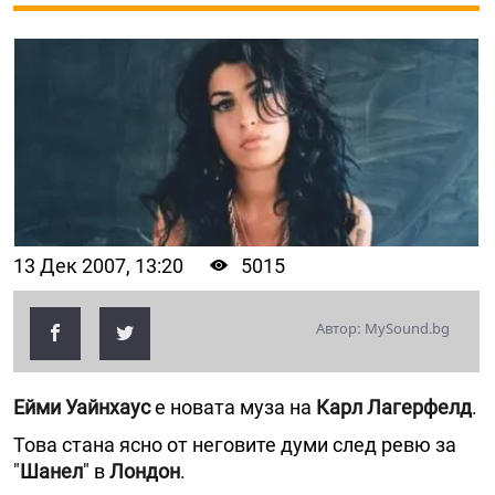
13 Дек 2007, 13:20
5015
Автор: MySound.bg
Ейми Уайнхаус
е новата муза на
Карл Лагерфелд
.
Това стана ясно от неговите думи след ревю за
"
Шанел
" в
Лондон
.