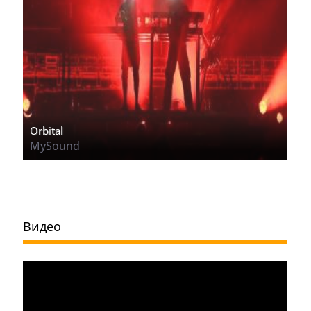
Orbital
MySound
Видео