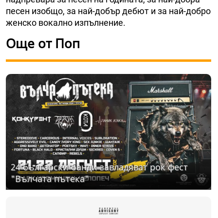
песен изобщо, за най-добър дебют и за най-добро
женско вокално изпълнение.
Още от Поп
24 български банди завладяват рок фест
"Вълчата пътека"