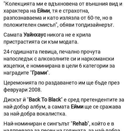
"Колекцията ми е вдъхновена от външния вид и
характера на
Ейми
, тя е страхотна,
разпознаваема и като излязла от 60-те, но в
положителен смисъл", обяви топдизайнерът.
Самата
Уайнхаус
никога не е крила
пристрастията си към модата.
24-годишната певица, печално прочута
напоследък с алкохолните си и наркомански
изцепки, е номинирана в цели 6 категории за
наградите "
Грами
".
Церемонията по раздаването им ще бъде през
февруари 2008.
Дискът й "
Back To Black
" e сред претендентите за
най-добър албум, а самата
Ейми
ще се сражава
за най-добра вокалистка.
Най-номиниран е сингълът "
Rehab
", който е в
надпревара за песен на годината, за най-добра