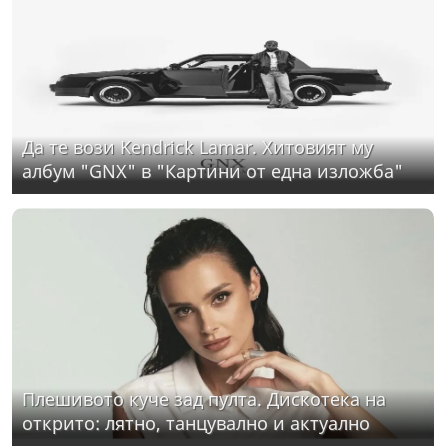
Да те вози Kendrick Lamar. Хитовият му
албум "GNX" в "Картини от една изложба"
Плешивото куче зад пулта. Дискотека на
открито: лятно, танцувално и актуално