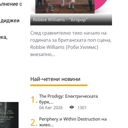
ълнение с
Robbie Williams - "Britpop"
а диджеи
След сравнително тихо начало на
ка,
годината за британската поп сцена,
Robbie Williams (Роби Уилямс)
внезапно...
Най-четени новини
1.
The Prodigy: Електрическата
буря,...
04 Авг 2026
1301
2.
Periphery и Within Destruction на
живо...