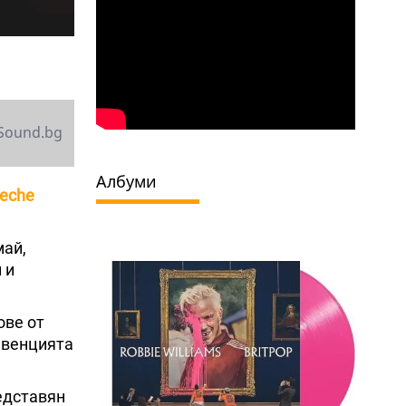
Sound.bg
Албуми
eche
май,
 и
ове от
нвенцията
редставян