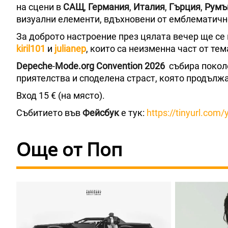
на сцени в
САЩ
,
Германия
,
Италия
,
Гърция
,
Румъ
визуални елементи, вдъхновени от емблематичн
За доброто настроение през цялата вечер ще се
kiril101
и
julianep
, които са неизменна част от те
Depeche
-
Mode.org Convention 2026
събира покол
приятелства и споделена страст, която продълж
Вход 15 € (на място).
Събитието във
Фейсбук
е тук:
https://tinyurl.com/
Още от Поп