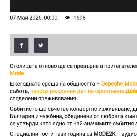
07 Май 2026, 00:00
1698
Столицата отново ще се превърне в притегателе
Mode
.
Ежегодната среща на общността –
Depeche
-
Mod
събота,
навръх рождения ден на фронтмена
Дейв
споделени преживявания.
Събитието ще съчетае концертно изживяване, д
България и чужбина, обединени от любовта към 
се утвърди като едно от най-значимите събития 
Специални гости тази година са
MODE2K
– аудио