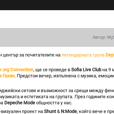
Автор: My
н център за почитателите на
легендарната група
Dep
e
.
org Convention
, ще се проведе в
Sofia Live Club
на 9 
 Гахан
. Предстои вечер, изпълнена с музика, емоции
иджейски сетове и възможност за срещи между фен
музиката и естетиката на групата. През годините ко
за
Depeche Mode
общността у нас.
-визуален проект на
Shunt
&
N:Mode
, който вече е п