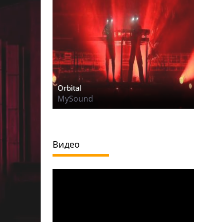
Orbital
MySound
Видео