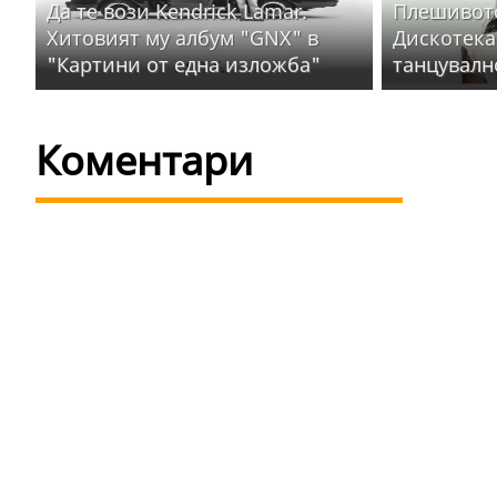
Да те вози Kendrick Lamar.
Плешивото
Хитовият му албум "GNX" в
Дискотека
"Картини от една изложба"
танцувалн
Коментари