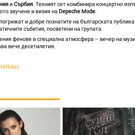
ния
и
Сърбия
. Техният сет комбинира концертно изп
ото звучене и визия на
Depeche Mode
.
 погрижат и добре познатите на българската публик
матичните събития, посветени на групата.
ения фенове в специална атмосфера – вечер на музи
ава вече десетилетия.
ykkfk4xx