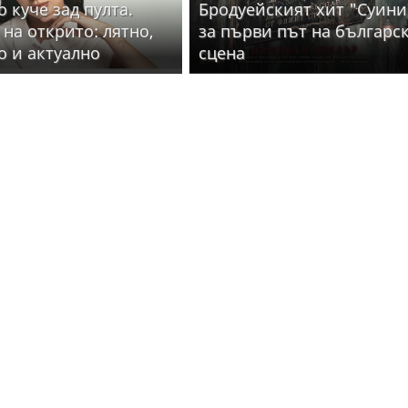
 куче зад пулта.
Бродуейският хит "Суини
 на открито: лятно,
за първи път на българс
о и актуално
сцена