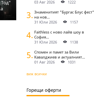
 Тод"
03 Авг 2026
1222
ка
3.
Знаменитият "Бургас Блус фест"
на нов...
31 Юли 2026
1157
4.
Faithless с ново лайв шоу в
София...
31 Юли 2026
1138
5.
Спомен и памет за Вили
Кавалджиев и актуалният...
01 Авг 2026
1031
виж всички
Горещи оферти