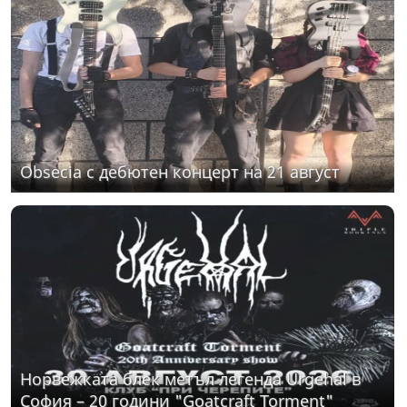
Obsecia с дебютен концерт на 21 август
Норвежката блек метъл легенда Urgehal в
София – 20 години "Goatcraft Torment"