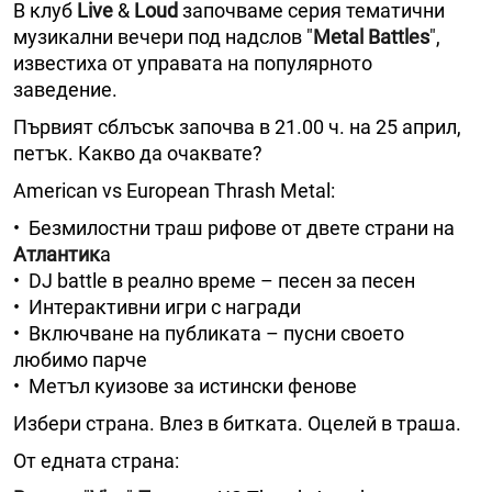
В клуб
Live
&
Loud
започваме серия тематични
музикални вечери под надслов "
Metal Battles
",
известиха от управата на популярното
заведение.
Първият сблъсък започва в 21.00 ч. на 25 април,
петък. Какво да очаквате?
American vs European Thrash Metal:
• Безмилостни траш рифове от двете страни на
Атлантик
а
• DJ battle в реално време – песен за песен
• Интерактивни игри с награди
• Включване на публиката – пусни своето
любимо парче
• Метъл куизове за истински фенове
Избери страна. Влез в битката. Оцелей в траша.
От едната страна: