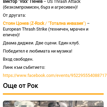
Виктор
"
Vixx
"
Пенев
– US Thrash Attack
(безкомпромисен, бърз и агресивен)!
От другата:
Стоян Цонев
(
Z-Rock
/ "
Тотална инвазия
")
–
European Thrash Strike (техничен, мрачен и
епичен)!
Двама диджеи. Две сцени. Един клуб.
Победител е любимата ни музика!
Вход свободен.
Линк към събитието:
https://www.facebook.com/events/952295554088717
Още от Рок