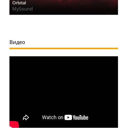
Orbital
MySound
Видео