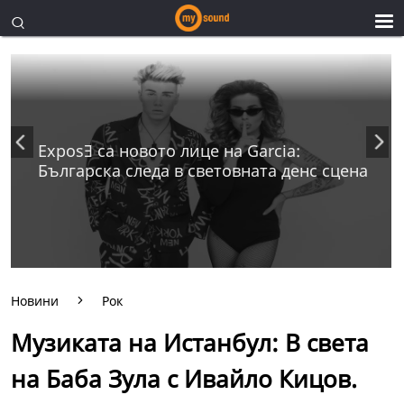
ExposƎ са новото лице на Garcia:
Българска следа в световната денс сцена
Новини
Рок
Музиката на Истанбул: В света
на Баба Зула с Ивайло Кицов.