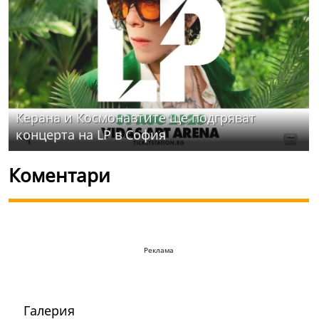
Керана и Космонавтите ще подгряват
концерта на LP в София
Коментари
Реклама
Галерия