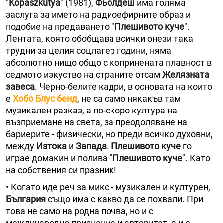
"
Kopaszkutya
" (1981),
Фьолдеш
има голяма
заслуга за името на радиоефирните образ и
подобие на предаването "
Плешивото куче
".
Лентата, която обобщава всички онези така
трудни за целия соцлагер години, няма
абсолютно нищо общо с копринената плавност в
седмото изкуство на страните отсам
Желязната
завеса
. Черно-белите кадри, в основата на които
е
Хобо Блус бенд
, не са само някакъв там
музикален разказ, а по-скоро култура на
възприемане на света, за преодоляване на
бариерите - физически, но преди всичко духовни,
между
Изтока
и
Запада
.
Плешивото куче
го
играе домакин и полива "
Плешивото куче
". Като
на собствения си празник!
• Когато иде реч за микс - музикален и културен,
България
също има с какво да се похвали. При
това не само на родна почва, но и с
международно признание и авторитет, а и с