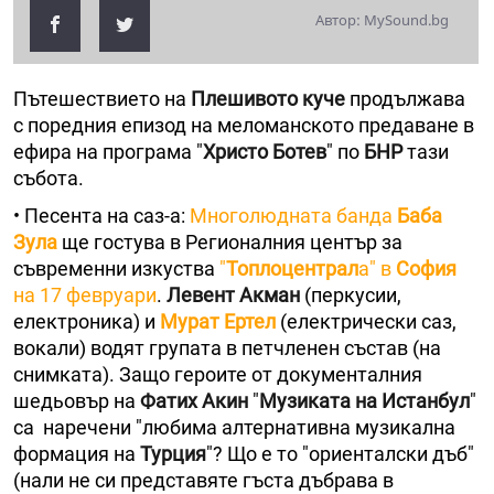
Автор: MySound.bg
Пътешествието на
Плешивото куче
продължава
с поредния епизод на меломанското предаване в
ефира на програма "
Христо Ботев
" по
БНР
тази
събота.
• Песента на саз-а:
Многолюдната банда
Баба
Зула
ще гостува в Регионалния център за
съвременни изкуства
"
Топлоцентрал
а" в
София
на 17 февруари
.
Левент Акман
(перкусии,
електроника) и
Мурат Ертел
(електрически саз,
вокали) водят групата в петчленен състав (на
снимката). Защо героите от документалния
шедьовър на
Фатих Акин
"
Музиката на Истанбул
"
са наречени "любима алтернативна музикална
формация на
Турция
"? Що е то "ориенталски дъб"
(нали не си представяте гъста дъбрава в