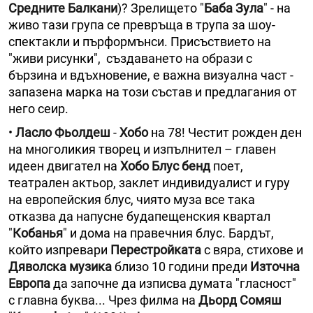
Средните Балкани
)? Зрелището "
Баба Зула
" - на
живо тази група се превръща в трупа за шоу-
спектакли и пърформънси. Присъствието на
"живи рисунки", създаването на образи с
бързина и вдъхновение, е важна визуална част -
запазена марка на този състав и предлагания от
него сеир.
•
Ласло Фьолдеш
-
Хобо
на 78! Честит рожден ден
на многоликия творец и изпълнител – главен
идеен двигател на
Хобо Блус бенд
поет,
театрален актьор, заклет индивидуалист и гуру
на европейския блус, чиято муза все така
отказва да напусне будапещенския квартал
"
Кобанья
" и дома на правечния блус. Бардът,
който изпревари
Перестройката
с вяра, стихове и
Дяволска музика
близо 10 години преди
Източна
Европа
да започне да изписва думата "гласност"
с главна буква... Чрез филма на
Дьорд Сомяш