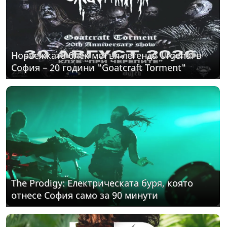
Норвежката блек метъл легенда Urgehal в
София – 20 години "Goatcraft Torment"
The Prodigy: Електрическата буря, която
отнесе София само за 90 минути