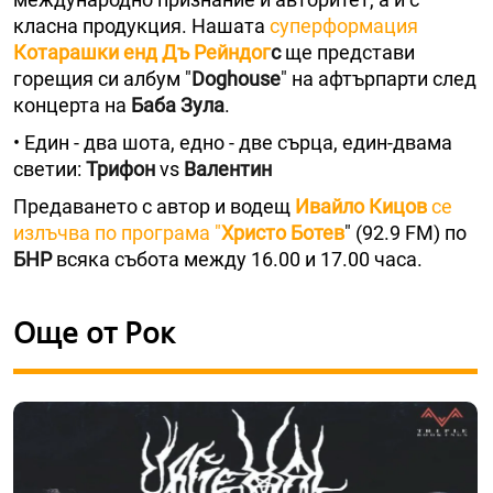
класна продукция. Нашата
суперформация
Котарашки енд Дъ Рейндог
с
ще представи
горещия си албум "
Doghouse
" на афтърпарти след
концерта на
Баба Зула
.
• Един - два шота, едно - две сърца, един-двама
светии:
Трифон
vs
Валентин
Предаването с автор и водещ
Ивайло Кицов
се
излъчва по програма "
Христо Ботев
" (92.9 FM) по
БНР
всяка събота между 16.00 и 17.00 часа.
Още от Рок