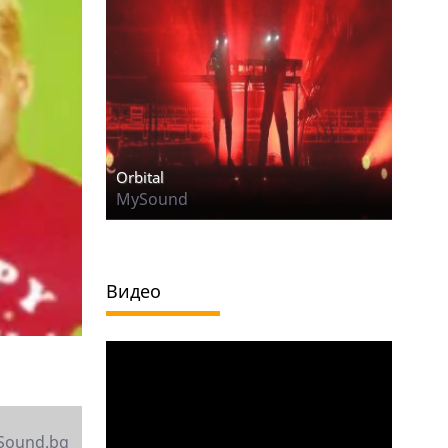
Orbital
MySound
Видео
Sound.bg