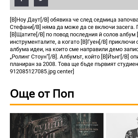
[B]Ноу Даут[/B] обявиха че след седмица започва
Стефани[/B] няма да може да се включи засега. Пр
[B]Щатите[/B] по повод последния й солов албум 
инструменталите, а когато [B]Гуен[/B] приключи
албума идеи, на които сме направили демо записи
„Ролинг Стоун”[/B]. Албумът, който [B]Йънг[/B] о
планиран за 2008. Това ще бъде първият студиен 
912085127085.jpg center]
Още от Поп