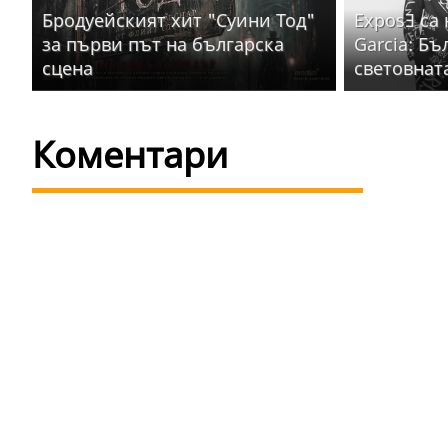
Бродуейският хит "Суини Тод"
ExposƎ са
за първи път на българска
Garcia: Бъ
сцена
световнат
Коментари