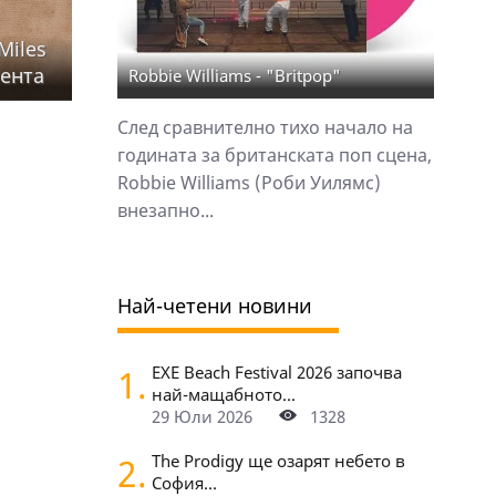
Miles
сента
Robbie Williams - "Britpop"
След сравнително тихо начало на
годината за британската поп сцена,
Robbie Williams (Роби Уилямс)
внезапно...
Най-четени новини
1.
EXE Beach Festival 2026 започва
най-мащабното...
29 Юли 2026
1328
2.
The Prodigy ще озарят небето в
София...