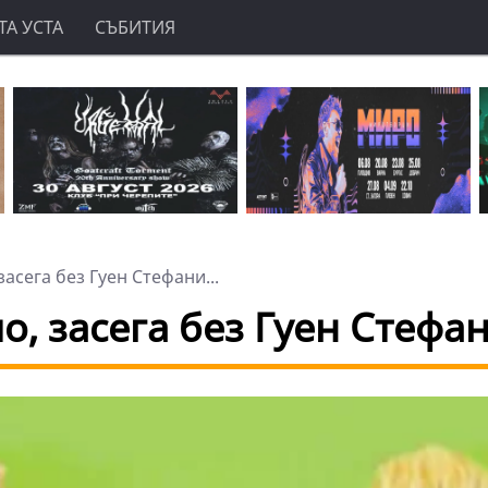
А УСТА
СЪБИТИЯ
засега без Гуен Стефани...
ио, засега без Гуен Стефа