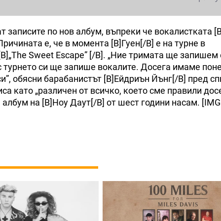
т записите по нов албум, въпреки че вокалистката [
ичината е, че в момента [B]Гуен[/B] е на турне в
[B]„The Sweet Escape” [/B]. „Ние тримата ще запишем
 с турнето си ще запише вокалите. Досега имаме пон
”, обясни барабанистът [B]Ейдриън Йънг[/B] пред сп
писа като „различен от всичко, което сме правили досе
албум на [B]Ноу Даут[/B] от шест години насам. [IMG