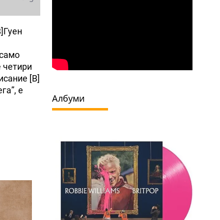
B]Гуен
 само
е четири
исание [B]
га”, е
Албуми