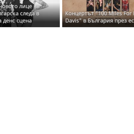
 новото лице на
лгарска следа в
Концертът "100 Miles For 
а денс сцена
Davis" в България през е