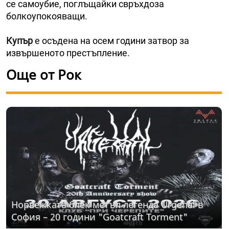
се самоубие, поглъщайки свръхдоза
болкоупокояващи.
Купър
е осъдена на осем години затвор за
извършеното престъпление.
Още от Рок
Норвежката блек метъл легенда Urgehal в
София – 20 години "Goatcraft Torment"