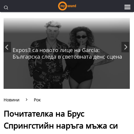
ExposƎ са новото лице на Garcia:
Българска следа в световната денс сцена
Новини
Рок
Почитателка на Брус
Спрингстийн наръга мъжа си