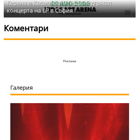
Керана и Космонавтите ще подгряват
концерта на LP в София
Коментари
Реклама
Галерия