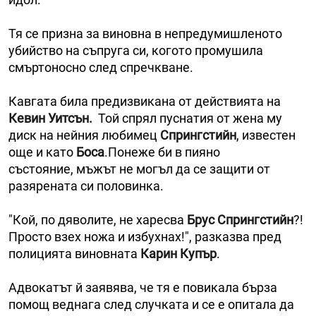
Тя се призна за виновна в непредумишленото
убийство на съпруга си, когото промушила
смъртоносно след спречкване.
Кавгата била предизвикана от действията на
Кевин Уитсън.
Той спрял пуснатия от жена му
диск на нейния любимец
Спрингстийн
, известен
още и като
Боса
.Понеже би в пияно
състояние, мъжът не могъл да се защити от
разярената си половинка.
"Кой, по дяволите, не харесва
Брус Спрингстийн
?!
Просто взех ножа и избухнах!", разказва пред
полицията виновната
Карин Купър
.
Адвокатът й заявява, че тя е повикала бърза
помощ веднага след случката и се е опитала да