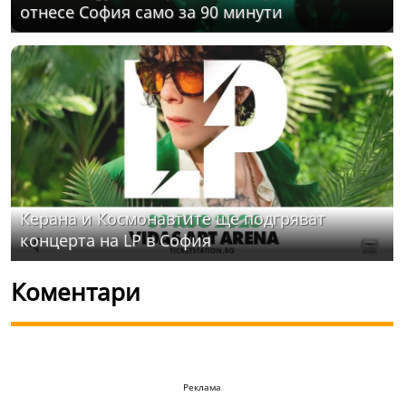
отнесе София само за 90 минути
Керана и Космонавтите ще подгряват
концерта на LP в София
Коментари
Реклама