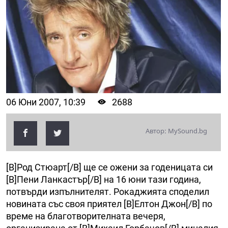
06 Юни 2007, 10:39
2688
Автор: MySound.bg
[B]Род Стюарт[/B] ще се ожени за годеницата си
[B]Пени Ланкастър[/B] на 16 юни тази година,
потвърди изпълнителят. Рокаджията споделил
новината със своя приятел [B]Елтон Джон[/B] по
време на благотворителната вечеря,