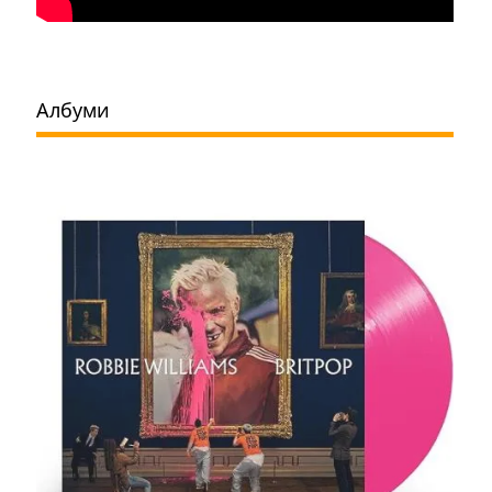
Албуми