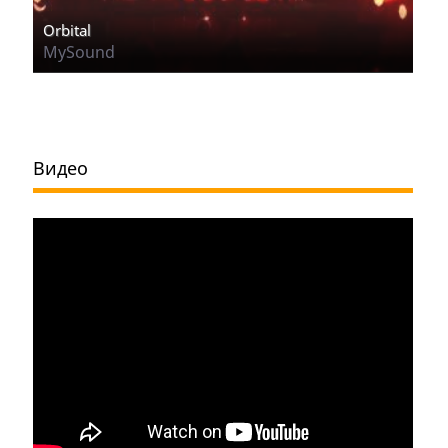
Orbital
MySound
Видео