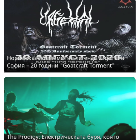
Норвежката блек метъл легенда Urgehal в
София – 20 години "Goatcraft Torment"
The Prodigy: Електрическата буря, която