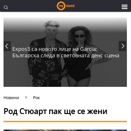
ExposƎ са новото лице на Garcia:
Българска следа в световната денс сцена
Новини
Рок
Род Стюарт пак ще се жени