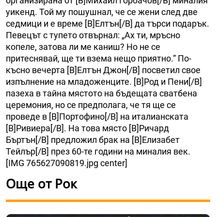
организирана от [B]Михаил Горбачов[/B] миналия
уикенд. Той му пошушнал, че се жени след две
седмици и е време [B]Елтън[/B] да търси подарък.
Певецът с тупето отвърнал: „Ах ти, мръсно
копеле, затова ли ме каниш? Но не се
притеснявай, ще ти взема нещо приятно.“ По-
късно вечерта [B]Елтън Джон[/B] посветил свое
изпълнение на младоженците. [B]Род и Пени[/B]
пазеха в тайна мястото на бъдещата сватбена
церемония, но се предполага, че тя ще се
проведе в [B]Портофино[/B] на италианската
[B]Ривиера[/B]. На това място [B]Ричард
Бъртън[/B] предложил брак на [B]Елизабет
Тейлър[/B] през 60-те години на миналия век.
[IMG 765627090819.jpg center]
Още от Рок