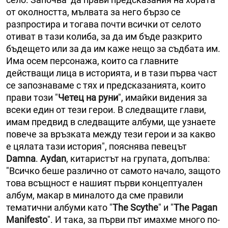
от околността, мълвата за него бързо се
разпростира и тогава почти всички от селото
отиват в тази колиба, за да им бъде разкрито
бъдещето или за да им каже нещо за съдбата им.
Има осем персонажа, които са главните
действащи лица в историята, и в тази първа част
се запознаваме с тях и предсказанията, които
прави този "
Четец на руни
", имайки видения за
всеки един от тези герои. В следващите глави,
имам предвид в следващите албуми, ще узнаете
повече за връзката между тези герои и за какво
е цялата тази история", пояснява певецът
Damna
.
Aydan
, китаристът на групата, допълва:
"Всичко беше различно от самото начало, защото
това всъщност е нашият първи концептуален
албум, макар в миналото да сме правили
тематични албуми като "
The Scythe
" и "
The Pagan
Manifesto
". И така, за първи път имахме много по-