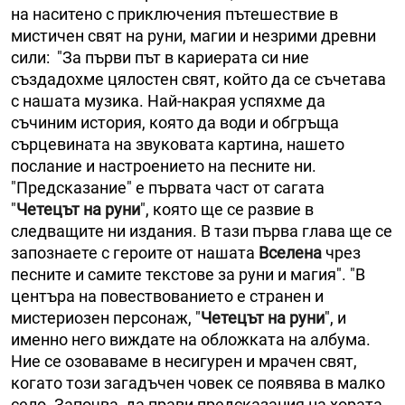
на наситено с приключения пътешествие в
мистичен свят на руни, магии и незрими древни
сили: "За първи път в кариерата си ние
създадохме цялостен свят, който да се съчетава
с нашата музика. Най-накрая успяхме да
съчиним история, която да води и обгръща
сърцевината на звуковата картина, нашето
послание и настроението на песните ни.
"Предсказание" е първата част от сагата
"
Четецът на руни
", която ще се развие в
следващите ни издания. В тази първа глава ще се
запознаете с героите от нашата
Вселена
чрез
песните и самите текстове за руни и магия". "В
центъра на повествованието е странен и
мистериозен персонаж, "
Четецът на руни
", и
именно него виждате на обложката на албума.
Ние се озоваваме в несигурен и мрачен свят,
когато този загадъчен човек се появява в малко
село. Започва да прави предсказания на хората