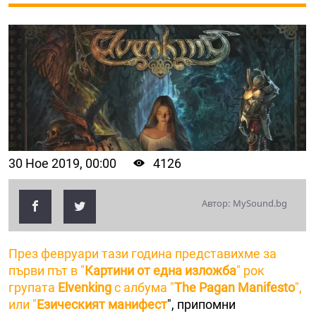
30 Ное 2019, 00:00
4126
Автор: MySound.bg
През февруари тази година представихме за
първи път в "
Картини от една изложба
" рок
групата
Elvenking
с албума "
The Pagan Manifesto
",
или "
Езическият манифест
", припомни