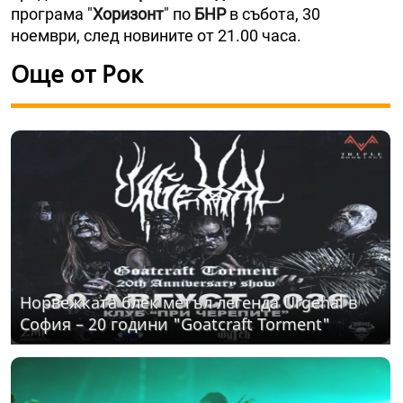
програма
"
Хоризонт
" по
БНР
в събота, 30
ноември, след новините от 21.00 часа.
Още от Рок
Норвежката блек метъл легенда Urgehal в
София – 20 години "Goatcraft Torment"