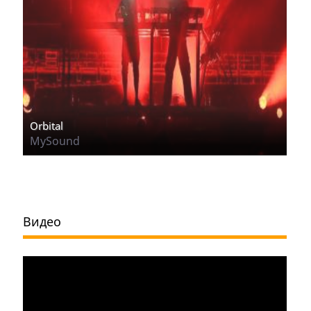
Orbital
MySound
Видео