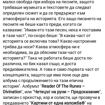
малко свобода при избора на песните, защото
трябваше музиката и текстовете да следват
определен сюжет и да се придържат към
атмосферата на историята. Ето защо писането на
песните не беше както преди, когато си
казвахме: "Имам ето тази песен, нека я поставим
в тази част", по-скоро беше: "В каква част от
историята се включва това? Какво настроение
трябва да носи? Каква атмосфера ни е
необходима, за да обясним тази част от
историята?" Така че работата беше доста по-
различна, но бих казал също, и доста
предизвикателна. А това е само първата част от
концепцията, защото ще има поне още два
албума с продължението на тази епична
история". Албумът "
Reader Оf Тhe Runes –
Divination
", или "
Четецът на руни – Предсказание
",
записан с оркестър, хор и солисти, ще прозвучи в
предаването "
Картини от една изложба®
" на