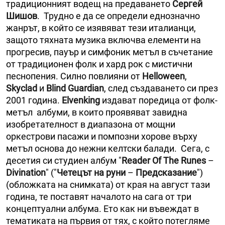
традиционният водещ на предаването
Сергей
Шишов
. Трудно е да се определи еднозначно
жанрът, в който се изявяват тези италианци,
защото тяхната музика включва елементи на
прогресив, пауър и симфоник метъл в съчетание
от традиционен фолк и хард рок с мистични
песнопения. Силно повлияни от
Helloween
,
Skyclad
и
Blind Guardian
, след създаването си през
2001 година.
Elvenking
издават поредица от фолк-
метъл албуми, в които проявяват завидна
изобретателност в диапазона от мощни
оркестрови пасажи и помпозни хорове върху
метъл основа до нежни келтски балади. Сега, с
десетия си студиен албум "
Reader Оf Тhe Runes
–
Divination
" ("
Четецът на руни
–
Предсказание
")
(обложката на снимката) от края на август тази
година, те поставят началото на сага от три
концептуални албума. Ето как ни въвеждат в
тематиката на първия от тях, с който потегляме