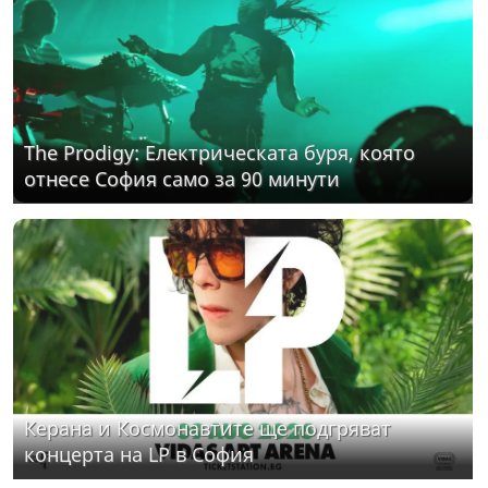
The Prodigy: Електрическата буря, която
отнесе София само за 90 минути
Керана и Космонавтите ще подгряват
концерта на LP в София