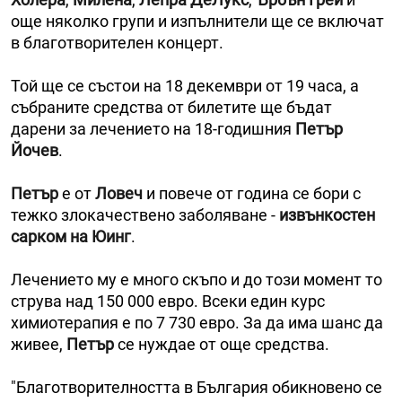
още няколко групи и изпълнители ще се включат
в благотворителен концерт.
Той ще се състои на 18 декември от 19 часа, а
събраните средства от билетите ще бъдат
дарени за лечението на 18-годишния
Петър
Йочев
.
Петър
e от
Ловеч
и повече от година се бори с
тежко злокачествено заболяване -
извънкостен
сарком на
Юинг
.
Лечението му е много скъпо и до този момент то
струва над 150 000 евро. Всеки един курс
химиотерапия е по 7 730 евро. За да има шанс да
живее,
Петър
се нуждае от още средства.
"Благотворителността в България обикновено се