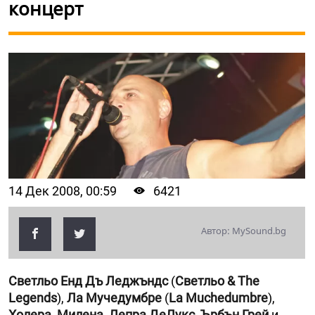
концерт
14 Дек 2008, 00:59
6421
Автор: MySound.bg
Светльо Енд Дъ Леджъндс
(
Светльо & The
Legends
),
Ла Мучедумбре
(
La Muchedumbre
),
Холера
,
Милена
,
Лепра ДеЛукс
,
Ърбън Грей
и