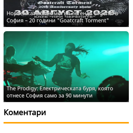
Норвежката блек метъл легенда Urgehal в
София – 20 години "Goatcraft Torment"
The Prodigy: Електрическата буря, която
отнесе София само за 90 минути
Коментари