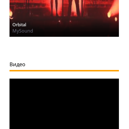
Orbital
MySound
Видео