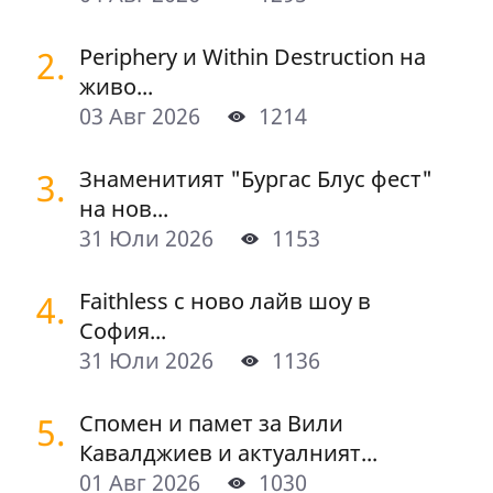
2.
Periphery и Within Destruction на
живо...
03 Авг 2026
1214
3.
Знаменитият "Бургас Блус фест"
на нов...
31 Юли 2026
1153
4.
Faithless с ново лайв шоу в
София...
31 Юли 2026
1136
5.
Спомен и памет за Вили
Кавалджиев и актуалният...
01 Авг 2026
1030