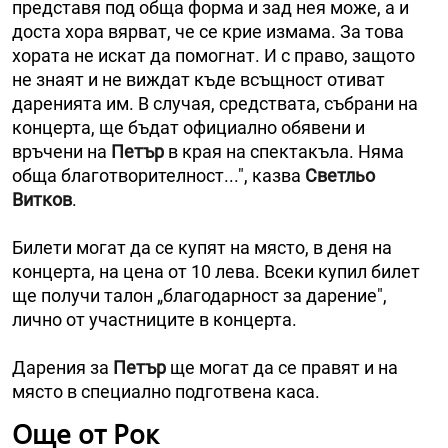
представя под обща форма и зад нея може, а и
доста хора вярват, че се криe измама. За това
хората не искат да помогнат. И с право, защото
не знаят и не виждат къде всъщност отиват
даренията им. В случая, средствата, събрани на
концерта, ще бъдат официално обявени и
връчени на
Петър
в края на спектакъла. Няма
обща благотворителност...", казва
Светльо
Витков
.
Билети могат да се купят на място, в деня на
концерта, на цена от 10 лева. Всеки купил билет
ще получи талон „благодарност за дарение",
лично от участниците в концерта.
Дарения за
Петър
ще могат да се правят и на
място в специално подготвена каса.
Още от Рок