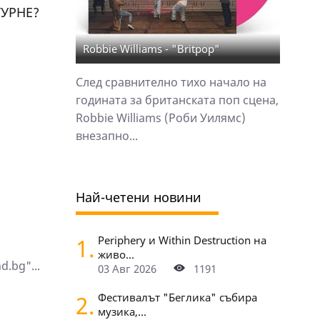
ТУРНЕ?
Robbie Williams - "Britpop"
След сравнително тихо начало на
годината за британската поп сцена,
Robbie Williams (Роби Уилямс)
внезапно...
Най-четени новини
1.
Periphery и Within Destruction на
живо...
.bg"...
03 Авг 2026
1191
2.
Фестивалът "Беглика" събира
музика,...