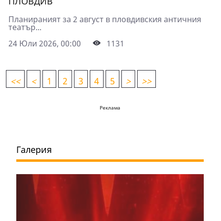
ПЛОВДИВ
Планираният за 2 август в пловдивския античния
театър...
24 Юли 2026, 00:00
1131
<
<
<
1
2
3
4
5
>
>>
Реклама
Галерия