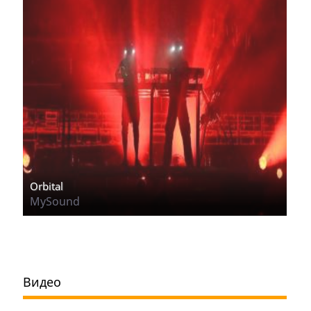
Orbital
MySound
Видео