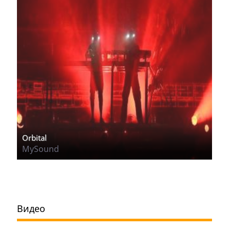
Orbital
MySound
Видео