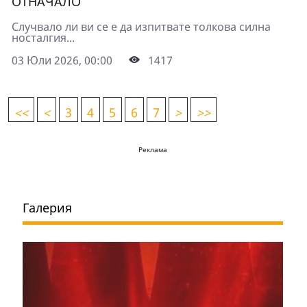
ОТНАЧАЛО
Случвало ли ви се е да изпитвате толкова силна
носталгия...
03 Юли 2026, 00:00
1417
<
<
<
3
4
5
6
7
>
>>
Реклама
Галерия