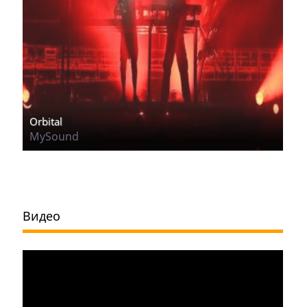
Orbital
MySound
Видео