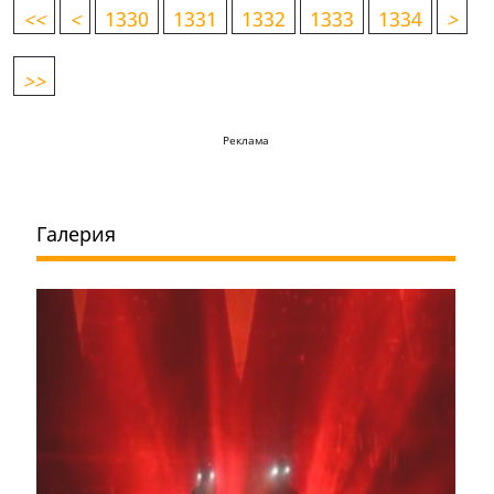
<
<
<
1330
1331
1332
1333
1334
>
>>
Реклама
Галерия