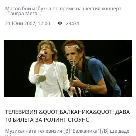
Масов бой избухна по време на шестия концерт
"Тангра Мега...
21 Юни 2007, 12:00
23431
ТЕЛЕВИЗИЯ &QUOT;БАЛКАНИКА&QUOT; ДАВА
10 БИЛЕТА ЗА РОЛИНГ СТОУНС
Музикалната телевизия [B]"Балканика"[/B] ще даде
на...