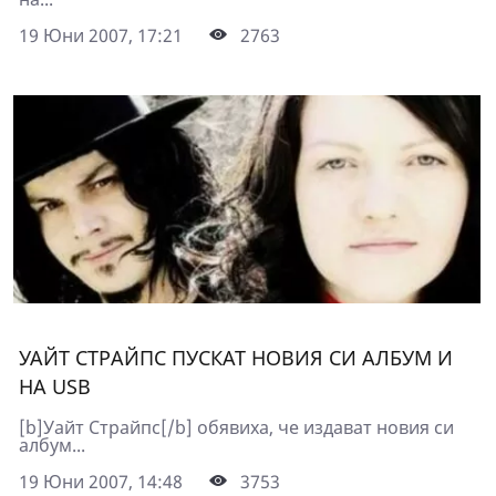
19 Юни 2007, 17:21
2763
УАЙТ СТРАЙПС ПУСКАТ НОВИЯ СИ АЛБУМ И
НА USB
[b]Уайт Страйпс[/b] обявиха, че издават новия си
албум...
19 Юни 2007, 14:48
3753