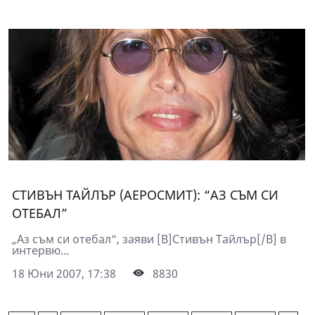
СТИВЪН ТАЙЛЪР (АЕРОСМИТ): “АЗ СЪМ СИ
ОТЕБАЛ”
„Аз съм си отебал“, заяви [B]Стивън Тайлър[/B] в
интервю...
18 Юни 2007, 17:38
8830