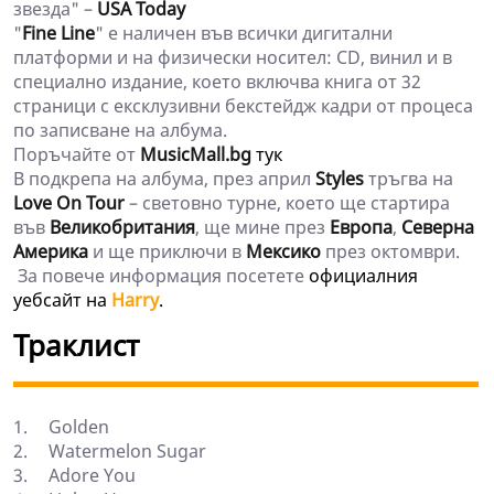
звезда" –
USA Today
"
Fine Line
" е наличен във всички дигитални
платформи и на физически носител: CD, винил и в
специално издание, което включва книга от 32
страници с ексклузивни бекстейдж кадри от процеса
по записване на албума.
Поръчайте от
MusicMall.bg
тук
В подкрепа на албума, през април
Styles
тръгва на
Love On Tour
– световно турне, което ще стартира
във
Великобритания
, ще мине през
Европа
,
Северна
Америка
и ще приключи в
Мексико
през октомври.
За повече информация посетете
официалния
уебсайт на
Harry
.
Траклист
1.
Golden
2.
Watermelon Sugar
3.
Adore You