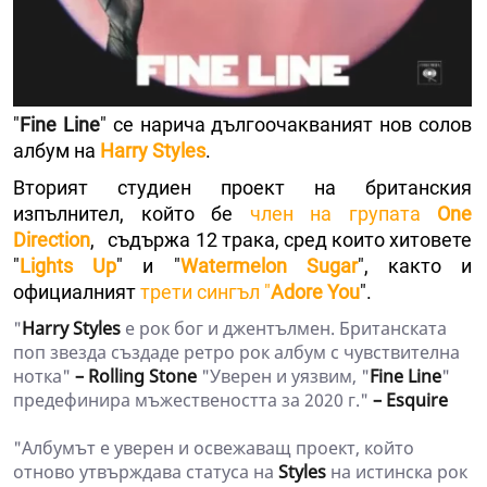
"
Fine Line
" се нарича дългоочакваният нов солов
албум на
Harry Styles
.
Вторият студиен проект на британския
изпълнител, който бе
член на групата
One
Direction
, съдържа 12 трака, сред които хитовете
"
Lights Up
" и "
Watermelon Sugar
", както и
официалният
трети сингъл "
Adore You
".
"
Harry Styles
е рок бог и джентълмен. Британската
поп звезда създаде ретро рок албум с чувствителна
нотка"
– Rolling Stone
"Уверен и уязвим, "
Fine Line
"
предефинира мъжествеността за 2020 г."
– Esquire
"Албумът е уверен и освежаващ проект, който
отново утвърждава статуса на
Styles
на истинска рок