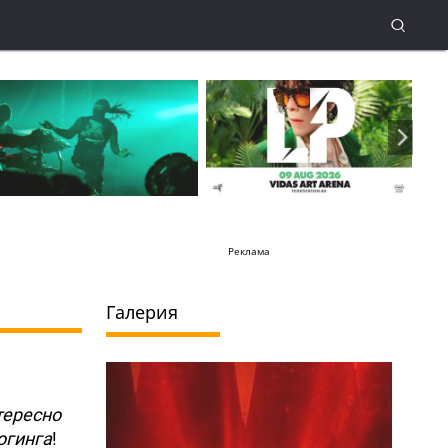
Реклама
Галерия
тересно
огинга
!