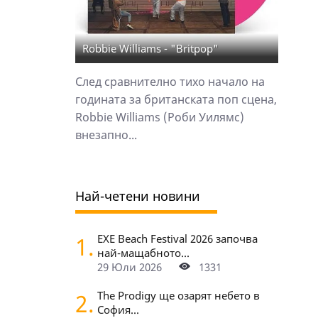
Robbie Williams - "Britpop"
След сравнително тихо начало на
годината за британската поп сцена,
Robbie Williams (Роби Уилямс)
внезапно...
Най-четени новини
1.
EXE Beach Festival 2026 започва
най-мащабното...
29 Юли 2026
1331
2.
The Prodigy ще озарят небето в
София...