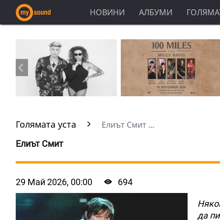
НОВИНИ
АЛБУМИ
ГОЛЯМАТ
Голямата уста
Елиът Смит ...
Елиът Смит
29 Май 2026, 00:00
694
Някои
да п