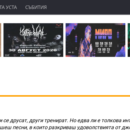
А УСТА
СЪБИТИЯ
 се друсат, други тренират. Но едва ли е толкова ин
ишеш песни, в които разкриваш удоволствията от дж