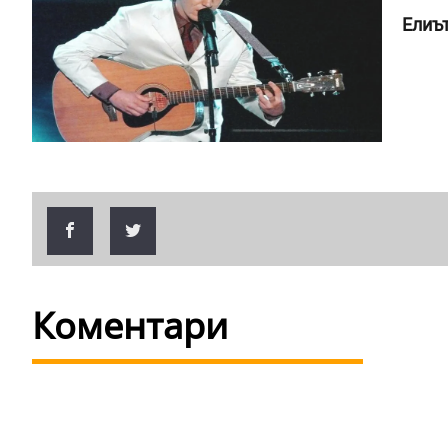
Елиъ
Коментари