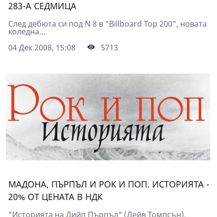
283-А СЕДМИЦА
След дебюта си под N 8 в "Billboard Top 200", новата
коледна...
04 Дек 2008, 15:08
5713
МАДОНА, ПЪРПЪЛ И РОК И ПОП. ИСТОРИЯТА -
20% ОТ ЦЕНАТА В НДК
"Историята на Дийп Пърпъл" (Дейв Томпсън),