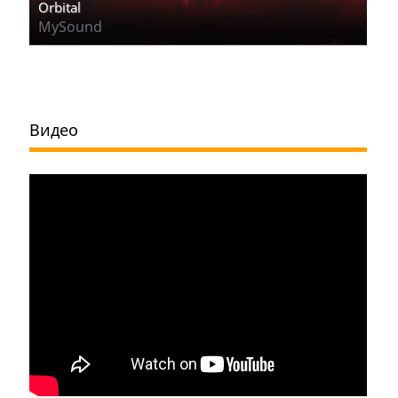
Orbital
MySound
Видео