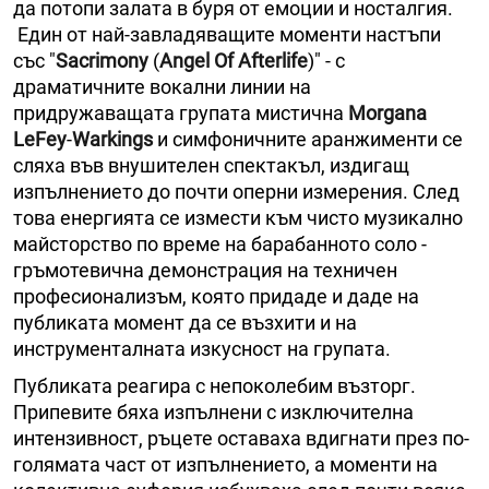
да потопи залата в буря от емоции и носталгия.
Един от най-завладяващите моменти настъпи
със "
Sacrimony
(
Angel Of Afterlife
)" - с
драматичните вокални линии на
придружаващата групата мистична
Morgana
LeFey
-
Warkings
и симфоничните аранжименти се
сляха във внушителен спектакъл, издигащ
изпълнението до почти оперни измерения. След
това енергията се измести към чисто музикално
майсторство по време на барабанното соло -
гръмотевична демонстрация на техничен
професионализъм, която придаде и даде на
публиката момент да се възхити и на
инструменталната изкусност на групата.
Публиката реагира с непоколебим възторг.
Припевите бяха изпълнени с изключителна
интензивност, ръцете оставаха вдигнати през по-
голямата част от изпълнението, а моменти на