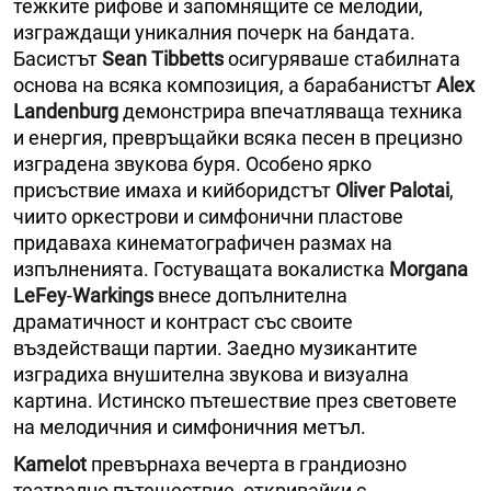
тежките рифове и запомнящите се мелодии,
изграждащи уникалния почерк на бандата.
Басистът
Sean Tibbetts
осигуряваше стабилната
основа на всяка композиция, а барабанистът
Alex
Landenburg
демонстрира впечатляваща техника
и енергия, превръщайки всяка песен в прецизно
изградена звукова буря. Особено ярко
присъствие имаха и кийборидстът
Oliver Palotai
,
чиито оркестрови и симфонични пластове
придаваха кинематографичен размах на
изпълненията. Гостуващата вокалистка
Morgana
LeFey
-
Warkings
внесе допълнителна
драматичност и контраст със своите
въздействащи партии. Заедно музикантите
изградиха внушителна звукова и визуална
картина. Истинско пътешествие през световете
на мелодичния и симфоничния метъл.
Kamelot
превърнаха вечерта в грандиозно
театрално пътешествие, откривайки с