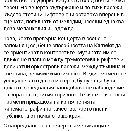
колективна еуфория избухваха след почти всяка
песен. Но вечерта съдържаше и по-тихи пасажи,
където стотици чифтове очи оставаха вперени в
сцената, погълнати от мелодии, носещи еднаква
доза меланхолия и надежда.
Това, което превърна концерта в особено
запомнящ се, беше способността на
Kamelot
да
се ориентират в контрастите. Музиката им се
движеше плавно между гръмотевични рифове и
деликатни оркестрови пасажи, между тъмнина и
светлина, величие и интимност. В един момент се
усещаше като да стоиш сред бушуваща буря,
докато в следващия наподобяваше наблюдение
на зората над тихия хоризонт. Тези емоционални
промени придадоха на изпълненията
кинематографично качество, което плени
публиката от началото до края.
С напредването на вечерта, американците