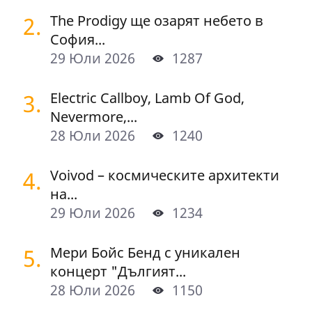
2.
The Prodigy ще озарят небето в
София...
29 Юли 2026
1287
3.
Electric Callboy, Lamb Of God,
Nevermore,...
28 Юли 2026
1240
4.
Voivod – космическите архитекти
на...
29 Юли 2026
1234
5.
Мери Бойс Бенд с уникален
концерт "Дългият...
28 Юли 2026
1150