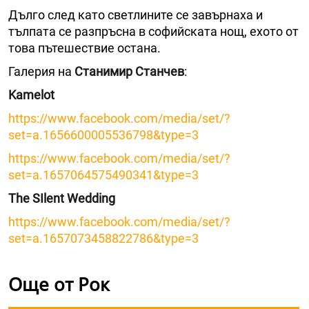
Дълго след като светлините се завърнаха и
тълпата се разпръсна в софийската нощ, ехото от
това пътешествие остана.
Галерия на
Станимир Станчев
:
Kamelot
https://www.facebook.com/media/set/?
set=a.1656600005536798&type=3
https://www.facebook.com/media/set/?
set=a.1657064575490341&type=3
The SIlent Wedding
https://www.facebook.com/media/set/?
set=a.1657073458822786&type=3
Още от Рок