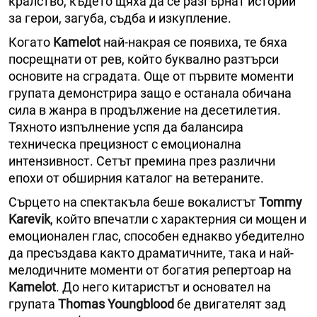
кралство, където щяха да се разгърнат истории
за герои, загуба, съдба и изкупление.
Когато
Kamelot
най-накрая се появиха, те бяха
посрещнати от рев, който буквално разтърси
основите на сградата. Още от първите моменти
групата демонстрира защо е останала обичана
сила в жанра в продължение на десетилетия.
Тяхното изпълнение успя да балансира
техническа прецизност с емоционална
интензивност. Сетът премина през различни
епохи от обширния каталог на ветераните.
Сърцето на спектакъла беше вокалистът
Tommy
Karevik
, който впечатли с характерния си мощен и
емоционален глас, способен еднакво убедително
да пресъздава както драматичните, така и най-
мелодичните моменти от богатия репертоар на
Kamelot
. До него китаристът и основател на
групата
Thomas Youngblood
бе двигателят зад