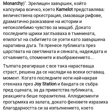
Monarchy
)". Зрелищен завършек, който
капсулира всичко, което
Kamelot
представлява:
величествена оркестрация, смазващи рифове,
драматично разказване на истории и
непоколебимо чувство за мащаб. Докато
последните щрихи заглъхваха в тъмнината,
епилогът на събитието се усети като завършена
наративна дъга. Тя пренесе публиката през
царствата на светлината и сянката, надеждата и
отчаянието, спомените и въображението...
Тълпата реагираше с все така нарастваща
страст, решена да се наслади на всеки оставащ
момент. Когато последните ноти най-накрая
отекнаха през
Joy Station
и бандата се събра
пред сцената, за да приветства публиката,
реакцията беше поразителна. Аплодисменти
прогърмяха из залата, докато феновете изразиха
благодарността си за изпълнението, което