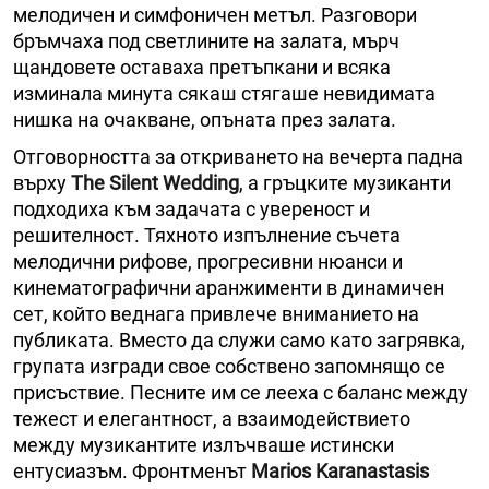
мелодичен и симфоничен метъл. Разговори
бръмчаха под светлините на залата, мърч
щандовете оставаха претъпкани и всяка
изминала минута сякаш стягаше невидимата
нишка на очакване, опъната през залата.
Отговорността за откриването на вечерта падна
върху
The Silent Wedding
, а гръцките музиканти
подходиха към задачата с увереност и
решителност. Тяхното изпълнение съчета
мелодични рифове, прогресивни нюанси и
кинематографични аранжименти в динамичен
сет, който веднага привлече вниманието на
публиката. Вместо да служи само като загрявка,
групата изгради свое собствено запомнящо се
присъствие. Песните им се лееха с баланс между
тежест и елегантност, а взаимодействието
между музикантите излъчваше истински
ентусиазъм. Фронтменът
Marios Karanastasis