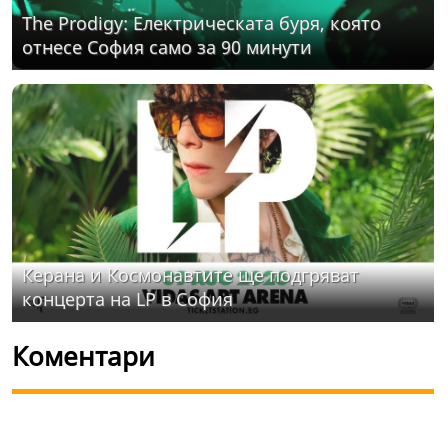
The Prodigy: Електрическата буря, която
отнесе София само за 90 минути
Керана и Космонавтите ще подгряват
концерта на LP в София
Коментари