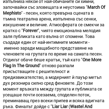
изпълниха някои от най-обичаните си химни,
започвайки със зловещата и неустоима "
March Of
Mephisto
" - песен, която превърна сцената в
тъмна театрална арена, изпълнена със сенки,
изкушение и величие. Атмосферата се смекчи за
кратко с "
Forever
", чиято емоционална мелодия
заля публиката като вълна от спомени. Това
създаде един от най-интимните моменти -
именно заради мащабното представяне на
членовете на групата по време на самата песен.
Отдихът обаче беше кратък, тъй като "
One More
Flag In The Ground
" отново разпали
присъстващите с решителност и
предизвикателство, а модерният ѝ пауър метъл
дух резонира силно сред феновете. До този
момент връзката между групата и публиката се
усещаше почти осезаема, споделен поток,
преминаващ през всеки припев и всяка вдигната
ръка. Финалът дойде с "
Liar Liar
(
Wastel And