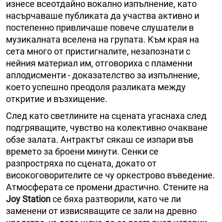
изнесе всеотдайно вокално изпълнение, като
насърчаваше публиката да участва активно и
постепенно привличаше повече слушатели в
музикалната вселена на групата. Към края на
сета много от пристигналите, незапознати с
нейния материал им, отговориха с пламенни
аплодисменти - доказателство за изпълнение,
което успешно преодоля разликата между
откритие и възхищение.
След като светлините на сцената угаснаха след
подгряващите, чувство на колективно очакване
обзе залата. Антрактът сякаш се изпари във
времето за броени минути. Сенки се
разпростряха по сцената, докато от
високоговорителите се чу оркестрово въведение.
Атмосферата се промени драстично. Стените на
Joy Station
се бяха разтворили, като че ли
заменени от извисяващите се зали на древно