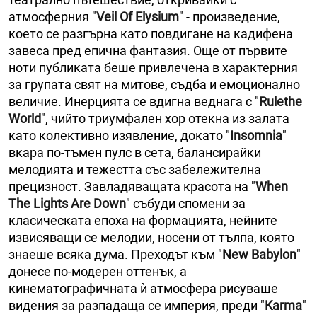
атмосферния "
Veil Of Elysium
" - произведение,
което се разгърна като повдигане на кадифена
завеса пред епична фантазия. Още от първите
ноти публиката беше привлечена в характерния
за групата свят на митове, съдба и емоционално
величие. Инерцията се вдигна веднага с "
Rulethe
World
", чийто триумфален хор отекна из залата
като колективно изявление, докато "
Insomnia
"
вкара по-тъмен пулс в сета, балансирайки
мелодията и тежестта със забележителна
прецизност. Завладяващата красота на "
When
The Lights Are Down
" събуди спомени за
класическата епоха на формацията, нейните
извисяващи се мелодии, носени от тълпа, която
знаеше всяка дума. Преходът към "
New Babylon
"
донесе по-модерен оттенък, а
кинематографичната ѝ атмосфера рисуваше
видения за разпадаща се империя, преди "
Karma
"