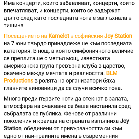
Има концерти, които забавляват, концерти, които
впечатляват, и концерти, които се задържат
дълго след като последната нота е заглъхнала в
тишина.
Посещението на
Kamelot
в софийския
Joy Station
на 7 юни твърдо принадлежеше към последната
категория. В нощ, в която симфоничното величие
се преплиташе с метъл мощ, известната
американска група превърна клуба в царство,
окачено между мечтата и реалността.
BLM
Productions
в ролята на организатори бяха
главните виновници да се случи всичко това.
Много преди първите ноти да отекнат в залата,
атмосфера на очакване се беше настанила сред
събралата се публика. Фенове от различни
поколения и краища на страната изпълниха
Joy
Station
, обединени от привързаността си към
едно от най-трайните имена в съвременния