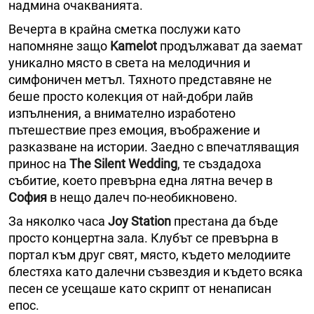
надмина очакванията.
Вечерта в крайна сметка послужи като
напомняне защо
Kamelot
продължават да заемат
уникално място в света на мелодичния и
симфоничен метъл. Тяхното представяне не
беше просто колекция от най-добри лайв
изпълнения, а внимателно изработено
пътешествие през емоция, въображение и
разказване на истории. Заедно с впечатляващия
принос на
The Silent Wedding
, те създадоха
събитие, което превърна една лятна вечер в
София
в нещо далеч по-необикновено.
За няколко часа
Joy Station
престана да бъде
просто концертна зала. Клубът се превърна в
портал към друг свят, място, където мелодиите
блестяха като далечни съзвездия и където всяка
песен се усещаше като скрипт от ненаписан
епос.