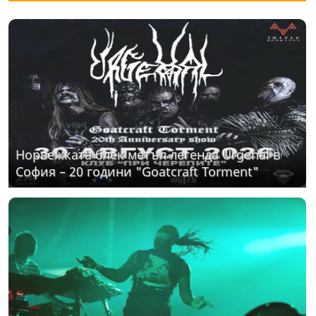
Норвежката блек метъл легенда Urgehal в
София – 20 години "Goatcraft Torment"