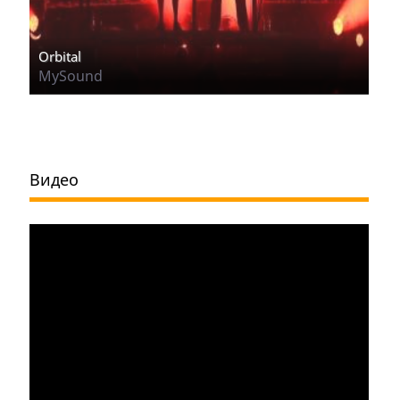
Orbital
MySound
Видео