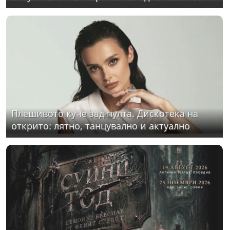
Плешивото куче зад пулта. Дискотека на
открито: лятно, танцувално и актуално