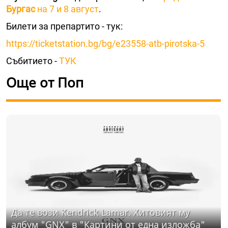
Бургас
на 7 и 8 август
.
Билети за препартито - тук:
https://ticketstation.bg/bg/e23558-atb-pirotska-5
Събитието -
ТУК
Още от Поп
Да те вози Kendrick Lamar. Хитовият му
албум "GNX" в "Картини от една изложба"