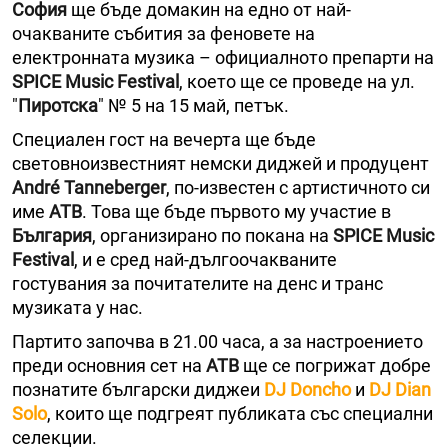
София
ще бъде домакин на едно от най-
очакваните събития за феновете на
електронната музика – официалното препарти на
SPICE Music Festival
, което ще се проведе на ул.
"
Пиротска
" № 5 на 15 май, петък.
Специален гост на вечерта ще бъде
световноизвестният немски диджей и продуцент
André Tanneberger
, по-известен с артистичното си
име
ATB
. Това ще бъде първото му участие в
България
, организирано по покана на
SPICE Music
Festival
, и е сред най-дългоочакваните
гостувания за почитателите на денс и транс
музиката у нас.
Партито започва в 21.00 часа, а за настроението
преди основния сет на
ATB
ще се погрижат добре
познатите български диджеи
DJ Doncho
и
DJ Dian
Solo
, които ще подгреят публиката със специални
селекции.