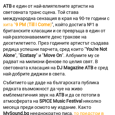
ATB
е един от най-влиятелните артисти на
световната транс сцена. Той става
международна сензация в края на 90-те години с
хита "
9 PM
(
Till I Come
)
", който достига №1 в
британските класации и се превръща в един от
най-разпознаваемите денс тракове на
десетилетието. През годините артистът създава
редица успешни парчета, сред които "
You're Not
Alone
", "
Ecstasy
" и "
Move On
". Албумите му се
радват на милиони фенове по целия свят. В
световната класация на
DJ Magazine ATB
е сред
най-добрите диджеи в света.
Събитието ще даде на българската публика
рядката възможност да чуе на живо
емблематичния звук на
ATB
и да се потопи в
атмосферата на
SPICE Music Festival
няколко
месеца преди осмото му издание. Както
MySound.bg
нееднократно писа,
то предстои в