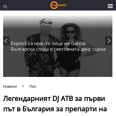
ExposƎ са новото лице на Garcia:
Българска следа в световната денс сцена
Новини
Поп
Легендарният DJ ATB за първи
път в България за препарти на