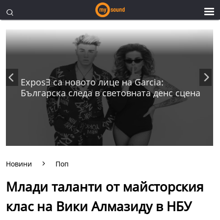
ExposƎ са новото лице на Garcia:
Българска следа в световната денс сцена
Новини
Поп
Млади таланти от майсторския
клас на Вики Алмазиду в НБУ