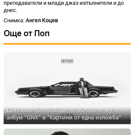
преподаватели и млади джаз изпълнители и до
днес.
Снимка:
Ангел Коцев
Още от Поп
Да те вози Kendrick Lamar. Хитовият му
албум "GNX" в "Картини от една изложба"