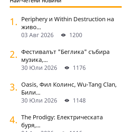
Най-четени новини
1.
Periphery и Within Destruction на
живо...
03 Авг 2026
1200
2.
Фестивалът "Беглика" събира
музика,...
30 Юли 2026
1176
3.
Oasis, Фил Колинс, Wu-Tang Clan,
Били...
30 Юли 2026
1148
4.
The Prodigy: Електрическата
буря,...