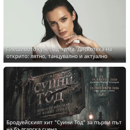
Плешивото куче зад пулта. Дискотека на
открито: лятно, танцувално и актуално
Бродуейският хит "Суини Тод" за първи път
на българска сцена