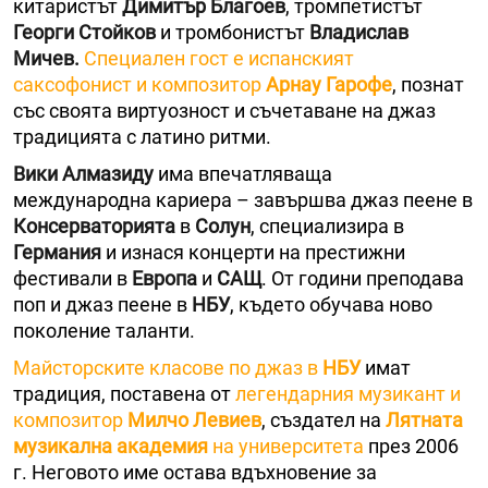
китаристът
Димитър Благоев
, тромпетистът
Георги Стойков
и тромбонистът
Владислав
Мичев.
Специален гост е испанският
саксофонист и композитор
Арнау Гарофе
, познат
със своята виртуозност и съчетаване на джаз
традицията с латино ритми.
Вики Алмазиду
има впечатляваща
международна кариера – завършва джаз пеене в
Консерваторията
в
Солун
, специализира в
Германия
и изнася концерти на престижни
фестивали в
Европа
и
САЩ
. От години преподава
поп и джаз пеене в
НБУ
, където обучава ново
поколение таланти.
Майсторските класове по джаз в
НБУ
имат
традиция, поставена от
легендарния музикант и
композитор
Милчо Левиев
, създател на
Лятната
музикална академия
на университета
през 2006
г. Неговото име остава вдъхновение за