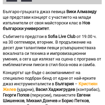
Българо-гръцката джаз певица
Вики Алмазиду
ще представи концерт с участието на млади
изпълнители от своя майсторски клас в
Нов
български университет
.
Събитието предстои в
Sofia Live Club
от 19.00 ч.
на 30 септември, вторник. В продължение на
десет дни талантливи певци усъвършенстваха
вокалната си техника и импровизационни
умения, а сега ще излязат на сцена с програма от
емблематични пиеси в стил боса-нова и самба.
Концертът ще бъде с акомпанимент на
специално подбран бенд от едни от най-ярките
джаз инструменталисти в
България
–
Кристиян
Желев
(ударни),
Васил Хаджигрудев
(контрабас),
Георги Попов
(перкусии), пианистите
Евгени
Шишенков
,
Михаил Дончев
и
Борис Петков
,