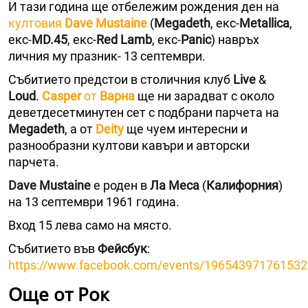
И тази година ще отбележим рождения ден на
култовия
Dave Mustaine
(
Megadeth
, екс-
Metallica
,
екс-
MD.45
, екс-
Red Lamb
, eкс-
Panic
) навръх
личния му празник- 13 септември.
Събитието предстои в столичния клуб
Live
&
Loud
.
Casper
от
Варна
ще ни зарадват с около
деветдесетминутен сет с подбрани парчета на
Megadeth
, а от
Deity
ще чуем интересни и
разнообразни култови кавъри и авторски
парчета.
Dave Mustaine
е роден в
Ла Меса
(
Калифорния
)
на 13 септември 1961 година.
Вход 15 лева само на място.
Събитието във
Фейсбук
:
https://www.facebook.com/events/196543971761532
Още от Рок