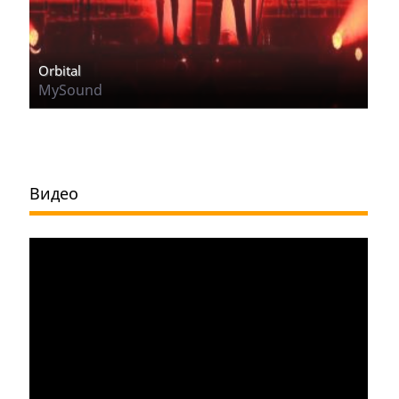
Orbital
MySound
Видео