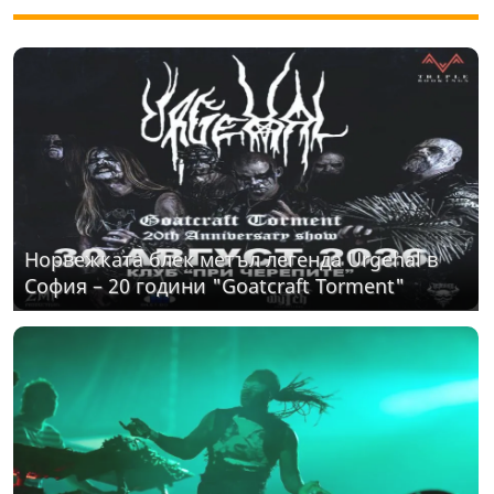
Норвежката блек метъл легенда Urgehal в
София – 20 години "Goatcraft Torment"