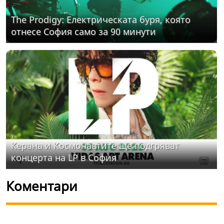
The Prodigy: Електрическата буря, която
отнесе София само за 90 минути
Керана и Космонавтите ще подгряват
концерта на LP в София
Коментари