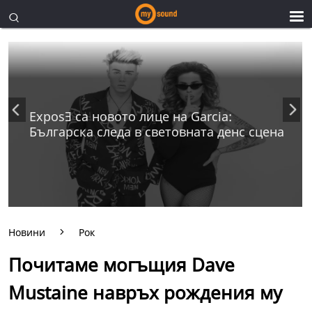
ExposƎ са новото лице на Garcia:
Българска следа в световната денс сцена
Новини
Рок
Почитаме могъщия Dave
Mustaine навръх рождения му