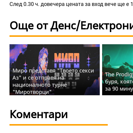
След 0.30 ч. довечера цената за вход вече ще е 1
Още от Денс/Електрон
Миро представя "Твоето секси
The Prodig
Аз" и се отправя на
буря, коя
националното турне
за 90 мин
"Миротворци"
Коментари