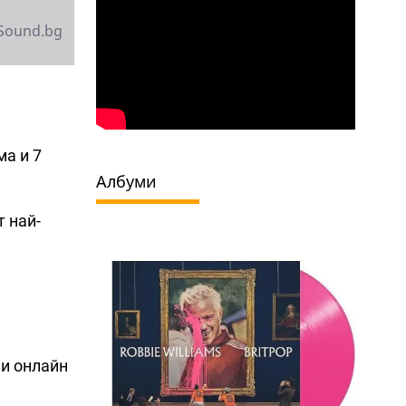
Sound.bg
ма и 7
Албуми
т най-
 и онлайн