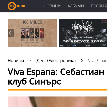
НОВИНИ
АЛБУМИ
ГОЛЯМАТ
Новини
Денс/Електроника
Viva Espan
Viva Espana: Себастиан
клуб Синърс