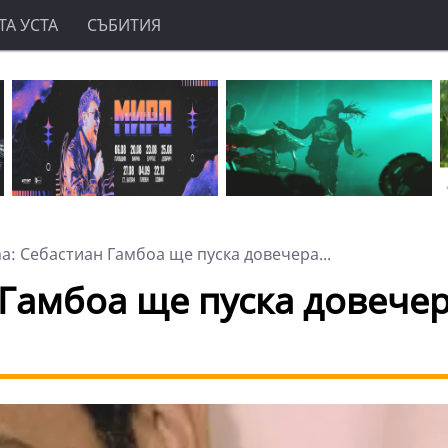
А УСТА
СЪБИТИЯ
a: Себастиан Гамбоа ще пуска довечера...
 Гамбоа ще пуска довечер