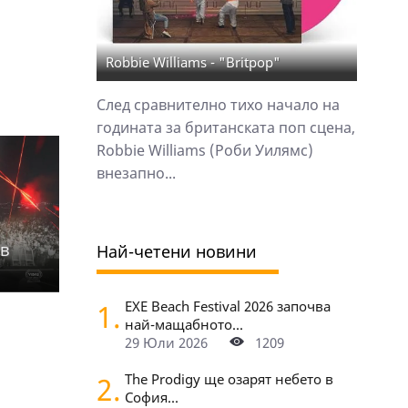
Robbie Williams - "Britpop"
След сравнително тихо начало на
годината за британската поп сцена,
Robbie Williams (Роби Уилямс)
внезапно...
 в
Най-четени новини
1.
EXE Beach Festival 2026 започва
най-мащабното...
29 Юли 2026
1209
2.
The Prodigy ще озарят небето в
София...