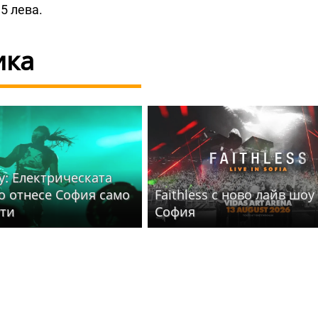
5 лева.
ика
y: Електрическата
то отнесе София само
Faithless с ново лайв шоу
ути
София