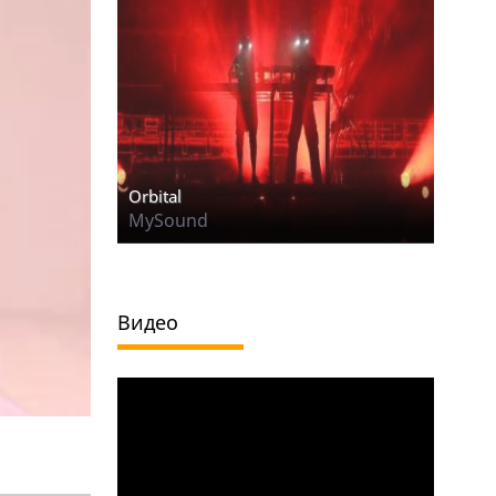
Orbital
MySound
Видео