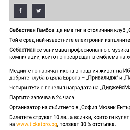
Себастиан Гамбоа
ще има гиг в столичния клуб „
Той е сред най-известните електронни изпълнит
Себастиан
се занимава професионално с музика о
компилации, които го превръщат в емблема на х
Медиите го наричат икона в нощния живот на
Иб
добрите клуба в цяла Европа – „
Привилидж
” и „
П
Четири пъти е печелил наградата на „
ДиджейсМ
Партито започва в 24 часа.
Организатор на събитието е „София Мюзик Ентър
Билетите струват 10 лв., а всички, които ги купя
на
www.ticketpro.bg
, ползват 30 % отстъпка.