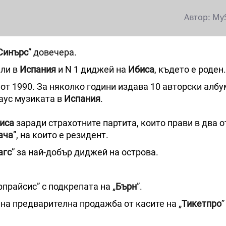
Автор: My
Синърс
” довечера.
ели в
Испания
и N 1 диджей на
Ибиса
, където е роден.
т 1990. За няколко години издава 10 авторски албу
аус музиката в
Испания
.
иса
заради страхотните партита, които прави в два о
ача
”, на които е резидент.
агс
” за най-добър диджей на острова.
прайсис” с подкрепата на „
Бърн
”.
т на предварителна продажба от касите на „
Тикетпро
”