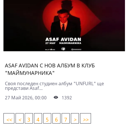
ASAF AVIDAN С НОВ АЛБУМ В КЛУБ
"МАЙМУНАРНИКА"
Своя последен студиен албум "UNFURL" ще
представи Asaf...
27 Май 2026, 00:00
1392
<
<
<
3
4
5
6
7
>
>>