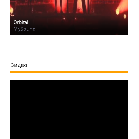
Orbital
MySound
Видео