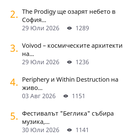
2.
The Prodigy ще озарят небето в
София...
29 Юли 2026
1289
3.
Voivod – космическите архитекти
на...
29 Юли 2026
1236
4.
Periphery и Within Destruction на
живо...
03 Авг 2026
1151
5.
Фестивалът "Беглика" събира
музика,...
30 Юли 2026
1141