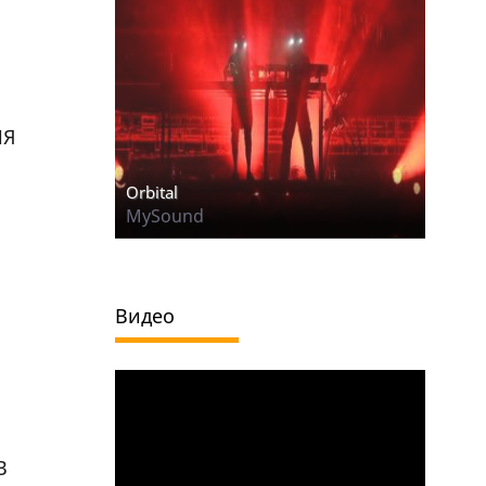
ИЯ
Orbital
MySound
Видео
В