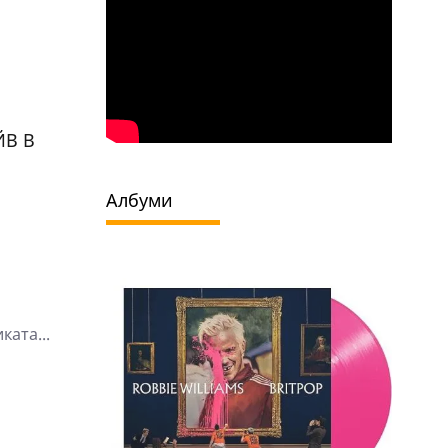
ЙВ В
Албуми
ката...