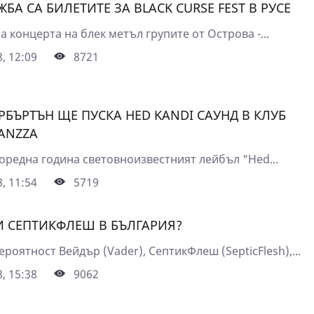
БА СА БИЛЕТИТЕ ЗА BLACK CURSE FEST В РУСЕ
а концерта на блек метъл групите от Острова -...
, 12:09
8721
РБЪРТЪН ЩЕ ПУСКА HED KANDI САУНД В КЛУБ
ANZZA
поредна година световноизвестният лейбъл "Hed...
, 11:54
5719
И СЕПТИКФЛЕШ В БЪЛГАРИЯ?
ероятност Вейдър (Vader), СептикФлеш (SepticFlesh),...
, 15:38
9062