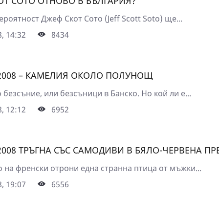
ОТ СОТО ОТНОВО В БЪЛГАРИЯ?
ероятност Джеф Скот Сото (Jeff Scott Soto) ще...
, 14:32
8434
2008 – КАМЕЛИЯ ОКОЛО ПОЛУНОЩ
безсъние, или безсъници в Банско. Но кой ли е...
, 12:12
6952
2008 ТРЪГНА СЪС САМОДИВИ В БЯЛО-ЧЕРВЕНА П
о на френски отрони една странна птица от мъжки...
, 19:07
6556