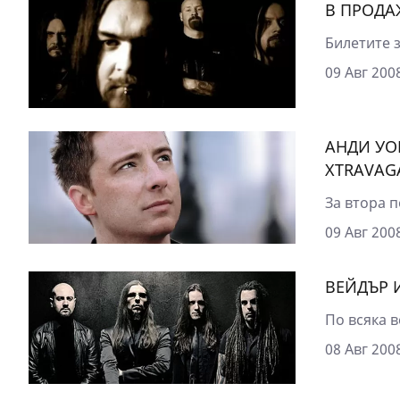
В ПРОДАЖ
Билетите з
09 Авг 2008
АНДИ УО
XTRAVAG
За втора 
09 Авг 2008
ВЕЙДЪР 
По всяка в
08 Авг 2008