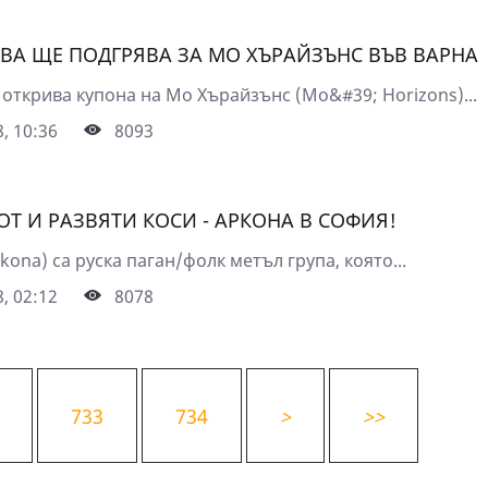
ВА ЩЕ ПОДГРЯВА ЗА МО ХЪРАЙЗЪНС ВЪВ ВАРНА
 открива купона на Мо Хърайзънс (Mo&#39; Horizons)...
, 10:36
8093
ОТ И РАЗВЯТИ КОСИ - АРКОНА В СОФИЯ!
kona) са руска паган/фолк метъл група, която...
, 02:12
8078
733
734
>
>>