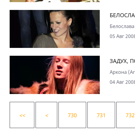
БЕЛОСЛА
Белослава
05 Авг 2008
ЗАДУХ, П
Аркона (Ar
04 Авг 2008
<
<
<
730
731
732