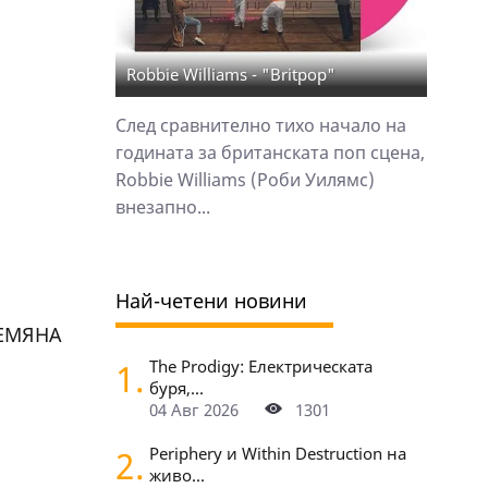
Robbie Williams - "Britpop"
След сравнително тихо начало на
годината за британската поп сцена,
Robbie Williams (Роби Уилямс)
внезапно...
Най-четени новини
РЕМЯНА
1.
The Prodigy: Електрическата
буря,...
04 Авг 2026
1301
2.
Periphery и Within Destruction на
живо...