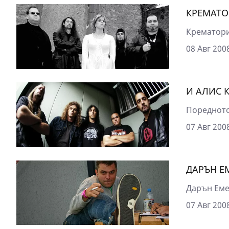
КРЕМАТО
Крематори
08 Авг 2008
И АЛИС К
Поредното
07 Авг 2008
ДАРЪН Е
Дарън Емер
07 Авг 2008