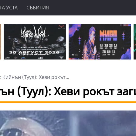
А УСТА
СЪБИТИЯ
ийнън (Туул): Хеви рокът...
 (Туул): Хеви рокът заг