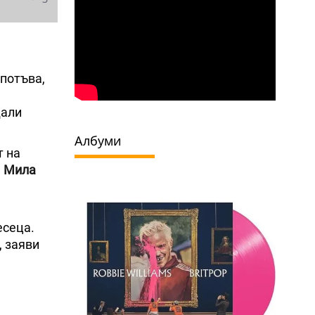
 потъва,
дали
Албуми
т на
а
Мила
есеца.
, заяви