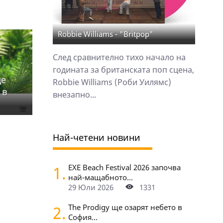
Robbie Williams - "Britpop"
След сравнително тихо начало на
годината за британската поп сцена,
ще
Robbie Williams (Роби Уилямс)
 в
внезапно...
Най-четени новини
1.
EXE Beach Festival 2026 започва
най-мащабното...
29 Юли 2026
1331
2.
The Prodigy ще озарят небето в
София...