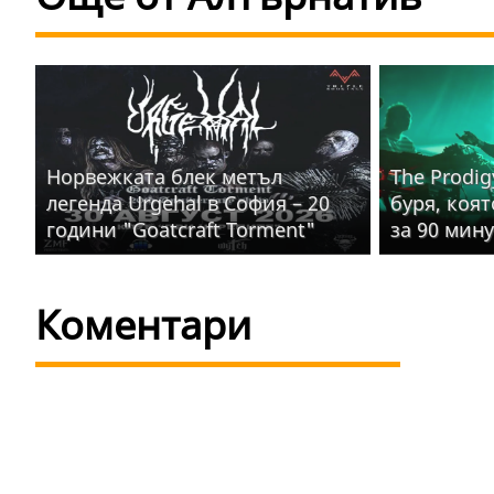
Норвежката блек метъл
The Prodig
легенда Urgehal в София – 20
буря, коя
години "Goatcraft Torment"
за 90 мин
Коментари