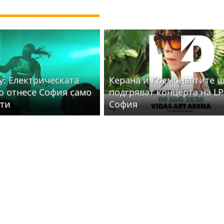
y: Електрическата
Керана и Космонавтите 
то отнесе София само
подгряват концерта на LP
ути
София