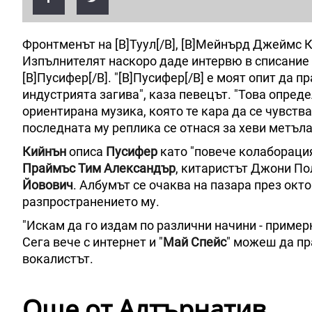
Фронтменът на [B]Туул[/B], [B]Мейнърд Джеймс Ки
Изпълнителят наскоро даде интервю в списание "[
[B]Пусифер[/B]. "[B]Пусифер[/B] е моят опит да 
индустрията загива", каза певецът. "Това опред
ориентирана музика, която те кара да се чувств
последната му реплика се отнася за хеви метъла
Кийнън
описа
Пусифер
като "повече колаборация
Праймъс
Тим Александър
, китаристът Джони Пол
Йовович
. Албумът се очаква на пазара през окт
разпространението му.
"Искам да го издам по различни начини - пример
Сега вече с интернет и "
Май Спейс
" можеш да пр
вокалистът.
Още от Алтърнатив