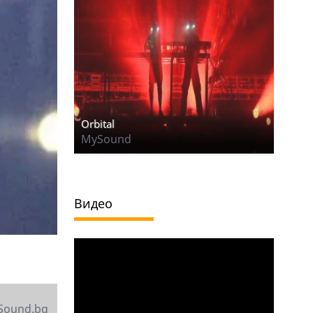
Orbital
MySound
Видео
Sound.bg