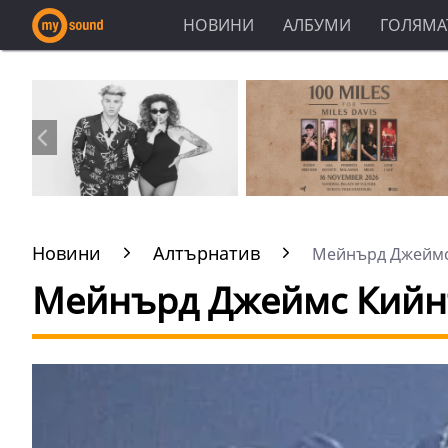
НОВИНИ
АЛБУМИ
ГОЛЯМАТ
Новини
Алтърнатив
Мейнърд Джеймс К
Мейнърд Джеймс Кийнън