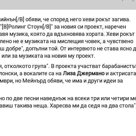
йнън[/B] обяви, че според него хеви рокът загива.
B]Ролинг Стоун[/B]" за новия си проект, наречен
правя музика, която да вдъхновява хората. Хеви рокът
елено не е музиката на мислещия човек, а чувствено
аш добре", допълни той. От интервюто не става ясно 
 или за музиката на новия му проект.
, отколкото група". В проекта участват барабанистъ
онски, а вокалите са на
Лиза Джермано
и актрисат
омври, но Мейнърд обяви, че има и други идеи за
но по две песни наведнъж на всеки три или четири м
авиш такива неща. Харесва ми да седя на два стола"