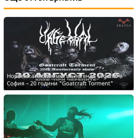
Норвежката блек метъл легенда Urgehal в
София – 20 години "Goatcraft Torment"