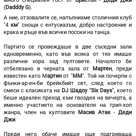
(
Dadddy
G
).
А ние, отзовалите се, напълнихме столичния клуб
"4
км
" снощи с ентусиазъм, добро настроение и
крака и ръце във всички посоки на танца.
Партито се провеждаше в две съседни зали
едновременно, като във всяка от тях имаше
различни хора зад пултовете. Началото бе
отбелязано в черната зала от
Мартен
, преди
известен като М
артин
от "
ММ
". Той ни почерпи с
фънки-ар-ен-би брейкбийт сет, след което го
смеси с класиката на
DJ Шадоу
“
Six Days
”, което
беше идеален преход към гвоздея на вечерта, а
именно участието на основателя на трип-хоп
жанра, член на култовите
Масив Атак
-
Деди
Джи
.
Преди него обаче имаше още подгряваща