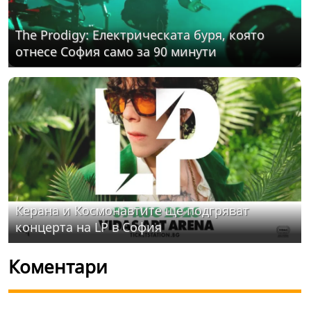
The Prodigy: Електрическата буря, която
отнесе София само за 90 минути
Керана и Космонавтите ще подгряват
концерта на LP в София
Коментари