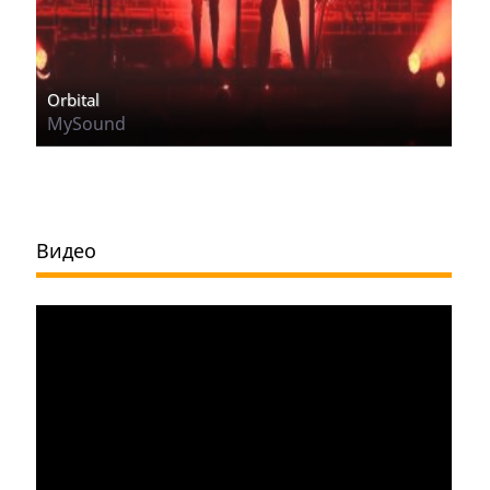
Orbital
MySound
Видео