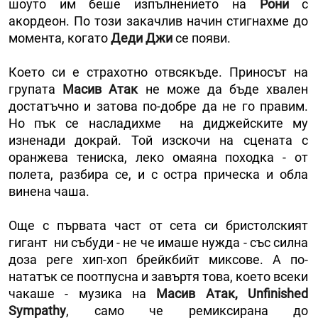
шоуто им беше изпълнението на
Рони
с
акордеон. По този закачлив начин стигнахме до
момента, когато
Деди Джи
се появи.
Което си е страхотно отвсякъде. Приносът на
групата
Масив Атак
не може да бъде хвален
достатъчно и затова по-добре да не го правим.
Но пък се насладихме на диджейските му
изненади докрай. Той изскочи на сцената с
оранжева тениска, леко омаяна походка - от
полета, разбира се, и с остра прическа и обла
винена чаша.
Още с първата част от сета си бристолският
гигант ни събуди - не че имаше нужда - със силна
доза реге хип-хоп брейкбийт миксове. А по-
нататък се поотпусна и завъртя това, което всеки
чакаше - музика на
Масив Атак,
Unfinished
Sympathy
, само че ремиксирана до