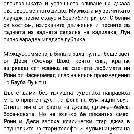
електрониката и успешното сливане на джаза
със съвременното диско. Музиката му звучи като
лаундж пеене с хаус и брейкбийт ритъм. С белия
си костюм, изисканите движения и песните за
гаджета на задната седалка на кадилака,
Луи
силно зарадва младата публика.
Междувреммено, в бялата зала пултът беше зает
от
Деси
(
Фючър Шок
), която след кратък
загряващ сет извика на сцената любимата ни
Рони
от
Насекомикс
, глас на някои произведения
на
Блуба Лу
и т.н.
Двете дами без излишна суматоха направиха
много приятен дует на фона на бумтящия звук.
Стилът им е от света на джаза, дръм-ен-бейса,
боса-новата. Но не всичко бе пикантна смес.
Рони
и
Деси
запяха класически стар джаз в
слушалките на стари телефони. Кулминацията на