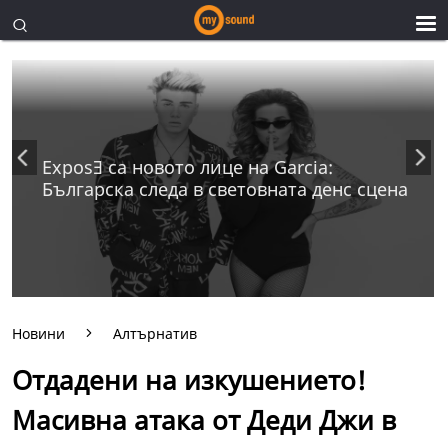
ExposƎ са новото лице на Garcia:
Българска следа в световната денс сцена
Новини
Алтърнатив
Отдадени на изкушението!
Масивна атака от Деди Джи в