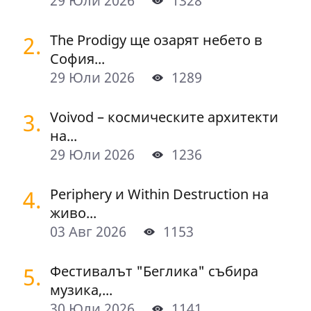
29 Юли 2026
1328
2.
The Prodigy ще озарят небето в
София...
29 Юли 2026
1289
3.
Voivod – космическите архитекти
на...
29 Юли 2026
1236
4.
Periphery и Within Destruction на
живо...
03 Авг 2026
1153
5.
Фестивалът "Беглика" събира
музика,...
30 Юли 2026
1141