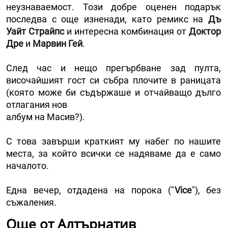
неузнаваемост. Този добре оценен подарък
последва с още изненади, като ремикс на
Дъ
Уайт Страйпс
и интересна комбинация от
Доктор
Дре
и
Марвин Гей
.
След час и нещо прегърбване зад пулта,
височайшият гост си събра плочите в раницата
(която може би съдържаше и отчайващо дълго
отлагания нов
албум на Масив?).
С това завърши краткият му набег по нашите
места, за който всички се надяваме да е само
началото.
Една вечер, отдадена на порока ("
Vice
"), без
съжаления.
Още от Алтърнатив