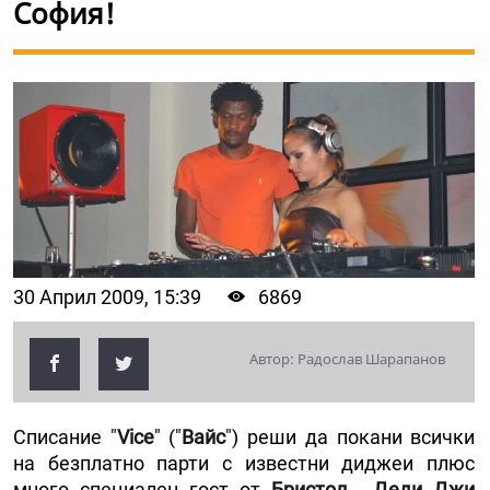
София!
30 Април 2009, 15:39
6869
Автор: Радослав Шарапанов
Списание "
Vice
" ("
Вайс
") реши да покани всички
на безплатно парти с известни диджеи плюс
много специален гост от
Бристол
-
Деди Джи