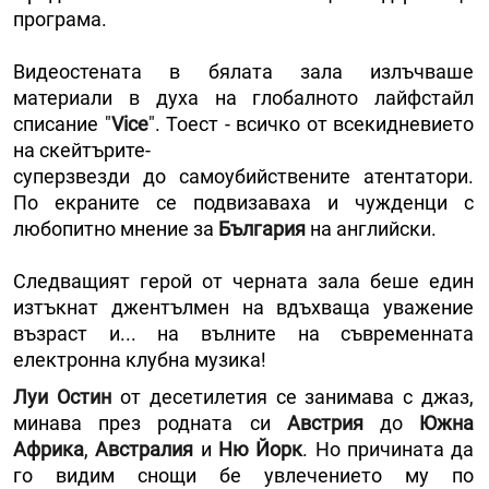
програма.
Видеостената в бялата зала излъчваше
материали в духа на глобалното лайфстайл
списание "
Vice
". Тоест - всичко от всекидневието
на скейтърите-
суперзвезди до самоубийствените атентатори.
По екраните се подвизаваха и чужденци с
любопитно мнение за
България
на английски.
Следващият герой от черната зала беше един
изтъкнат джентълмен на вдъхваща уважение
възраст и... на вълните на съвременната
електронна клубна музика!
Луи Остин
от десетилетия се занимава с джаз,
минава през родната си
Австрия
до
Южна
Африка
,
Австралия
и
Ню Йорк
. Но причината да
го видим снощи бе увлечението му по