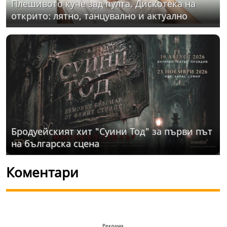
Плешивото куче зад пулта. Дискотека на
открито: лятно, танцувално и актуално
Бродуейският хит "Суини Тод" за първи път
на българска сцена
Коментари
Реклама