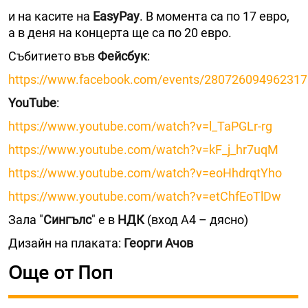
и на касите на
EasyPay
. В момента са по 17 евро,
а в деня на концерта ще са по 20 евро.
Събитието във
Фейсбук
:
https://www.facebook.com/events/280726094962317
YouTube
:
https://www.youtube.com/watch?v=l_TaPGLr-rg
https://www.youtube.com/watch?v=kF_j_hr7uqM
https://www.youtube.com/watch?v=eoHhdrqtYho
https://www.youtube.com/watch?v=etChfEoTlDw
Зала "
Сингълс
" е в
НДК
(вход А4 – дясно)
Дизайн на плаката:
Георги Ачов
Още от Поп