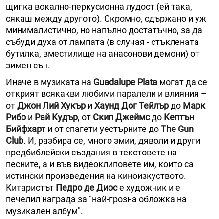
щипка вокално-перкусионна лудост (ей така,
сякаш между другото). Скромно, сдържано и уж
минималистично, но напълно достатъчно, за да
събуди духа от лампата (в случая - стъклената
бутилка, вместилище на анасонови демони) от
зимен сън.
Иначе в музиката на
Guadalupe Plata
могат да се
открият всякакви любими паралели и влияния –
от
Джон Лий Хукър
и
Хаунд Дог Тейлър
до
Марк
Рибо
и
Рай Кудър
, от
Скип Джеймс
до
Кептън
Бийфхарт
и от спагети уестърните до
The Gun
Club
. И, разбира се, много змии, дяволи и други
предбиблейски създания в текстовете на
песните, а и във видеоклиповете им, които са
истински произведения на киноизкуството.
Китаристът
Педро де Диос
е художник и е
печелил награда за "най-грозна обложка на
музикален албум".