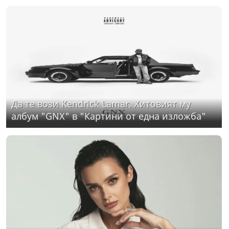
Да те вози Kendrick Lamar. Хитовият му
албум "GNX" в "Картини от една изложба"