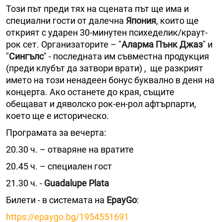
Този път преди тях на сцената път ще има и
специални гости от далечна
Япония
, които ще
открият с ударен 30-минутен психеделик/краут-
рок сет. Организаторите – "
Аларма Пънк Джаз
" и
"
Сингълс
" - последната им съвместна продукция
(преди клубът да затвори врати) , ще разкрият
името на този ненадеен бонус буквално в деня на
концерта. Ако останете до края, същите
обещават и дяволско рок-ен-рол афтърпарти,
което ще е историческо.
Програмата за вечерта:
20.30 ч. – отваряне на вратите
20.45 ч. – специален гост
21.30 ч. -
Guadalupe Plata
Билети - в системата на
EpayGo
:
https://epaygo.bg/1954551691