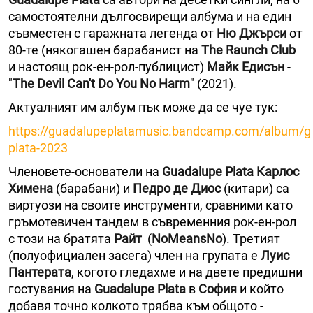
самостоятелни дългосвирещи албума и на един
съвместен с гаражната легенда от
Ню Джърси
от
80-те (някогашен барабанист на
The Raunch Club
и настоящ рок-ен-рол-публицист)
Майк Едисън
-
"
The Devil Can't Do You No Harm
" (2021).
Актуалният им албум пък може да се чуе тук:
https://guadalupeplatamusic.bandcamp.com/album/g
plata-2023
Членовете-основатели на
Guadalupe Plata
Карлос
Хименa
(барабани) и
Педро де Диос
(китари) са
виртуози на своите инструменти, сравними като
гръмотевичен тандем в съвременния рок-ен-рол
с този на братята
Райт
(
NoMeansNo
). Третият
(полуофициален засега) член на групата е
Луис
Пантерата
, когото гледахме и на двете предишни
гостувания на
Guadalupe Plata
в
София
и който
добавя точно колкото трябва към общото -