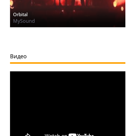
Orbital
MySound
Видео