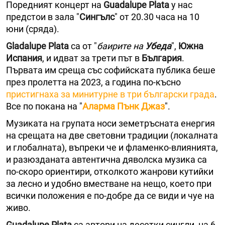
Поредният концерт на
Guadalupe Plata
у нас
предстои в зала "
Сингълс
" от 20.30 часа на 10
юни (сряда).
Gladalupe Plata
са от "
баирите на
Убеда
",
Южна
Испания
, и идват за трети път в
България
.
Първата им среща със софийската публика беше
през пролетта на 2023, а година по-късно
пристигнаха за минитурне в три български града
.
Все по покана на "
Аларма Пънк Джаз
".
Музиката на групата носи земетръсната енергия
на срещата на две световни традиции (локалната
и глобалната), въпреки че и фламенко-влиянията,
и разюзданата автентична дяволска музика са
по-скоро ориентири, отколкото жанрови кутийки
за лесно и удобно вместване на нещо, което при
всички положения е по-добре да се види и чуе на
живо.
Guadalupe Plata
са автори на десетки сингли, на 6