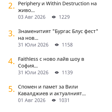
2.
Periphery и Within Destruction на
живо...
03 Авг 2026
1229
3.
Знаменитият "Бургас Блус фест"
на нов...
31 Юли 2026
1158
4.
Faithless с ново лайв шоу в
София...
31 Юли 2026
1139
5.
Спомен и памет за Вили
Кавалджиев и актуалният...
01 Авг 2026
1031