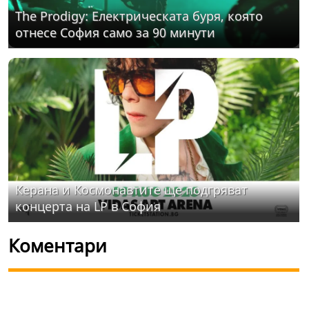
The Prodigy: Електрическата буря, която
отнесе София само за 90 минути
Керана и Космонавтите ще подгряват
концерта на LP в София
Коментари