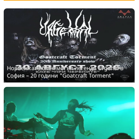
Норвежката блек метъл легенда Urgehal в
София – 20 години "Goatcraft Torment"