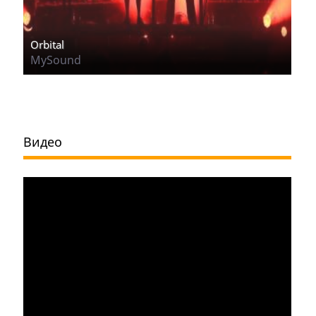
Orbital
MySound
Видео