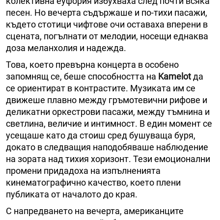
колективна еуфория избухваха след почти всяка
песен. Но вечерта съдържаше и по-тихи пасажи,
където стотици чифтове очи оставаха вперени в
сцената, погълнати от мелодии, носещи еднаква
доза меланхолия и надежда.
Това, което превърна концерта в особено
запомнящ се, беше способността на
Kamelot
да
се ориентират в контрастите. Музиката им се
движеше плавно между гръмотевични рифове и
деликатни оркестрови пасажи, между тъмнина и
светлина, величие и интимност. В един момент се
усещаше като да стоиш сред бушуваща буря,
докато в следващия наподобяваше наблюдение
на зората над тихия хоризонт. Тези емоционални
промени придадоха на изпълненията
кинематографично качество, което плени
публиката от началото до края.
С напредването на вечерта, американците