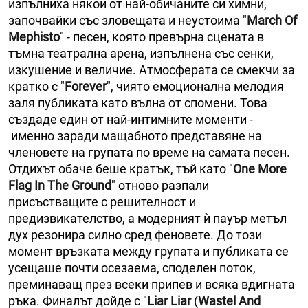
изпълниха някои от най-обичаните си химни,
започвайки със зловещата и неустоима "
March Of
Mephisto
" - песен, която превърна сцената в
тъмна театрална арена, изпълнена със сенки,
изкушение и величие. Атмосферата се смекчи за
кратко с "
Forever
", чиято емоционална мелодия
заля публиката като вълна от спомени. Това
създаде един от най-интимните моменти -
именно заради мащабното представяне на
членовете на групата по време на самата песен.
Отдихът обаче беше кратък, тъй като "
One More
Flag In The Ground
" отново разпали
присъстващите с решителност и
предизвикателство, а модерният ѝ пауър метъл
дух резонира силно сред феновете. До този
момент връзката между групата и публиката се
усещаше почти осезаема, споделен поток,
преминаващ през всеки припев и всяка вдигната
ръка. Финалът дойде с "
Liar Liar
(
Wastel And