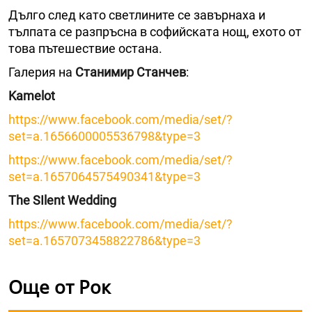
Дълго след като светлините се завърнаха и
тълпата се разпръсна в софийската нощ, ехото от
това пътешествие остана.
Галерия на
Станимир Станчев
:
Kamelot
https://www.facebook.com/media/set/?
set=a.1656600005536798&type=3
https://www.facebook.com/media/set/?
set=a.1657064575490341&type=3
The SIlent Wedding
https://www.facebook.com/media/set/?
set=a.1657073458822786&type=3
Още от Рок