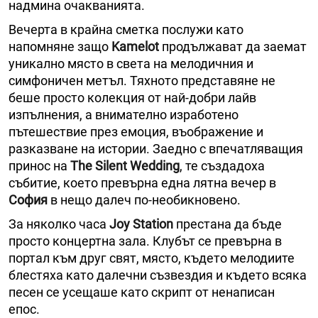
надмина очакванията.
Вечерта в крайна сметка послужи като
напомняне защо
Kamelot
продължават да заемат
уникално място в света на мелодичния и
симфоничен метъл. Тяхното представяне не
беше просто колекция от най-добри лайв
изпълнения, а внимателно изработено
пътешествие през емоция, въображение и
разказване на истории. Заедно с впечатляващия
принос на
The Silent Wedding
, те създадоха
събитие, което превърна една лятна вечер в
София
в нещо далеч по-необикновено.
За няколко часа
Joy Station
престана да бъде
просто концертна зала. Клубът се превърна в
портал към друг свят, място, където мелодиите
блестяха като далечни съзвездия и където всяка
песен се усещаше като скрипт от ненаписан
епос.