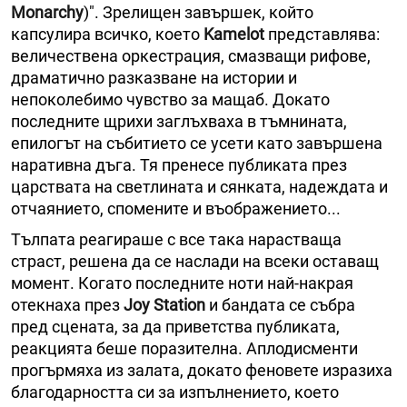
Monarchy
)". Зрелищен завършек, който
капсулира всичко, което
Kamelot
представлява:
величествена оркестрация, смазващи рифове,
драматично разказване на истории и
непоколебимо чувство за мащаб. Докато
последните щрихи заглъхваха в тъмнината,
епилогът на събитието се усети като завършена
наративна дъга. Тя пренесе публиката през
царствата на светлината и сянката, надеждата и
отчаянието, спомените и въображението...
Тълпата реагираше с все така нарастваща
страст, решена да се наслади на всеки оставащ
момент. Когато последните ноти най-накрая
отекнаха през
Joy Station
и бандата се събра
пред сцената, за да приветства публиката,
реакцията беше поразителна. Аплодисменти
прогърмяха из залата, докато феновете изразиха
благодарността си за изпълнението, което