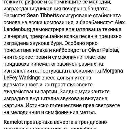
тежките рифове и запомнящите се мелодии,
изграждащи уникалния почерк на бандата.
Басистът
Sean Tibbetts
осигуряваше стабилната
основа на всяка композиция, а барабанистът
Alex
Landenburg
демонстрира впечатляваща техника
и енергия, превръщайки всяка песен в прецизно
изградена звукова буря. Особено ярко
присъствие имаха и кийборидстът
Oliver Palotai
,
чиито оркестрови и симфонични пластове
придаваха кинематографичен размах на
изпълненията. Гостуващата вокалистка
Morgana
LeFey
-
Warkings
внесе допълнителна
драматичност и контраст със своите
въздействащи партии. Заедно музикантите
изградиха внушителна звукова и визуална
картина. Истинско пътешествие през световете
на мелодичния и симфоничния метъл.
Kamelot
превърнаха вечерта в грандиозно
театрално пътешествие, откривайки с