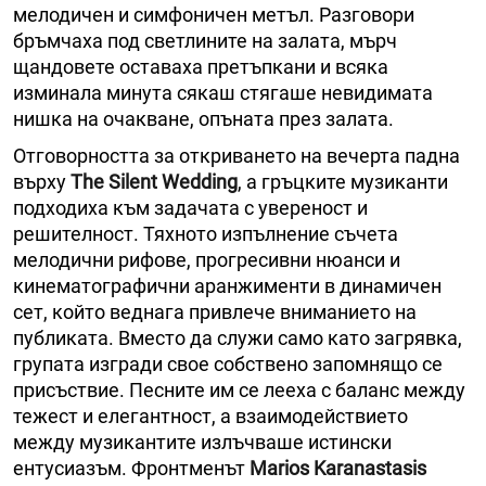
мелодичен и симфоничен метъл. Разговори
бръмчаха под светлините на залата, мърч
щандовете оставаха претъпкани и всяка
изминала минута сякаш стягаше невидимата
нишка на очакване, опъната през залата.
Отговорността за откриването на вечерта падна
върху
The Silent Wedding
, а гръцките музиканти
подходиха към задачата с увереност и
решителност. Тяхното изпълнение съчета
мелодични рифове, прогресивни нюанси и
кинематографични аранжименти в динамичен
сет, който веднага привлече вниманието на
публиката. Вместо да служи само като загрявка,
групата изгради свое собствено запомнящо се
присъствие. Песните им се лееха с баланс между
тежест и елегантност, а взаимодействието
между музикантите излъчваше истински
ентусиазъм. Фронтменът
Marios Karanastasis