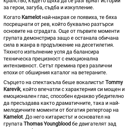
кралство, където щяха да се разгърнат истории
за герои, загуба, съдба и изкупление.
Когато
Kamelot
най-накрая се появиха, те бяха
посрещнати от рев, който буквално разтърси
основите на сградата. Още от първите моменти
групата демонстрира защо е останала обичана
сила в жанра в продължение на десетилетия.
Тяхното изпълнение успя да балансира
техническа прецизност с емоционална
интензивност. Сетът премина през различни
епохи от обширния каталог на ветераните.
Сърцето на спектакъла беше вокалистът
Tommy
Karevik
, който впечатли с характерния си мощен и
емоционален глас, способен еднакво убедително
да пресъздава както драматичните, така и най-
мелодичните моменти от богатия репертоар на
Kamelot
. До него китаристът и основател на
групата
Thomas Youngblood
бе двигателят зад