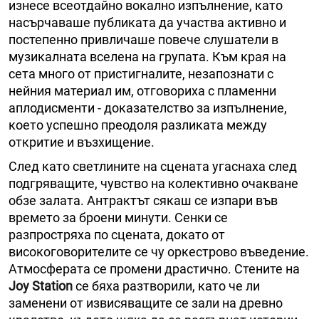
изнесе всеотдайно вокално изпълнение, като
насърчаваше публиката да участва активно и
постепенно привличаше повече слушатели в
музикалната вселена на групата. Към края на
сета много от пристигналите, незапознати с
нейния материал им, отговориха с пламенни
аплодисменти - доказателство за изпълнение,
което успешно преодоля разликата между
откритие и възхищение.
След като светлините на сцената угаснаха след
подгряващите, чувство на колективно очакване
обзе залата. Антрактът сякаш се изпари във
времето за броени минути. Сенки се
разпростряха по сцената, докато от
високоговорителите се чу оркестрово въведение.
Атмосферата се промени драстично. Стените на
Joy Station
се бяха разтворили, като че ли
заменени от извисяващите се зали на древно