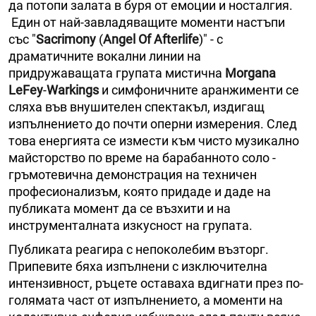
да потопи залата в буря от емоции и носталгия.
Един от най-завладяващите моменти настъпи
със "
Sacrimony
(
Angel Of Afterlife
)" - с
драматичните вокални линии на
придружаващата групата мистична
Morgana
LeFey
-
Warkings
и симфоничните аранжименти се
сляха във внушителен спектакъл, издигащ
изпълнението до почти оперни измерения. След
това енергията се измести към чисто музикално
майсторство по време на барабанното соло -
гръмотевична демонстрация на техничен
професионализъм, която придаде и даде на
публиката момент да се възхити и на
инструменталната изкусност на групата.
Публиката реагира с непоколебим възторг.
Припевите бяха изпълнени с изключителна
интензивност, ръцете оставаха вдигнати през по-
голямата част от изпълнението, а моменти на