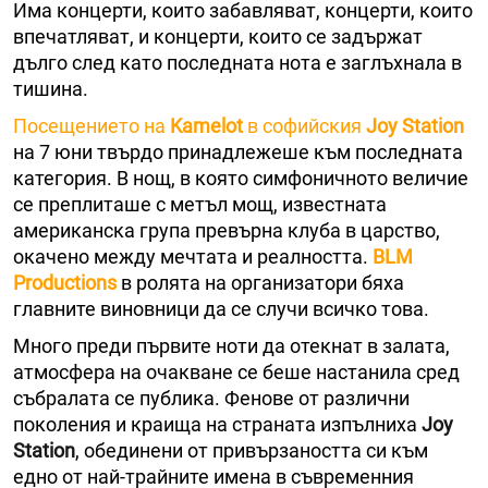
Има концерти, които забавляват, концерти, които
впечатляват, и концерти, които се задържат
дълго след като последната нота е заглъхнала в
тишина.
Посещението на
Kamelot
в софийския
Joy Station
на 7 юни твърдо принадлежеше към последната
категория. В нощ, в която симфоничното величие
се преплиташе с метъл мощ, известната
американска група превърна клуба в царство,
окачено между мечтата и реалността.
BLM
Productions
в ролята на организатори бяха
главните виновници да се случи всичко това.
Много преди първите ноти да отекнат в залата,
атмосфера на очакване се беше настанила сред
събралата се публика. Фенове от различни
поколения и краища на страната изпълниха
Joy
Station
, обединени от привързаността си към
едно от най-трайните имена в съвременния