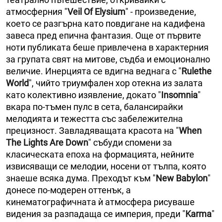
атмосферния "
Veil Of Elysium
" - произведение,
което се разгърна като повдигане на кадифена
завеса пред епична фантазия. Още от първите
ноти публиката беше привлечена в характерния
за групата свят на митове, съдба и емоционално
величие. Инерцията се вдигна веднага с "
Rulethe
World
", чийто триумфален хор отекна из залата
като колективно изявление, докато "
Insomnia
"
вкара по-тъмен пулс в сета, балансирайки
мелодията и тежестта със забележителна
прецизност. Завладяващата красота на "
When
The Lights Are Down
" събуди спомени за
класическата епоха на формацията, нейните
извисяващи се мелодии, носени от тълпа, която
знаеше всяка дума. Преходът към "
New Babylon
"
донесе по-модерен оттенък, а
кинематографичната ѝ атмосфера рисуваше
видения за разпадаща се империя, преди "
Karma
"