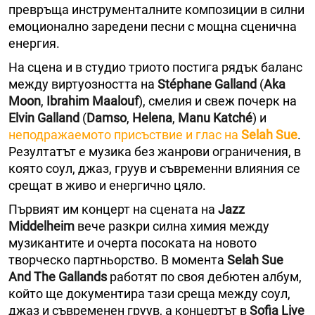
превръща инструменталните композиции в силни
емоционално заредени песни с мощна сценична
енергия.
На сцена и в студио триото постига рядък баланс
между виртуозността на
Stéphane Galland
(
Aka
Moon
,
Ibrahim Maalouf
), смелия и свеж почерк на
Elvin Galland
(
Damso
,
Helena
,
Manu Katché
) и
неподражаемото присъствие и глас на
Selah Sue
.
Резултатът е музика без жанрови ограничения, в
която соул, джаз, груув и съвременни влияния се
срещат в живо и енергично цяло.
Първият им концерт на сцената на
Jazz
Middelheim
вече разкри силна химия между
музикантите и очерта посоката на новото
творческо партньорство. В момента
Selah Sue
And The Gallands
работят по своя дебютен албум,
който ще документира тази среща между соул,
джаз и съвременен груув, а концертът в
Sofia Live