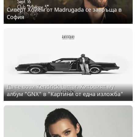
Сиверт Хойем от Madrugada се завръща в
София
Да те вози Kendrick Lamar. Хитовият му
албум "GNX" в "Картини от една изложба"