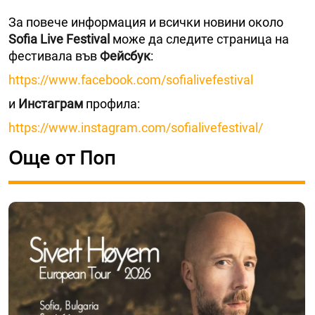
За повече информация и всички новини около
Sofia Live Festival
може да следите страница на
фестивала във
Фейсбук
:
https://www.facebook.com/sofialivefestival
и
Инстаграм
профила:
https://www.instagram.com/sofialivefestival/
Още от Поп