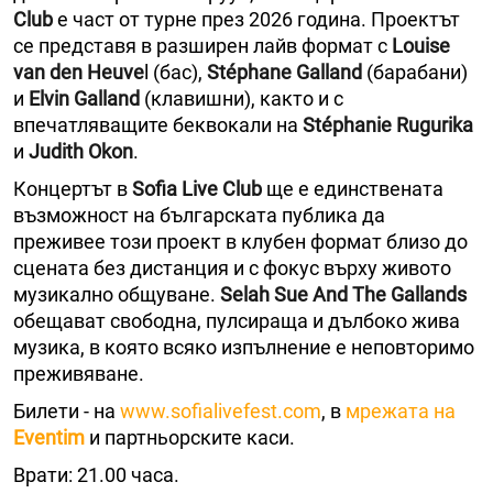
Club
е част от турне през 2026 година. Проектът
се представя в разширен лайв формат с
Louise
van den Heuve
l (бас),
Stéphane Galland
(барабани)
и
Elvin Galland
(клавишни), както и с
впечатляващите беквокали на
Stéphanie Rugurika
и
Judith Okon
.
Концертът в
Sofia Live Club
ще е единствената
възможност на българската публика да
преживее този проект в клубен формат близо до
сцената без дистанция и с фокус върху живото
музикално общуване.
Selah Sue And The Gallands
обещават свободна, пулсираща и дълбоко жива
музика, в която всяко изпълнение е неповторимо
преживяване.
Билети - на
www.sofialivefest.com
, в
мрежата на
Eventim
и партньорските каси.
Врати: 21.00 часа.