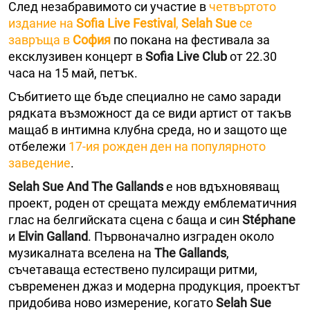
След незабравимото си участие в
четвъртото
издание на
Sofia Live Festival
,
Selah Sue
се
завръща в
София
по покана на фестивала за
ексклузивен концерт в
Sofia Live Club
от 22.30
часа на 15 май, петък.
Събитието ще бъде специално не само заради
рядката възможност да се види артист от такъв
мащаб в интимна клубна среда, но и защото ще
отбележи
17-ия рожден ден на популярното
заведение
.
Selah Sue And The Gallands
е нов вдъхновяващ
проект, роден от срещата между емблематичния
глас на белгийската сцена с баща и син
Stéphane
и
Elvin Galland
. Първоначално изграден около
музикалната вселена на
The Gallands
,
съчетаваща естествено пулсиращи ритми,
съвременен джаз и модерна продукция, проектът
придобива ново измерение, когато
Selah Sue