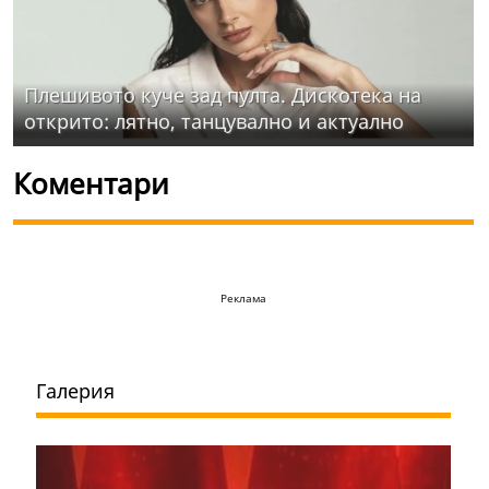
Плешивото куче зад пулта. Дискотека на
открито: лятно, танцувално и актуално
Коментари
Реклама
Галерия