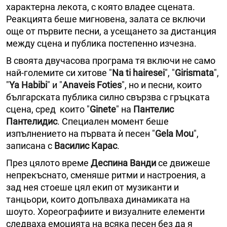
характерна лекота, с която владее сцената.
Реакцията беше мигновена, залата се включи
още от първите песни, а усещането за дистанция
между сцена и публика постепенно изчезна.
В своята двучасова програма тя включи не само
най-големите си хитове "
Na ti hairesei
", "
Girismata
",
"
Ya Habibi
" и "
Anaveis Foties
", но и песни, които
българската публика силно свързва с гръцката
сцена, сред които "
Ginete
" на
Пантелис
Пантелидис
. Специален момент беше
изпълнението на първата ѝ песен "
Gela Mou
",
записана с
Василис Карас
.
През цялото време
Деспина Ванди
се движеше
непрекъснато, сменяше ритми и настроения, а
зад нея стоеше цял екип от музиканти и
танцьори, които допълваха динамиката на
шоуто. Хореографиите и визуалните елементи
следваха емоцията на всяка песен без да я