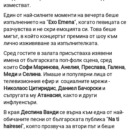
изместват.
Един от най-силните моменти на вечерта беше
изпълнението на "
Exo Emena
", когато певицата се
разчувства и не скри емоцията си. Това беше
мигът, в който концертът премина от шоу към
лично изживяване за изпълнителката.
Сред гостите в залата присъстваха изявени
имена от българската поп-фолк сцена, сред
които
Софи Маринова
,
Анелия
,
Преслава
,
Галена
,
Меди
и
Селина
. Имаше и популярни лица от
телевизионния ефир и социалните мрежи -
Николаос Цитиридис
,
Даниел Бачорски
и
съпругата му
Атанасия
, както и други
инфлуенсъри.
В края
Деспина Ванди
се върна към една от най-
обичаните песни от българската публика "
Na ti
hairesei
", която прозвуча за втори път и беше