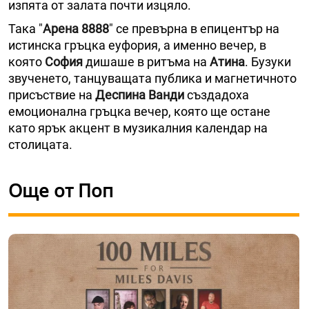
изпята от залата почти изцяло.
Така "
Арена 8888
" се превърна в епицентър на
истинска гръцка еуфория, а именно вечер, в
която
София
дишаше в ритъма на
Атина
. Бузуки
звученето, танцуващата публика и магнетичното
присъствие на
Деспина Ванди
създадоха
емоционална гръцка вечер, която ще остане
като ярък акцент в музикалния календар на
столицата.
Още от Поп