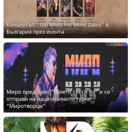
Концертът "100 Miles For Miles Davis" в
България през есента
Миро представя "Твоето секси Аз" и се
отправя на националното турне
"Миротворци"