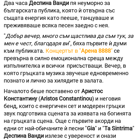
Два часа
Деспина Ванди
пя неуморно за
българската публика, която ѝ отвърна със
същата енергия като пееше, танцуваше и
преживяваше всяка песен заедно с нея.
"
Добър вечер, много съм щастлива да съм тук, за
мен е чест, благодаря ви
", бяха първите ѝ думи
към публиката.
Концертът в "
Арена 8888
"
се
превърна в силно емоционална среща между
изпълнителка и всички присъстващи. Вечер, в
която гръцката музика звучеше едновременно
познато и лично за хилядите в залата.
Началото беше поставено от
Аристос
Константину
(
Aristos Constantinou
) и неговия
бенд, които с енергичен сет и модерен гръцки
звук подготвиха сцената за изявата на богинята
на гръцката сцена. Още с първите акорди на
едни от най-обичаните ѝ песни "
Gia
" и "
Ta Sintrima
"
Деспина Ванди
излезе с увереност и онази