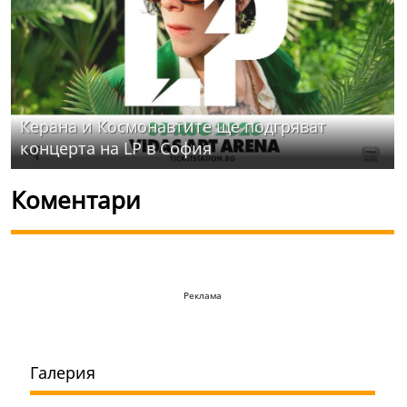
Керана и Космонавтите ще подгряват
концерта на LP в София
Коментари
Реклама
Галерия