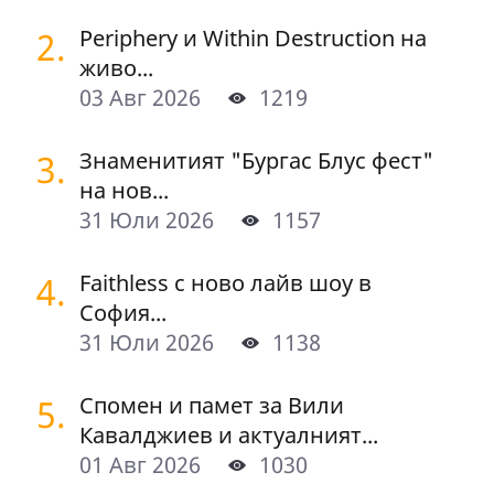
2.
Periphery и Within Destruction на
живо...
03 Авг 2026
1219
3.
Знаменитият "Бургас Блус фест"
на нов...
31 Юли 2026
1157
4.
Faithless с ново лайв шоу в
София...
31 Юли 2026
1138
5.
Спомен и памет за Вили
Кавалджиев и актуалният...
01 Авг 2026
1030