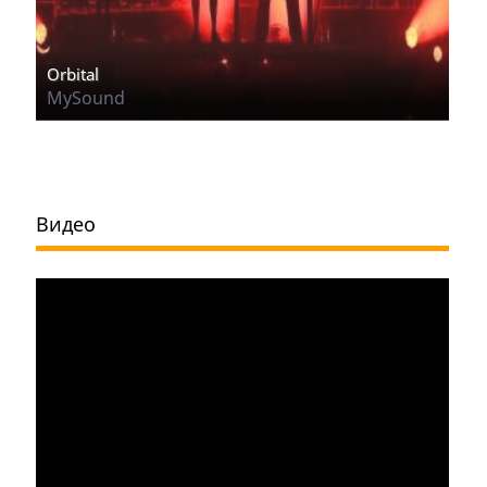
Orbital
MySound
Видео