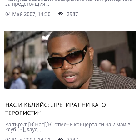
за предстоящия...
04 Май 2007, 14:30
2987
НАС И КЪЛИЙС: „ТРЕТИРАТ НИ КАТО
ТЕРОРИСТИ“
Рапърът [B]Нас[/B] отмени концерта си на 2 май в
клуб [B]„Хаус...
04 Май 2007, 14:21
2247