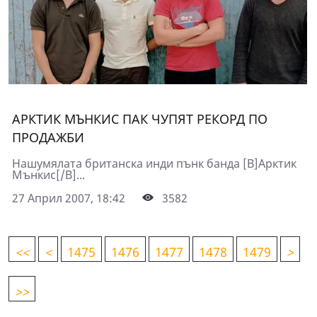
АРКТИК МЪНКИС ПАК ЧУПЯТ РЕКОРД ПО
ПРОДАЖБИ
Нашумялата британска инди пънк банда [B]Арктик
Мънкис[/B]...
27 Април 2007, 18:42
3582
<
<
<
1475
1476
1477
1478
1479
>
>>