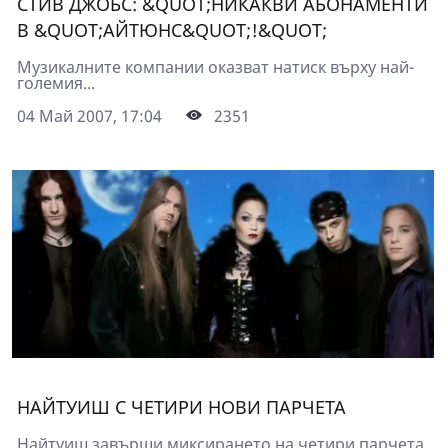
СТИВ ДЖОБС: &QUOT;НИКАКВИ АБОНАМЕНТИ
В &QUOT;АЙТЮНС&QUOT;!&QUOT;
Музикалните компании оказват натиск върху най-
големия...
04 Май 2007, 17:04
2351
НАЙТУИШ С ЧЕТИРИ НОВИ ПАРЧЕТА
Найтуиш завърши миксирането на четири парчета