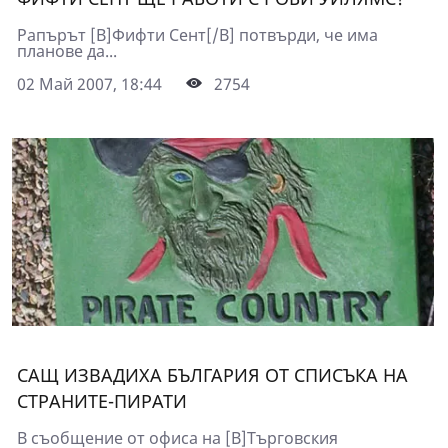
Рапърът [B]Фифти Сент[/B] потвърди, че има
планове да...
02 Май 2007, 18:44
2754
САЩ ИЗВАДИХА БЪЛГАРИЯ ОТ СПИСЪКА НА
СТРАНИТЕ-ПИРАТИ
В съобщение от офиса на [B]Търговския