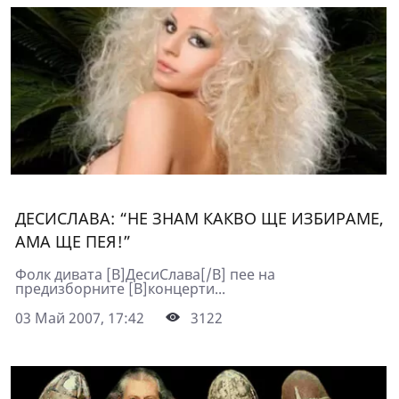
ДЕСИСЛАВА: “НЕ ЗНАМ КАКВО ЩЕ ИЗБИРАМЕ,
АМА ЩЕ ПЕЯ!”
Фолк дивата [B]ДесиСлава[/B] пее на
предизборните [B]концерти...
03 Май 2007, 17:42
3122