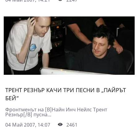
ТРЕНТ РЕЗНЪР КАЧИ ТРИ ПЕСНИ В „ПАЙРЪТ
БЕЙ“
Фронтменът на [B]Найн Инч Нейлс Трент
Резнър[/B] пусна...
04 Май 2007, 14:07
2461