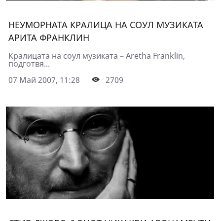
НЕУМОРНАТА КРАЛИЦА НА СОУЛ МУЗИКАТА
АРИТА ФРАНКЛИН
Кралицата на соул музиката – Aretha Franklin,
подготвя...
07 Май 2007, 11:28
2709