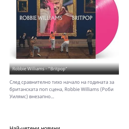
Robbie Williams - "Britpop"
След сравнително тихо начало на годината за
британската поп сцена, Robbie Williams (Роби
Уилямс) внезапно...
Най-четени новини