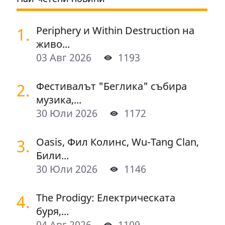
1.
Periphery и Within Destruction на
живо...
03 Авг 2026
1193
2.
Фестивалът "Беглика" събира
музика,...
30 Юли 2026
1172
3.
Oasis, Фил Колинс, Wu-Tang Clan,
Били...
30 Юли 2026
1146
4.
The Prodigy: Електрическата
буря,...
04 Авг 2026
1109