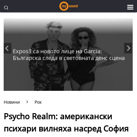
ExposƎ са новото лице на Garcia:
Българска следа в световната денс сцена
Новини
Рок
Psycho Realm: американски
психари вилняха насред София