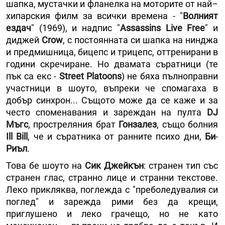
шапка, мустачки и фланелка на моторите от най–
хипарския филм за всички времена - "
Волният
ездач
" (1969), и надпис "
Assassins Live Free
" и
диджей
Crow
, с постоянната си шапка на нинджа
и предмишница, бицепс и трицепс, оттренирани в
години скречиране. Но двамата съратници (те
пък са екс -
Street Platoons
) не бяха пълноправни
участници в шоуто, въпреки че спомагаха в
добър синхрон... Същото може да се каже и за
често споменавания и зареждан на пулта
DJ
Мъгс
, простреляния брат
Гонзалез
, също болния
Ill Bill
, че и съратника от ранните психо дни,
Би
-
Риъл
.
Това бе шоуто на
Сик Джейкън
: странен тип със
странен глас, странно лице и странни текстове.
Леко прикляква, поглежда с "преболедувалия си
поглед" и зарежда рими без да крещи,
приглушено и леко грачещо, но не като