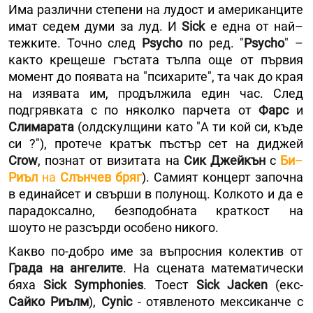
Има различни степени на лудост и американците
имат седем думи за луд. И
Sick
е една от най–
тежките. Точно след
Psycho
по ред. "
Psycho
" –
както крещеше гъстата тълпа ощe от първия
момент до появата на "психарите", та чак до края
на изявата им, продължила един час. След
подгрявката с по няколко парчета от
Фарс
и
Слимарата
(олдскулщини като "А ти кой си, къде
си ?"), протече кратък пъстър сет на диджей
Crow
, познат от визитата на
Сик Джейкън
с
Би
–
Риъл
на
Слънчев бряг
). Самият концерт започна
в единайсет и свърши в полунощ. Колкото и да е
парадоксално, безподобната краткост на
шоуто не разсърди особено никого.
Какво по-добро име за въпросния колектив от
Града на ангелите
. На сцената математически
бяха
Sick Symphonies
. Тоест
Sick Jacken
(екс-
Сайко Риълм
),
Cynic
- отявленото мексиканче с