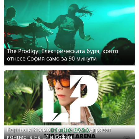
The Prodigy: Електрическата буря, която
отнесе София само за 90 минути
Керана и Космонавтите ще подгряват
концерта на LP в София