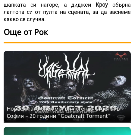
шапката си нагоре, а диджей
Кроу
обърна
лаптопа си от пулта на сцената, за да заснеме
какво се случва.
Още от Рок
Норвежката блек метъл легенда Urgehal в
София – 20 години "Goatcraft Torment"