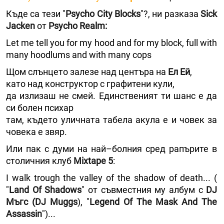
Къде са тези "
Psycho City Blocks
"?, ни разказа
Sick
Jacken
от
Psycho Realm:
Let me tell you for my hood and for my block, full with
many hoodlums and with many cops
Щом слънцето залезе над центъра на
Ел Ей
,
като над конструктор с графитени кули,
да излизаш не смей. Единственият ти шанс е да
си болен психар
там, където уличната табела акула е и човек за
човека е звяр.
Или пак с думи на най–болния сред рапърите в
столичния клуб
Mixtape 5
:
I walk trough the valley of the shadow of death... (
"
Land Of Shadows
" от съвместния му албум с
DJ
Мъгс (DJ Muggs
), "
Legend Of The Mask And The
Assassin
")...