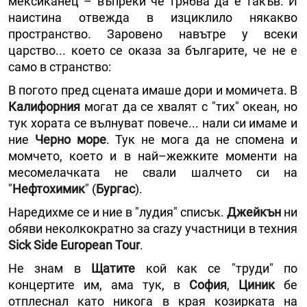
мексиканец – въпреки че трябва да е такъв. И
наистина отвежда в изциклило някакво
пространство. Заровено навътре у всеки
царство... което се оказа за българите, че не е
само в странство:
В погото пред сцената имаше дори и момичета. В
Калифорния
могат да се хвалят с "тих" океан, но
тук хората се вълнуват повече... нали си имаме и
ние
Черно море
. Тук не мога да не спомена и
момчето, което и в най–жежките моменти на
месомелачката не свали шалчето си на
"
Нефтохимик
" (
Бургас
).
Наредихме се и ние в "лудия" списък.
Джейкън
ни
обяви неколкократно за crazy участници в техния
Sick Side European Tour
.
Не знам в
Щатите
кой как се "труди" по
концертите им, ама тук, в
София
,
Циник
бе
отплеснал като никога в края козирката на