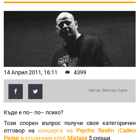
14 Април 2011, 16:11
4399
Автор: Виктор Хари
Къде е по– по– психо?
Този спорен въпрос получи своя категоричен
отговор на
концерта на
Psycho
Realm
(
Сайко
Рeлм
) в столичния клуб
Mixtape
5 снощи.