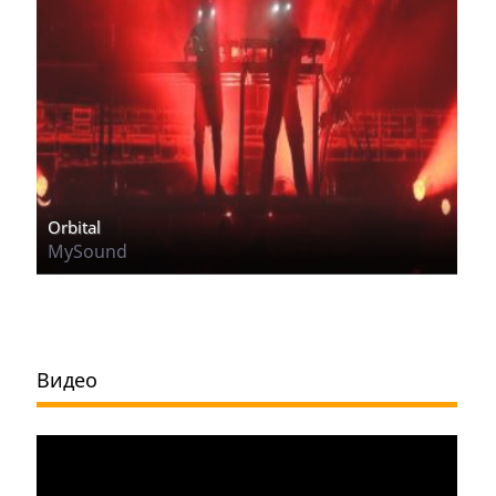
Orbital
MySound
Видео