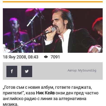
18 Яну 2008, 08:43
7091
Автор: MySound.bg
„Готов съм с новия албум, гответе ганджата,
приятели!”, каза
Ник Кейв
онзи ден пред частно
английско радио с линия за алтернативна
музика.