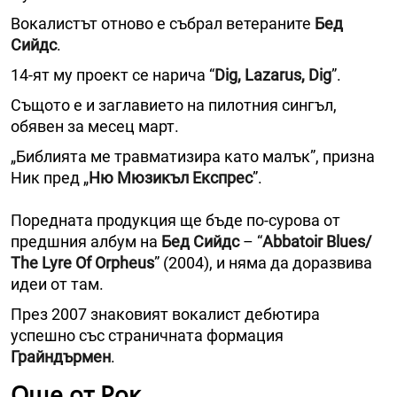
Вокалистът отново е събрал ветераните
Бед
Сийдс
.
14-ят му проект се нарича “
Dig, Lazarus, Dig
”.
Същото е и заглавието на пилотния сингъл,
обявен за месец март.
„Библията ме травматизира като малък”, призна
Ник пред „
Ню Мюзикъл
Експрес
”.
Поредната продукция ще бъде по-сурова от
предшния албум на
Бед Сийдс
– “
Abbatoir Blues/
The Lyre Of Orpheus
” (2004), и няма да доразвива
идеи от там.
През 2007 знаковият вокалист дебютира
успешно със страничната формация
Грайндърмен
.
Още от Рок