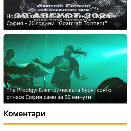
Норвежката блек метъл легенда Urgehal в
София – 20 години "Goatcraft Torment"
The Prodigy: Електрическата буря, която
отнесе София само за 90 минути
Коментари