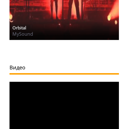
Orbital
MySound
Видео