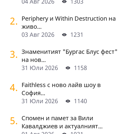
04 Авг 2026
1303
2.
Periphery и Within Destruction на
живо...
03 Авг 2026
1231
3.
Знаменитият "Бургас Блус фест"
на нов...
31 Юли 2026
1158
4.
Faithless с ново лайв шоу в
София...
31 Юли 2026
1140
5.
Спомен и памет за Вили
Кавалджиев и актуалният...