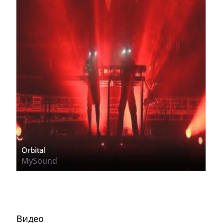
Orbital
MySound
Видео