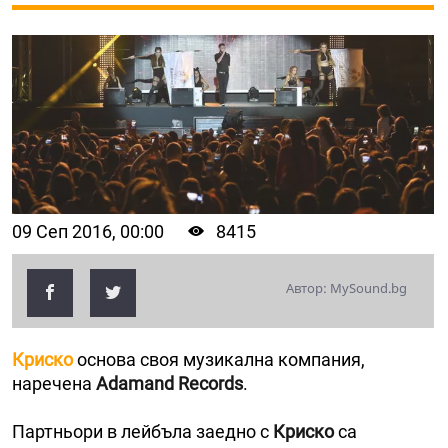
09 Сеп 2016, 00:00
8415
Автор: MySound.bg
Криско
основа своя музикална компания,
наречена
Adamand Records
.
Партньори в лейбъла заедно с
Криско
са