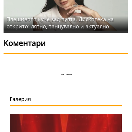
Плешивото куче зад пулта. Дискотека на
открито: лятно, танцувално и актуално
Коментари
Реклама
Галерия