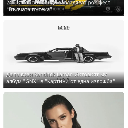
24 български банди завладяват рок фест
"Вълчата пътека"
Да те вози Kendrick Lamar. Хитовият му
албум "GNX" в "Картини от една изложба"