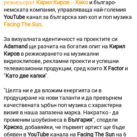
режисьорът
Кирил Киров
–
Кико
и българо-
немската компания, управляваща най-големия
YouTube
канал за българска хип-хоп и поп музика
Facing The Sun
.
За визуалната идентичност на проектите си
Adamand
ще разчита на богатия опит на
Кирил
Киров
в режисирането на музикални
видеоклипове, рекламни проекти и успешни
телевиозионни продукции, сред които
X Factor
и
"
Като две капки
".
"Целта ни е да вложим енергията си в
продуциране на нови таланти и да превърнем
качествената ърбън поп музика с характерна
визия в наша запазена марка. Накратко - да
променим шоубизнеса в
България
", сподели
Криско
, добавяйки, че първият артист ще бъде
обявен в
YouTube
канала на
Facing The Sun
на 6