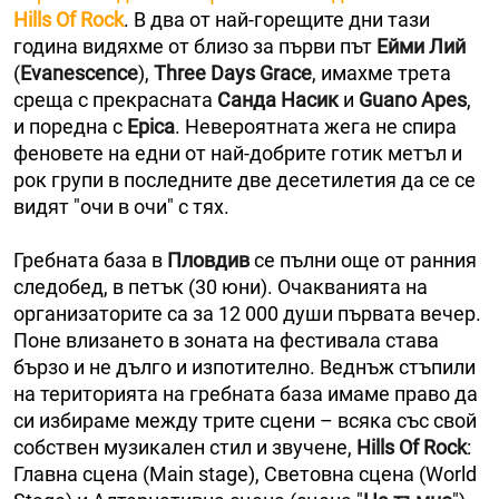
Hills Of Rock
. В два от най-горещите дни тази
година видяхме от близо за първи път
Ейми Лий
(
Evanescence
),
Three Days Grace
, имахме трета
среща с прекрасната
Санда Насик
и
Guano Apes
,
и поредна с
Epica
. Невероятната жега не спира
феновете на едни от най-добрите готик метъл и
рок групи в последните две десетилетия да се се
видят "очи в очи" с тях.
Гребната база в
Пловдив
се пълни още от ранния
следобед, в петък (30 юни). Очакванията на
организаторите са за 12 000 души първата вечер.
Поне влизането в зоната на фестивала става
бързо и не дълго и изпотително. Веднъж стъпили
на територията на гребната база имаме право да
си избираме между трите сцени – всяка със свой
собствен музикален стил и звучене,
Hills Of Rock
:
Главна сцена (Main stage), Световна сцена (World