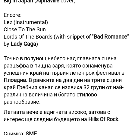
Big In Japan (
Alphaville
cover)
Encore:
Lez (Instrumental)
Close Тo Тhe Sun
Lords Оf Тhe Boards (with snippet of "
Bad Romance
"
by
Lady Gaga
)
Точно в полунощ небето над главната сцена
разцъфва в пищна заря, която ознаменува
успешния край на първия летен рок фестивал в
Пловдив
. В рамките на два дни нa трите сцени
край Гребния канал се изявиха 32 групи от най-
различна величина и богато стилово
разнообразие.
Летвата вече е вдигната високо, затова с
интерес ще следим бъдещето на
Hills Оf Rock
.
Снимка:
SME