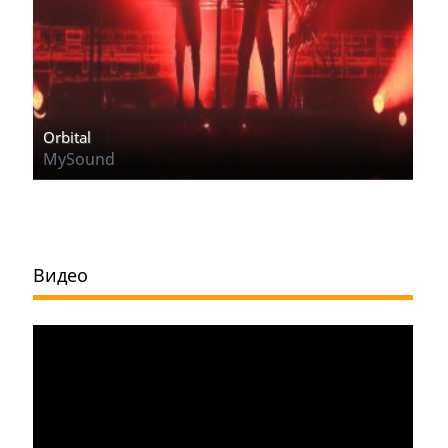
Orbital
MySound
Видео