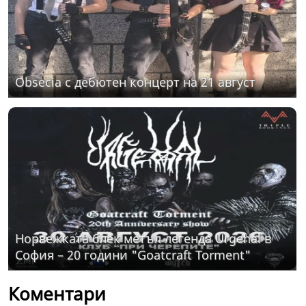
Obsecia с дебютен концерт на 21 август
Норвежката блек метъл легенда Urgehal в
София – 20 години "Goatcraft Torment"
Коментари