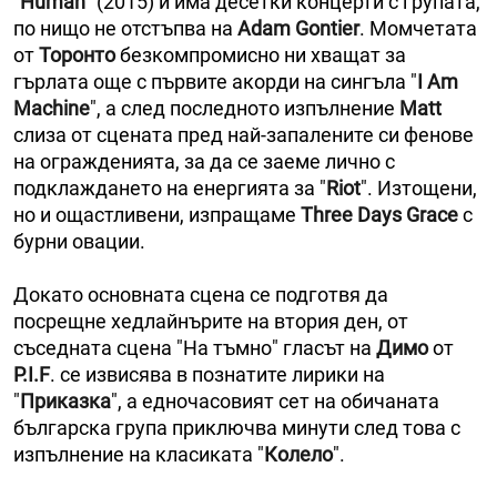
"
Human
" (2015) и има десетки концерти c групата,
по нищо не отстъпва на
Adam Gontier
. Момчетата
от
Торонто
безкомпромисно ни хващат за
гърлата още с първите акорди на сингъла "
I Аm
Machine
", а след последното изпълнение
Matt
слиза от сцената пред най-запалените си фенове
на огражденията, за да се заеме лично с
подклаждането на енергията за "
Riot
". Изтощени,
но и ощастливени, изпращаме
Three Days Grace
c
бурни овации.
Докато основната сцена се подготвя да
посрещне хедлайнърите на втория ден, от
съседната сцена "На тъмно" гласът на
Димо
от
P.І.F
. ce извисява в познатите лирики на
"
Приказка
", а едночасовият сет на обичаната
българска група приключва минути след това с
изпълнение на класиката "
Колело
".