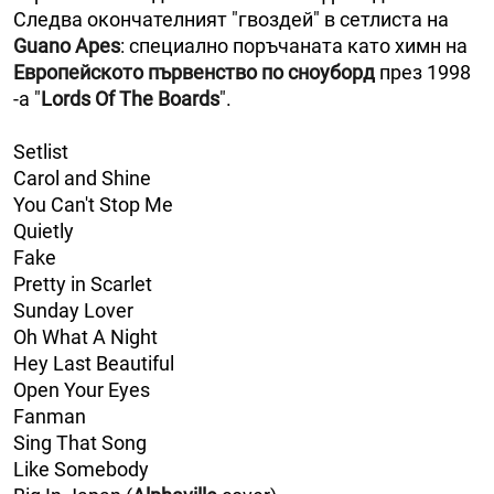
Следва окончателният "гвоздей" в сетлиста на
Guano Аpes
: специално поръчаната като химн на
Европейското първенство по сноуборд
през 1998
-а "
Lords Оf Тhe Boards
".
Setlist
Carol and Shine
You Can't Stop Me
Quietly
Fake
Pretty in Scarlet
Sunday Lover
Oh What A Night
Hey Last Beautiful
Open Your Eyes
Fanman
Sing That Song
Like Somebody