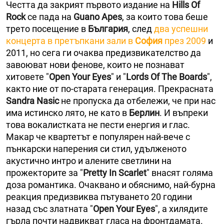
Честта да закрият първото издание на
Hills Оf
Rock
се пада на
Guano Аpes
, за които това беше
трето посещение в
България
, след
два успешни
концерта в претъпкани зали в
София
през 2009
и
2011, но сега ги очаква предизвикателство да
завоюват нови фенове, които не познават
хитовете "
Open Your Eyes
" и "
Lordѕ Of Тhe Boards
",
както ние от по-старата генерация. Прекрасната
Sandra Nasic
не пропуска да отбележи, че при нас
има истинско лято, не като в
Берлин
. И въпреки
това вокалистката не пести енергия и глас.
Макар че квартетът е популярен най-вече с
пънкарски наперения си стил, удълженото
акустично интро и алените светлини на
прожекторите за "
Pretty In Scarlet
" внасят голяма
доза романтика. Очаквано и обяснимо, най-бурна
реакция предизвиква пътyването 20 години
назад със златната "
Open Your Eyes
", а хилядите
гърла почти надвикват гласа на фронтдамата.