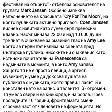
фестивал на открито" - отбеляза основателят на
групата
Mark Jansen
. Особено изпъква
изпълнението на класиката "
Cry For The Moon
", на
която публиката активно приглася,
Coen Janssen
вилнее с извития като лунен сърп преносим
клавир. Часът минава 23.00 и над 10 000 души
тръпнат в очакване за омайния глас на
Аmу Lee
,
която за първи път излиза на сцената пред
българска публика. Високите ни очаквания като
истински почитатели на
Evanescence
са
надминати в момента, в който
Amy
запява.
Защото тя не е просто певица, а артист,
музикант, и умее да докосва душата на
публиката с музиката, която прави. Гласът ѝ е
кристален като на запис, а талантът ѝ - огромен.
Тя умело свири и на кийборда, и на рояла. През
последните 10 години, фронтдамата смени
огромна част от членовете на формацията. Но