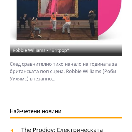
Robbie Williams - "Britpop"
След сравнително тихо начало на годината за
британската поп сцена, Robbie Williams (Роби
Уилямс) внезапно...
Най-четени новини
The Prodigy: Електрическата