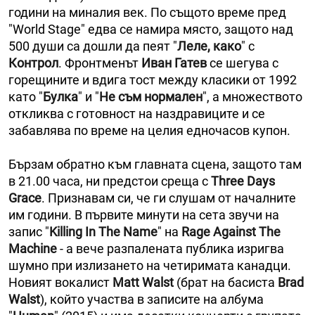
години на миналия век. По същото време пред
"World Stage" едва се намира място, защото над
500 души са дошли да пеят "
Леле, како
" с
Контрол
. Фронтменът
Иван Гатев
се шегyва с
горещините и вдига тост между класики от 1992
като "
Булка
" и "
Не съм нормален
", а множеството
откликва с готовност на наздравиците и се
забавлява по време на целия едночасов купон.
Бързам обратно към главната сцена, защото там
в 21.00 часа, ни предстои среща с
Three Days
Grace
. Признавам си, че ги слушам от началните
им години. В първите минути на сета звучи на
запис "
Killing In The Name
" на
Rage Against The
Machine
- a вече разпалената публика изригва
шумно при излизането на четиримата канадци.
Новият вокалист
Matt Walst
(брат на басиста
Brad
Walst
), който участва в записите на албума