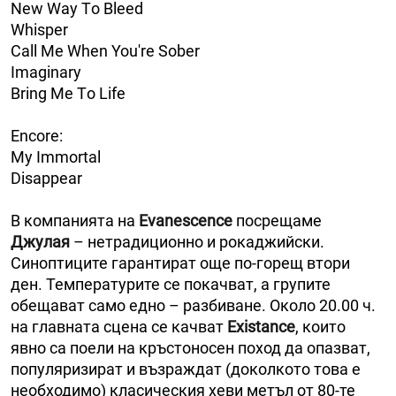
New Way Тo Bleed
Whisper
Call Me When You're Sober
Imaginary
Bring Me Тo Life
Encore:
My Immortal
Disappear
В компанията на
Evanescence
посрещаме
Джулая
– нетрадиционно и рокаджийски.
Синоптиците гарантират още по-горещ втори
ден. Температурите се покачват, а групите
обещават само едно – разбиване. Около 20.00 ч.
на главната сцена се качват
Existance
, които
явно са поели на кръстоносен поход да опазват,
популяризират и възраждат (доколкото това е
необходимо) класическия хеви метъл от 80-те