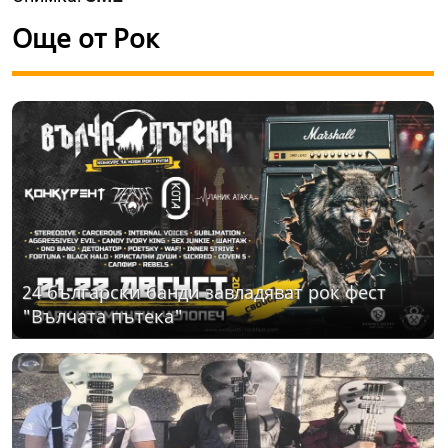
Още от Рок
24 български банди завладяват рок фест
"Вълчата пътека"