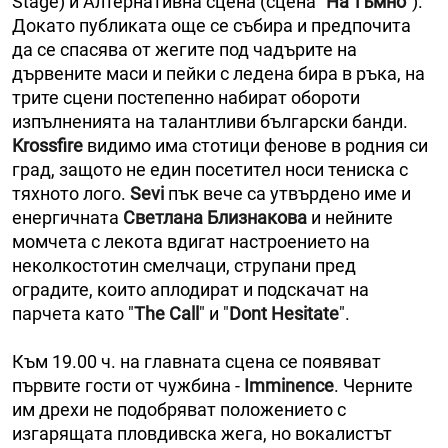
Stage) и Алтернативна сцена (сцена "
На тъмно
").
Докато публиката още се събира и предпочита
да се спасява от жегите под чадърите на
дървените маси и пейки с ледена бира в ръка, на
трите сцени постепенно набират обороти
изпълненията на талантливи български банди.
Krossfire
видимо има стотици фенове в родния си
град, защото не един посетител носи тениска с
тяхното лого.
Sеvi
пък вече са утвърдено име и
енергичната
Светлана Близнакова
и нейните
момчета с лекота вдигат настроението на
неколкостотин смелчаци, струпани пред
оградите, които аплодират и подскачат на
парчета като "
The Саll
" и "
Dont Hesitate
".
Към 19.00 ч. на главната сцена се появяват
първите гости от чужбина -
Imminence
. Черните
им дрехи не подобряват положението с
изгарящата пловдивска жега, но вокалистът