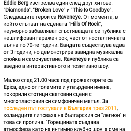
Eddie Berg
изстрелва един след друг хитове:
"
Diamonds
", "
Broken Love
" и "
This Is Goodbye
".
Следващите герои са
Raveneye
. От момента, в
който стъпват на сцената "
Hills Of Rock
",
неуморно забавляват сгъстяващата се публика с
нешлифован гаражен рок, част от носталгичната
вълна по 70-те години. Бандата съществува едва
от 3 години, но демонстрира завидна музикална
спойка и самочувствие.
Raveneye
и публика са
заедно в интерактивното и позитивно шоу.
Малко след 21.00 часа под прожекторите са
Еpica
, едно от големите и утвърдени имена,
покорили стотици световни сцени с
многопластовия си симфоничен метъл. За
последен път гостyвали в
България
през 2011
,
холандците липсваха на българския си "легион" и
това си пролича. "Горещината създава
атмосфера като на интимно клубно шоу, а сме на