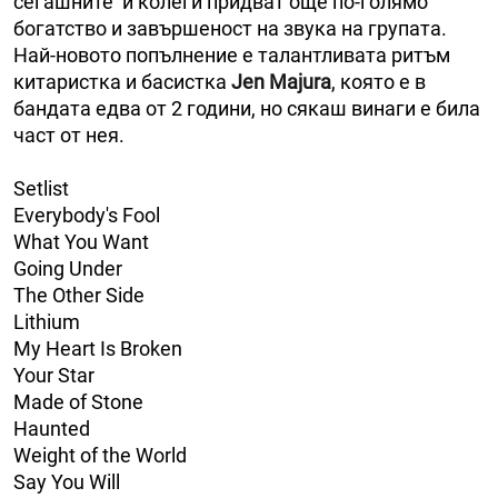
сегашните ѝ колеги придват още по-голямо
богатство и завършеност на звука на групата.
Най-новото попълнение е талантливата ритъм
китаристка и басистка
Jen Majura
, която е в
бандата едва от 2 години, но сякаш винаги е била
част от нея.
Setlist
Everybody's Fool
What You Want
Going Under
The Other Side
Lithium
My Heart Is Broken
Your Star
Made of Stone
Haunted
Weight of the World
Say You Will