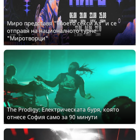
Миро представя "Твоето секси Аз" и се
отправя на националното турне
"Миротворци"
The Prodigy: Електрическата буря, която
отнесе София само за 90 минути