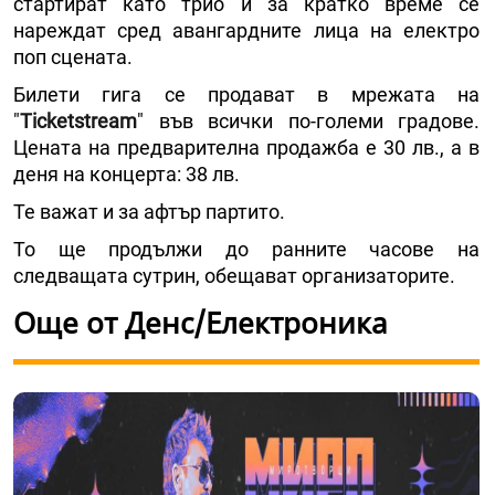
стартират като трио и за кратко време се
нареждат сред авангардните лица на електро
поп сцената.
Билети гига се продават в мрежата на
"
Ticketstream
" във всички по-големи градове.
Цената на предварителна продажба е 30 лв., а в
деня на концерта: 38 лв.
Те важат и за афтър партито.
То ще продължи до ранните часове на
следващата сутрин, обещават организаторите.
Още от Денс/Електроника