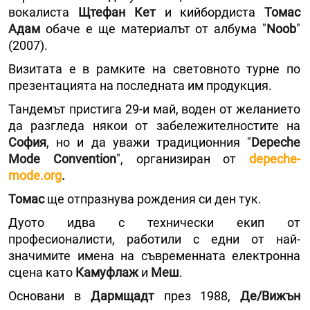
вокалиста
Щтефан Кет
и кийбордиста
Томас
Адам
обаче е ще материалът от албума "
Noob
"
(2007).
Визитата е в рамките на световното турне по
презентацията на последната им продукция.
Тандемът пристига 29-и май, воден от желанието
да разгледа някои от забележителностите на
София
, но и да уважи традиционния "
Depeche
Mode
Сonvention
", организиран от
depeche-
mode.org
.
Томас
ще отпразнува рождения си ден тук.
Дуото идва с технически екип от
професионалисти, работили с едни от най-
значимите имена на съвременната електронна
сцена като
Камуфлаж
и
Меш
.
Основани в
Дармщадт
през 1988,
Де/Вижън