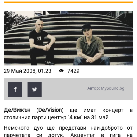
29 Май 2008, 01:23
7429
Автор: MySound.bg
Де/Вижън
(
De/Vision
) ще имат концерт в
столичния парти център "
4 км
" на 31 май.
Немското дуо ще представи най-доброто от
парчетата си дотук. Акцентът в гига на