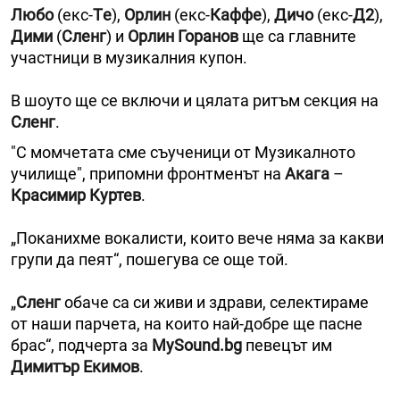
Любо
(екс-
Tе
),
Орлин
(екс-
Каффе
),
Дичо
(екс-
Д2
),
Дими
(
Сленг
) и
Орлин Горанов
ще са главните
участници в музикалния купон.
В шоуто ще се включи и цялата ритъм секция на
Сленг
.
"С момчетата сме съученици от Музикалното
училище", припомни фронтменът на
Акага
–
Красимир Куртев
.
„Поканихме вокалисти, които вече няма за какви
групи да пеят“, пошегува се още той.
„
Сленг
обаче са си живи и здрави, селектираме
от наши парчета, на които най-добре ще пасне
брас“, подчерта за
MySound.bg
певецът им
Димитър Екимов
.