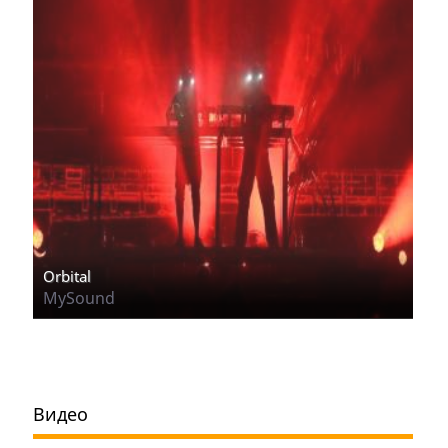
Orbital
MySound
Видео