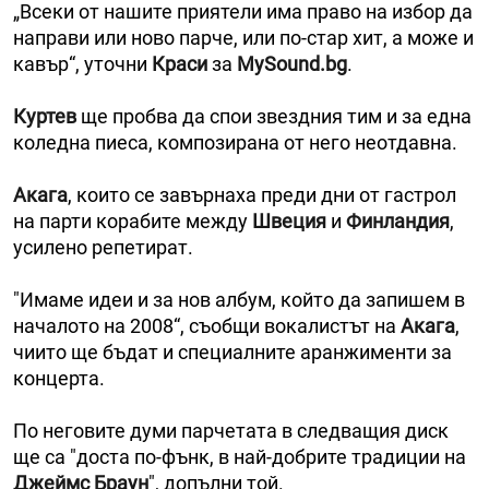
„Всеки от нашите приятели има право на избор да
направи или ново парче, или по-стар хит, а може и
кавър“, уточни
Краси
за
MySound.bg
.
Куртев
ще пробва да спои звездния тим и за една
коледна пиеса, композирана от него неотдавна.
Акага
, които се завърнаха преди дни от гастрол
на парти корабите между
Швеция
и
Финландия
,
усилено репетират.
"Имаме идеи и за нов албум, който да запишем в
началото на 2008“, съобщи вокалистът на
Акага
,
чиито ще бъдат и специалните аранжименти за
концерта.
По неговите думи парчетата в следващия диск
ще са "доста по-фънк, в най-добрите традиции на
Джеймс Браун
", допълни той.