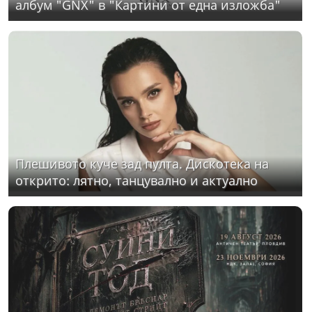
албум "GNX" в "Картини от една изложба"
Плешивото куче зад пулта. Дискотека на
открито: лятно, танцувално и актуално