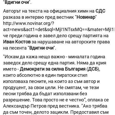
"
Вдигни очи
".
Авторът на текста на официалния химн на
СДС
разказа в интервю пред вестник "
Новинар
"
http://www.novinar.org/?
act=news&act1=det&sql=MjI1NTsxMQ==&mater=MjI1
че преди година е завел дело срещу партията на
Иван Костов
за нарушаване на авторските права
на песента "
Вдигни очи
".
"Искам да кажа нещо важно - миналата година
заведох дело срещу една партия. Няма да крия
името -
Демократи за силна България
(
ДСБ
),
които абсолютно в един пиратски стил
използваха песните, на които аз съм автор и
продуцент, за свои цели. Не смятам, че тези
песни трябва да бъдат използвани без
разрешение. Това просто не е честно“, оплака се
Александър Петров пред вестника. "Ако трябва
да съм точен, делото зацикли. Предоставил съм