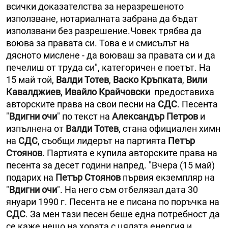
всички доказателства за неразрешеното
използване, нотариалната забрана да бъдат
използвани без разрешение.Човек трябва да
воюва за правата си. Това е и смисълът на
дясното мислене - да воюваш за правата си и да
печелиш от труда си", категоричен е поетът. На
15 май той,
Валди Тотев
,
Васко Кръпката
,
Вили
Кавалджиев
,
Ивайло Крайчовски
предоставиха
авторските права на свои песни на
СДС
. Песента
"
Вдигни очи
" по текст на
Александър Петров
и
изпълнена от
Валди Тотев
, стана официален химн
на
СДС
, съобщи лидерът на партията
Петър
Стоянов
. Партията е купила авторските права на
песента за десет години напред. "Вчера (15 май)
подарих на
Петър Стоянов
първия екземпляр на
"
Вдигни очи
". На него съм отбелязал дата 30
януари 1990 г. Песента не е писана по поръчка на
СДС
. За мен тази песен беше една потребност да
се каже нещо на хората с цялата енергия и