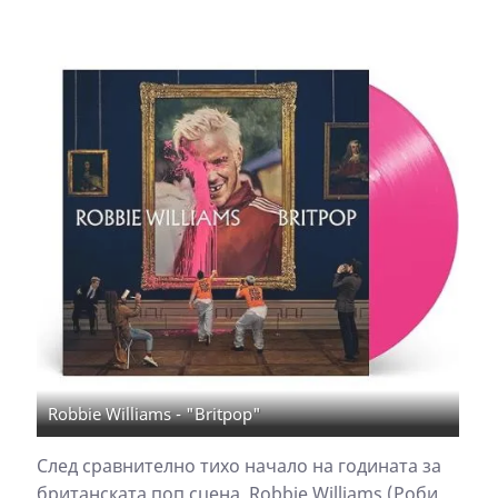
Robbie Williams - "Britpop"
След сравнително тихо начало на годината за
британската поп сцена, Robbie Williams (Роби