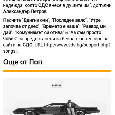
надежда, която
СДС
внесе в душите им", допълни
Александър Петров
.
Песните "
Вдигни очи
", "
Последен валс
", "
Утре
започва от днес
", "
Времето е наше
", "
Развод ми
дай
", "
Комунизмът си отива
" и "
Аз съм просто
човек
" са предоставени за безплатно теглене на
сайта на
СДС
[URL http://www.sds.bg/support.php?
songs].
Още от Поп