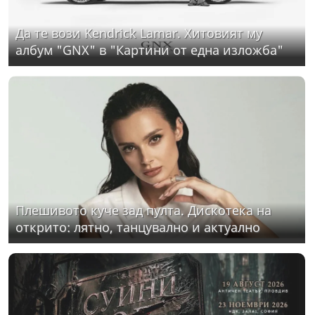
Да те вози Kendrick Lamar. Хитовият му
албум "GNX" в "Картини от една изложба"
Плешивото куче зад пулта. Дискотека на
открито: лятно, танцувално и актуално