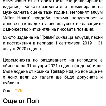
отбелязано от авторитетните специализираните
издания, тъй като изпълнителят доминираше на
музикалната сцена тази година. Неговият албум
"
After Hours
" придоби голяма популярност и
донесе на канадската звезда успех в класациите
с множество хит сингли на пиковата позиция.
63-ото издание на "
Грами
" обхваща албуми, песни
и постижения в периода 1 септември 2019 – 31
август 2020 година.
Церемонията по раздаването на наградите е
обявена за 31 януари 2021 година (неделя) и ще
бъде водена от комика
Тревър Ноа
, но все още не
е ясно дали до галата ще бъде допусната и
публика.
Още -
ТУК
Още от Поп