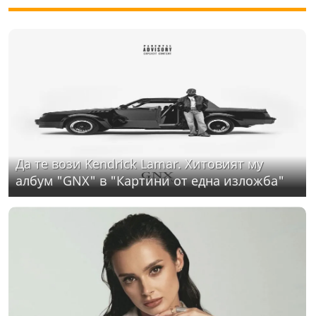
Да те вози Kendrick Lamar. Хитовият му
албум "GNX" в "Картини от една изложба"