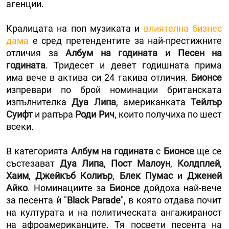
агенции.
Кралицата на поп музиката и
влиятелна бизнес
дама
е сред претендентите за най-престижните
отличия за
Албум на годината
и
Песен на
годината
. Тридесет и девет годишната прима
има вече в актива си 24 такива отличия.
Бионсе
изпревари по брой номинации британската
изпълнителка
Дуа Липа
, американката
Тейлър
Суифт
и рапъра
Роди Рич
, които получиха по шест
всеки.
В категорията
Албум на годината
с
Бионсе
ще се
състезават
Дуа Липа
,
Пост Малоун
,
Колдплей
,
Хаим
,
Джейкъб Колиър
,
Блек Пумас
и
Дженей
Айко
. Номинациите за
Бионсе
дойдоха най-вече
за песента ѝ "
Black Parade
", в която отдава почит
на културата и на политическата ангажираност
на афроамериканците. Тя посвети песента на