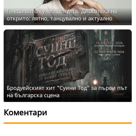
Плешивото куче зад пулта. Дискотека на
открито: лятно, танцувално и актуално
Бродуейският хит "Суини Тод" за първи път
на българска сцена
Коментари