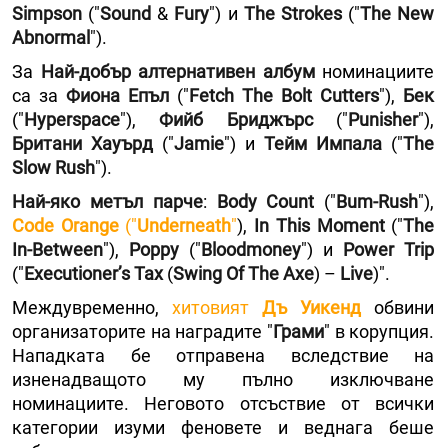
Simpson
("
Sound
&
Fury
") и
The Strokes
("
The New
Abnormal
").
За
Най-добър алтернативен албум
номинациите
са за
Фиона Епъл
("
Fetch Тhe Bolt Cutters
"),
Бек
("
Hyperspace
"),
Фийб Бриджърс
("
Punisher
"),
Британи Хауърд
("
Jamie
") и
Тейм Импала
("
The
Slow Rush
").
Най-яко метъл парче
:
Body Count
("
Bum-Rush
"),
Code Orange
("
Underneath
"
),
In This Moment
("
The
In-Between
"),
Poppy
("
Bloodmoney
") и
Power Trip
("
Executioner’s Tax
(
Swing Of The Axe
) –
Live
)".
Междувременно,
хитовият
Дъ Уикенд
обвини
организаторите на наградите "
Грами
" в корупция.
Нападката бе отправена вследствие на
изненадващото му пълно изключване
номинациите. Неговото отсъствие от всички
категории изуми феновете и веднага беше