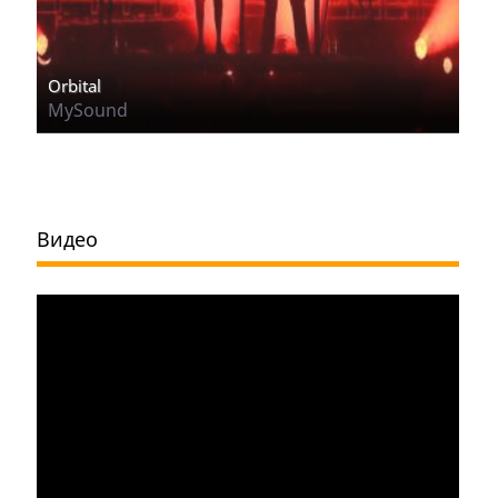
Orbital
MySound
Видео