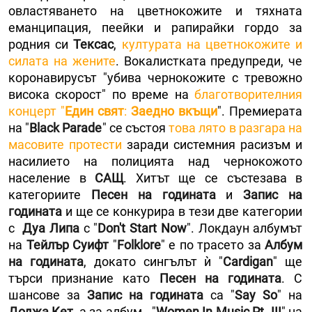
овластяването на цветнокожите и тяхната
еманципация, пеейки и рапирайки гордо за
родния си
Тексас
,
културата на цветнокожите и
силата на жените
. Вокалистката предупреди, че
коронавирусът "убива чернокожите с тревожно
висока скорост" по време на
благотворителния
концерт "
Един свят
:
Заедно вкъщи
". Премиерата
на "
Black Parade
" се състоя
това лято в разгара на
масовите протести
заради системния расизъм и
насилието на полицията над чернокожото
население в
САЩ
. Хитът ще се състезава в
категориите
Песен на годината
и
Запис на
годината
и ще се конкурира в тези две категории
с
Дуа Липа
с "
Don't Start Now
". Локдаун албумът
на
Тейлър Суифт
"
Folklore
" е по трасето за
Албум
на годината
, докато сингълът ѝ "
Cardigan
" ще
търси признание като
Песен на годината
. С
шансове за
Запис на годината
са "
Say So
" на
Доджа Кет
, а за албум - "
Women In Music Pt. III
" на