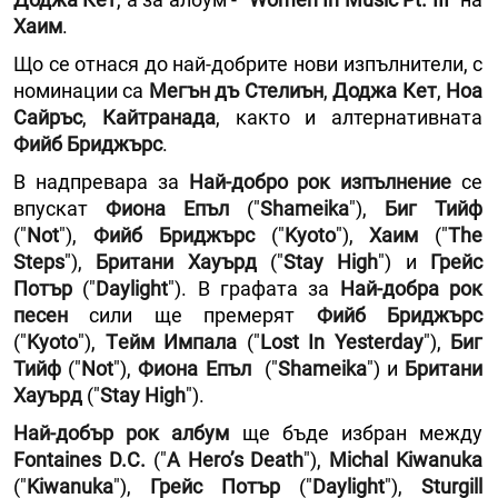
Хаим
.
Що се отнася до най-добрите нови изпълнители, с
номинации са
Мегън дъ Стелиън
,
Доджа Кет
,
Ноа
Сайръс
,
Кайтранада
, както и алтернативната
Фийб Бриджърс
.
В надпревара за
Най-добро рок изпълнение
се
впускат
Фиона Епъл
("
Shameika
"),
Биг Тийф
("
Not
"),
Фийб Бриджърс
("
Kyoto
"),
Хаим
("
The
Steps
"),
Британи Хауърд
("
Stay High
") и
Грейс
Потър
("
Daylight
"). В графата за
Най-добра рок
песен
сили ще премерят
Фийб Бриджърс
("
Kyoto
"),
Tейм Импала
("
Lost In Yesterday
"),
Биг
Тийф
("
Not
"),
Фиона Епъл
("
Shameika
") и
Британи
Хауърд
("
Stay High
").
Най-добър рок албум
ще бъде избран между
Fontaines D.C.
("
A Hero’s Death
"),
Мichal Kiwanuka
("
Kiwanuka
"),
Грейс Потър
("
Daylight
"),
Sturgill