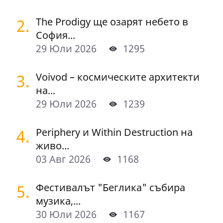
2.
The Prodigy ще озарят небето в
София...
29 Юли 2026
1295
3.
Voivod – космическите архитекти
на...
29 Юли 2026
1239
4.
Periphery и Within Destruction на
живо...
03 Авг 2026
1168
5.
Фестивалът "Беглика" събира
музика,...
30 Юли 2026
1167