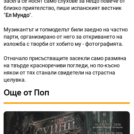
засега се носят само слухове за нещо повече от
близко приятелство, пише испанският вестник
"
Ел Мундо
".
Музикантът и топмоделът били заедно на частно
парти, организирано от него за откриването на
изложба с творби от хобито му - фотографията.
Отначало присъстващите засекли само размяна
на твърде красноречиви погледи, но по-късно
някои от тях станали свидетели на страстна
целувка.
Още от Поп