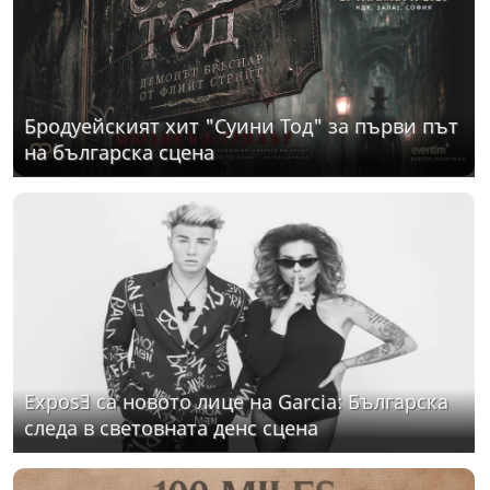
Бродуейският хит "Суини Тод" за първи път
на българска сцена
ExposƎ са новото лице на Garcia: Българска
следа в световната денс сцена