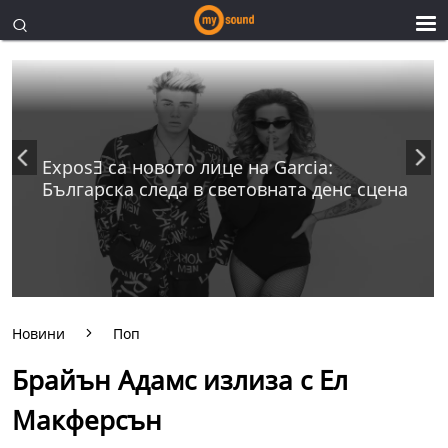
ExposƎ са новото лице на Garcia:
Българска следа в световната денс сцена
Новини
Поп
Брайън Адамс излиза с Ел
Макферсън