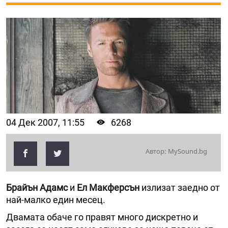
04 Дек 2007, 11:55
6268
Автор: MySound.bg
Брайън Адамс
и
Ел Макферсън
излизат заедно от
най-малко един месец.
Двамата обаче го правят много дискретно и