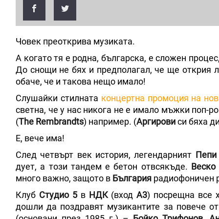
Човек преоткрива музиката.
А когато тя е родна, българска, е сложен проц
До снощи не бях и предполагал, че ще открия 
обаче, че и такова нещо имало!
Слушайки стилната
концертна промоция на нов
светна, че у нас никога не е имало мъжки поп-ро
(
The
Rembrandts
) например. (
Аргирови
си бяха ди
Е, вече има!
След четвърт век история, легендарният
Пепи
дует, а този тандем е бетон отвсякъде.
Веско
много важно, защото в
България
радиофоничен р
Клуб
Студио 5
в
НДК
(вход
А3
) посрещна все х
дошли да поздравят музикантите за повече от
(основани през 1985 г.) –
Бойко Трифонов
,
А