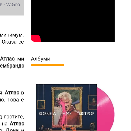
в - VaGro
и минимум.
 Оказа се
Албуми
Атлас
, ми
ембрандс
ия
Атлас
в
о. Това е
 гостите,
т на
Атлас
с
,
Дони
и