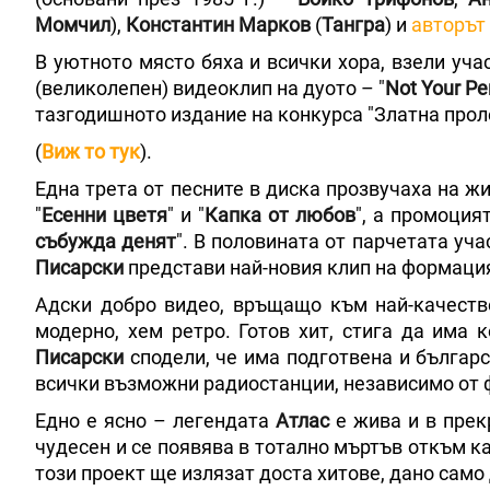
Момчил
),
Константин Марков
(
Тангра
) и
авторът
В уютното място бяха и всички хора, взели уча
(великолепен) видеоклип на дуото – "
Not Your
Pe
тазгодишното издание на конкурса "Златна прол
(
Виж то тук
).
Една трета от песните в диска прозвучаха на ж
"
Есенни цветя
" и "
Капка от любов
", а промоция
събужда
денят
". В половината от парчетата уча
Писарски
представи най-новия клип на формацият
Адски добро видео, връщащо към най-качест
модерно, хем ретро. Готов хит, стига да има 
Писарски
сподели, че има подготвена и българс
всички възможни радиостанции, независимо от 
Едно е ясно – легендата
Атлас
е жива и в прек
чудесен и се появява в тотално мъртъв откъм к
този проект ще излязат доста хитове, дано само