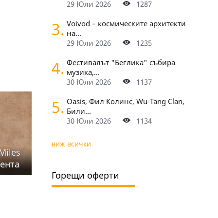
29 Юли 2026
1287
3.
Voivod – космическите архитекти
на...
29 Юли 2026
1235
4.
Фестивалът "Беглика" събира
музика,...
30 Юли 2026
1137
5.
Oasis, Фил Колинс, Wu-Tang Clan,
Били...
30 Юли 2026
1134
виж всички
Miles
сента
Горещи оферти