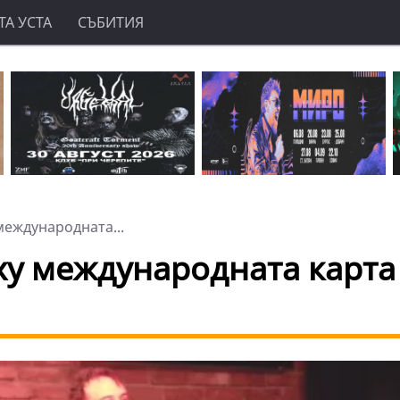
А УСТА
СЪБИТИЯ
международната...
ху международната карта