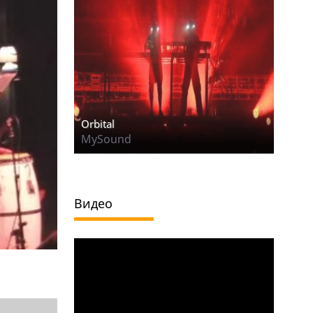
Orbital
MySound
Видео