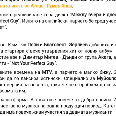
 на книгата за
Атлас
-
Румен Янев
.
стие в реализирането на диска "
Между вчера и дне
rfect Guy
". Изпято на английски, парчето бе сред уча
ет".
иво. Към тях
Пепи
и
Благовест
Зерлиев
добавиха и 
та стартира с вече утвърдения хит от новия албум –
стие взе и
Димитър Митев
–
Дънди
от група
Акага
, 
а - "
Not Your Perfect Guy
".
вените времена на
MTV
, а парчето е малко бижу. 
кой да го лансира истински. Специално за
MySound
ка версия на песента, така че не е проблем да се 
формата им.
расна форма. А това си е повече от добра новина. 
ачествена музикална родна продукция период. Катег
 да има повече живи участия за двамата музиканти.