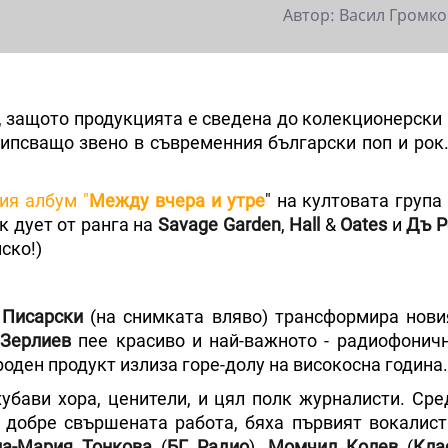
Автор: Васил Громко
ес, защото продукцията е сведена до колекционерск
липсващо звено в съвременния български поп и рок.
ия албум "
Между вчера и утре
" на култовата група
к дует от ранга на
Savage Garden
,
Hall
&
Oates
и
Дъ Р
ско!)
 Писарски
(на снимката вляво) трансформира нов
Зерлиев
пее красиво и най-важното - радиофоничн
оден продукт излиза горе-долу на високосна година.
убави хора, ценители, и цял полк журналисти. Сред
 добре свършената работа, бяха първият вокалис
на-Мария Тонкова
(
БГ Радио
),
Момчил Колев
(
Кла