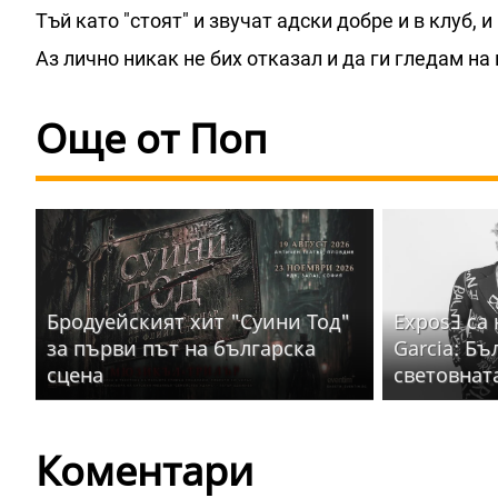
Тъй като "стоят" и звучат адски добре и в клуб, и
Аз лично никак не бих отказал и да ги гледам на
Още от Поп
Бродуейският хит "Суини Тод"
ExposƎ са
за първи път на българска
Garcia: Бъ
сцена
световнат
Коментари