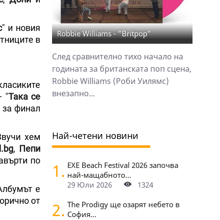
с
" и новия
Robbie Williams - "Britpop"
стниците в
След сравнително тихо начало на
годината за британската поп сцена,
Robbie Williams (Роби Уилямс)
класиките
внезапно...
 "
Така се
а за финал
Най-четени новини
Звучи хем
.bg
,
Пепи
завърти по
1.
EXE Beach Festival 2026 започва
най-мащабното...
29 Юли 2026
1324
Албумът е
орично от
2.
The Prodigy ще озарят небето в
София...